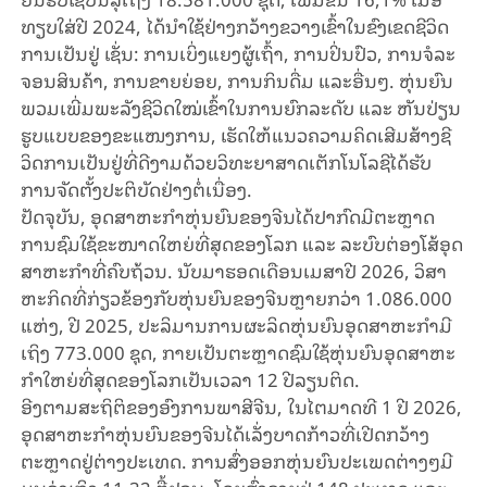
ທຽບ​ໃສ່​ປີ 2024, ໄດ້​ນຳ​ໃຊ້​ຢ່າງ​ກວ້າງ​ຂວາງເຂົ້າ​ໃນ​ຂົງ​ເຂດ​ຊີ​ວິດ​
ການ​ເປັນ​ຢູ່​ ເຊັ່ນ: ການ​ເບິ່ງ​ແຍງ​ຜູ້​ເຖົ້າ, ການ​ປິ່ນ​ປົວ, ການ​ຈໍ​ລະ​
ຈອນ​ສິນ​ຄ້າ, ການ​ຂາຍ​ຍ່ອຍ, ການ​ກິນ​ດື່ມ ແລະ​ອື່ນໆ. ຫຸ່ນ​ຍົນ​
ພວມ​ເພີ່ມ​ພະ​ລັງ​ຊີ​ວິດ​ໃໝ່​ເຂົ້າ​ໃນ​ການ​ຍົກ​ລະ​ດັບ​ ແລະ ຫັນ​ປ່ຽນ​
ຮູບ​ແບບ​ຂອງ​ຂະ​ແໜງ​ການ, ເຮັດ​ໃຫ້​ແນວ​ຄວາມ​ຄິດ​ເ​ສີມ​ສ້າງ​ຊີ​
ວິດ​ການ​ເປັນ​ຢູ່​ທີ່​ດີ​ງາມ​ດ້ວຍ​ວິ​ທະ​ຍາ​ສາດ​ເຕັກ​ໂນ​ໂລ​ຊີໄດ້​ຮັບ​
ການ​ຈັດ​ຕັ້ງ​ປະ​ຕິ​ບັດ​ຢ່າງ​ຕໍ່​ເນື່ອງ.
ປັດ​ຈຸ​ບັນ, ອຸດ​ສາ​ຫະ​ກຳ​ຫຸ່ນ​ຍົນ​ຂອງ​ຈີນ​ໄດ້​ປາ​ກົດ​ມີ​ຕະຫຼາດ​
ການ​ຊົມ​ໃຊ້​ຂະ​ໜາດ​ໃຫຍ່​ທີ່​ສຸດ​ຂອງ​ໂລກ ແລະ ລະ​ບົບ​ຕ່ອງ​ໂສ້​ອຸດ​
ສາ​ຫະ​ກຳ​ທີ່​ຄົບ​ຖ້ວນ. ນັບ​ມາ​ຮອດ​ເດືອນ​ເມ​ສາ​ປີ 2026, ວິ​ສາ​
ຫະ​ກິດ​ທີ່​ກ່ຽວ​ຂ້ອງ​ກັບ​ຫຸ່ນ​ຍົນ​ຂອງ​ຈີນຫຼາຍກວ່າ 1.086.000
ແຫ່ງ, ປີ 2025, ປະ​ລິ​ມານ​ການ​ຜະ​ລິດ​ຫຸ່ນ​ຍົນ​ອຸດ​ສາ​ຫະ​ກຳ​ມີ​
ເຖິງ 773.000 ຊຸດ, ກາຍ​ເປັນ​ຕະຫຼາດ​ຊົມ​ໃຊ້​ຫຸ່ນ​ຍົນ​ອຸດ​ສາ​ຫະ​
ກຳ​ໃຫຍ່​ທີ່​ສຸດ​ຂອງ​ໂລກ​ເປັນ​ເວ​ລາ 12 ປີ​ລຽນ​ຕິດ.
ອີງ​ຕາມ​ສະ​ຖິ​ຕິ​ຂອງ​ອົງ​ການ​ພາ​ສີ​ຈີນ, ໃນ​ໄຕ​ມາດ​ທີ 1 ປີ 2026,
ອຸດ​ສາ​ຫະ​ກຳ​ຫຸ່ນ​ຍົນ​ຂອງ​ຈີນ​ໄດ້​ເລັ່ງ​ບາດ​ກ້າວ​ທີ່​ເປີດກວ້າງ​
ຕະຫຼາດ​ຢູ່​ຕ່າງ​ປະ​ເທດ. ການສົ່ງ​ອອກຫຸ່ນ​ຍົນ​ປະ​ເພດ​ຕ່າງໆ​ມີ​