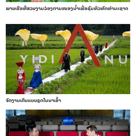
ພາຍ​ເຮືອທີ່​ສວຍ​ງາມ​ລ່ອງ​ຕາມ​​ໜອງນ້ຳ​​ເພື່ອ​ຊົມ​ທິວ​ທັດ​ທຳ​ມະ​ຊາດ
ຈັດງານເດີນແບບຊຸດໃນນາເຂົ້າ