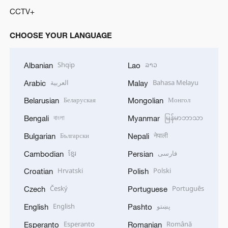
CCTV+
CHOOSE YOUR LANGUAGE
Shqip
ລາວ
Albanian
Lao
العربية
Bahasa Melayu
Arabic
Malay
Беларуская
Монгол
Belarusian
Mongolian
বাংলা
မြန်မာဘာသာ
Bengali
Myanmar
Български
नेपाली
Bulgarian
Nepali
ខ្មែរ
فارسی
Cambodian
Persian
Hrvatski
Polski
Croatian
Polish
Český
Português
Czech
Portuguese
English
پښتو
English
Pashto
Esperanto
Română
Esperanto
Romanian