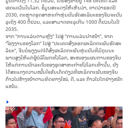
ມູນ​ຄ່າ​ເຖິງ 11,32 ຕື້ຢວນ, ໂດຍ​ສົ່ງ​ຂາຍ​ຢູ່ 148 ປະ​ເທດ ແລະ
ເຂດ​ແຄວ້ນ​ໃນ​ໂລກ. ຂໍ້​ມູນ​ສະ​ແດງ​ໃຫ້​ເຫັນ​ວ່າ, ​ຄາດ​ວ່າ​ຮອດ​ປີ
2030, ຕະຫຼາດອຸດ​ສາ​ຫະ​ກຳ​ຫຸ່ນ​ຍົນ​ອັດ​ສະ​ລິ​ຍະ​ຂອງ​ຈີນ​ຈະ​ບັນ​
ລຸ​ເຖິງ 400 ຕື້ຢວນ, ແລະ​ສາ​ມາດ​ທະ​ລຸ​ເກີນ 1000 ຕື້ຢວນ​ໃນ​ປີ
2035.
ຈາກ “ການ​ແລ່ນ​ຕາມຫຼັງ” ໄປ​ສູ່ “ການ​ແລ່ນ​ນຳ​ໜ້າ”, ຈາກ
“ໂຮງ​ງານ​ຂອງ​ໂລກ” ໄປ​ສູ່ “ປະ​ເທດ​ສົ່ງ​ອອກ​ຜະ​ລິດ​ຕະ​ພັນ​ອັດ​ສະ​
ລິ​ຍະ”, ຈີນ​ບໍ່​ພຽງ​ແຕ່​ໄດ້​ສົ່ງ​ຜະ​ລິດ​ຕະ​ພັນ​ຫຸ່ນ​ຍົນ​ທີ່​ມີ​ຄຸນ​ນະ​
ພາບ​ສູງ​ໃຫ້​ແກ່​ຜູ້​ບໍ​ລິ​ໂພກ​ທົ່ວ​ໂລກ, ສະ​ໜອງ​ແຜນ​ການ​ຂອງ​ຈີນ​
ໃຫ້​ແກ່​ການ​ຍົກ​ລະ​ດັບ​ຂອງ​ອຸດ​ສາ​ຫະ​ກຳ​ທົ່ວ​ໂລກເທົ່າ​ນັ້ນ, ຍັງ​
ໄດ້​ສະ​ແດງ​ຄວາມ​ໝັ້ນ​ໃຈ​ອັນ​ເດັດ​ດ່ຽວ​​ທີ່​ຜະ​ລິດ​ຕະ​ພັນ​ຂອງ​ຈີນ​
ກ້າວ​ໄປ​ຂ້າງ​ໜ້າ​ຕາມ​ທິດ​ທາງ​ໃໝ່, ດີ, ແລະ ກ້າວ​ໄປ​ໄກ​ຢ່າງ​ໜັກ​
ແໜ້ນ.