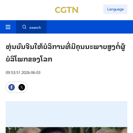
Language
search
ຫຸ່ນຍົນຈີນໃຫ້ບໍລິການທີ່ມີຄຸນນະພາບສູງຕໍ່ຜູ້
ບໍລິໂພກຂອງໂລກ
09:53:51 2026-06-03