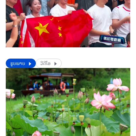
​​ຮູບພາບ
ວີດີໂອ