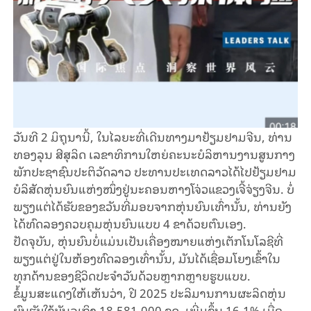
ວັນ​ທີ 2 ມິ​ຖຸນ​າ​ນີ້, ​ໃນ​ໄລ​ຍະ​ທີ່​ເດີນ​ທາງ​ມາ​ຢ້ຽມ​ຢາມ​ຈີນ, ທ່ານ​
ທອງລຸນ ສີ​ສຸ​ລິດ ເລ​ຂາ​ທິ​ການ​ໃຫຍ່​ຄະ​ນະ​ບໍ​ລິ​ຫານ​ງານ​ສູນ​ກາງ​
ພັກ​ປະ​ຊາ​ຊົນ​ປະ​ຕິ​ວັດ​ລາວ ປະ​ທານ​ປະ​ເທດ​ລາວ​ໄດ້​ໄປ​ຢ້ຽມ​ຢາມ​
ບໍ​ລິ​ສັດ​ຫຸ່ນ​ຍົນ​ແຫ່ງ​ໜຶ່ງ​ຢູ່​ນະ​ຄອນ​ຫາງ​ໂຈ່ວ​ແຂວງ​ເຈີ້​ຈ່ຽງ​ຈີນ. ບໍ່​
ພຽງ​ແຕ່​ໄດ້​ຮັບ​ຂອງ​ຂວັນ​ທີ່ມອບ​ຈາກ​ຫຸ່ນ​ຍົນ​ເທົ່າ​ນັ້ນ, ທ່ານຍັງ​
ໄດ້​​ທົດລອງ​ຄວບ​ຄຸມ​ຫຸ່ນ​ຍົນ​ແບບ 4 ຂາ​ດ້ວຍ​ຕົນ​ເອງ.
ປັດ​ຈຸ​ບັນ, ຫຸ່ນ​ຍົນ​ບໍ່​ແມ່ນເປັນ​ເຄື່ອງ​ໝາຍ​ແຫ່ງ​ເຕັກ​ໂນ​ໂລ​ຊີ​ທີ່
ພຽງ​ແຕ່​ຢູ່​ໃນ​ຫ້ອງ​ທົດ​ລອງ​ເທົ່າ​ນັ້ນ, ​ມັນ​ໄດ້​ເຊື່ອມ​ໂຍງ​ເຂົ້າ​ໃນ​
ທຸກ​ດ້ານ​ຂອງ​ຊີ​ວິດ​ປະ​ຈຳ​ວັນ​ດ້ວຍຫຼາກຫຼາຍ​ຮູບ​ແບບ.
ຂໍ້​ມູນ​ສະ​ແດງ​ໃຫ້​ເຫັນ​ວ່າ, ປີ 2025 ປະ​ລິ​ມານ​ການ​ຜະ​ລິດ​ຫຸ່ນ​
ຍົນ​ຮັບ​ໃຊ້​ບັນ​ລຸ​ເຖິງ 18.581.000 ​ຊຸດ, ເພີ່ມ​ຂຶ້ນ 16,1% ເມື່ອ​