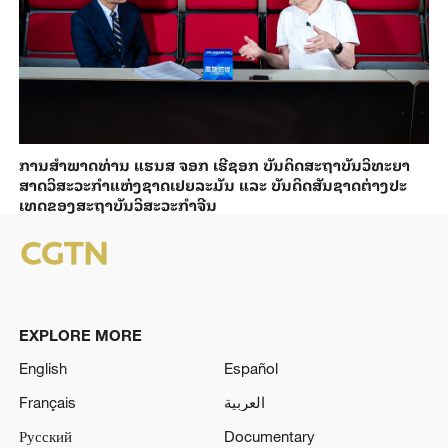
ການ​ສຳ​ພາດ​ທ່ານ ແຮນ​ສ ຈອກ ເຮີ​ຊອກ ​ບັນ​ດິດ​ສະ​ຖາ​ບັນວິ​ທະ​ຍາ​
ສາດວິ​ສະ​ວະ​ກຳ​ແຫ່ງ​ຊາດ​ເຢຍ​ລະ​ມັນ ແລະ ບັນ​ດິດ​ສັນ​ຊາດ​ຕ່າງ​ປະ​
ເທດ​ຂອງສະ​ຖາ​ບັນ​ວິ​ສະ​ວະ​ກຳ​ຈີນ
EXPLORE MORE
English
Español
Français
العربية
Русский
Documentary