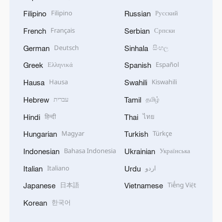
Filipino
Русский
Filipino
Russian
Français
Српски
French
Serbian
Deutsch
සිංහල
German
Sinhala
Ελληνικά
Español
Greek
Spanish
Hausa
Kiswahili
Hausa
Swahili
עברית
தமிழ்
Hebrew
Tamil
हिन्दी
ไทย
Hindi
Thai
Magyar
Türkçe
Hungarian
Turkish
Bahasa Indonesia
Українська
Indonesian
Ukrainian
Italiano
اردو
Italian
Urdu
日本語
Tiếng Việt
Japanese
Vietnamese
한국어
Korean