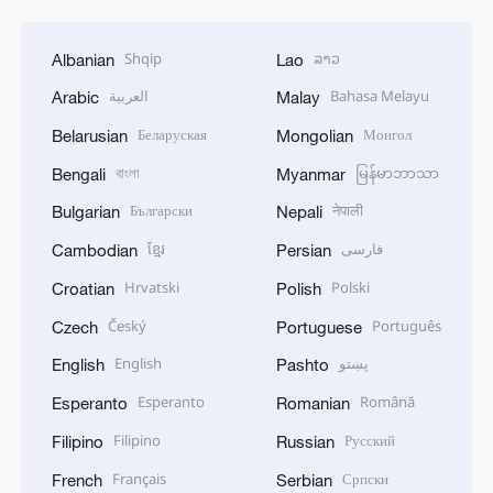
Shqip
ລາວ
Albanian
Lao
العربية
Bahasa Melayu
Arabic
Malay
Беларуская
Монгол
Belarusian
Mongolian
বাংলা
မြန်မာဘာသာ
Bengali
Myanmar
Български
नेपाली
Bulgarian
Nepali
ខ្មែរ
فارسی
Cambodian
Persian
Hrvatski
Polski
Croatian
Polish
Český
Português
Czech
Portuguese
English
پښتو
English
Pashto
Esperanto
Română
Esperanto
Romanian
Filipino
Русский
Filipino
Russian
Français
Српски
French
Serbian