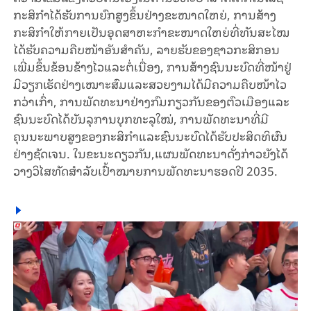
ກະສິກຳໄດ້ຮັບການຍົກສູງຂຶ້ນຢ່າງຂະໜາດໃຫຍ່, ການສ້າງ
ກະສິກຳໃຫ້ກາຍເປັນອຸດສາຫະກຳຂະໜາດໃຫຍ່ທີ່ທັນສະໄໝ
ໄດ້ຮັບຄວາມຄືບໜ້າອັນສຳຄັນ, ລາຍຮັບຂອງຊາວກະສິກອນ
ເພີ່ມຂຶ້ນຂ້ອນຂ້າງໄວແລະຕໍ່ເນື່ອງ, ການສ້າງຊົນນະບົດທີ່ໜ້າຢູ່
ມີວຽກເຮັດຢ່າງເໝາະສົມແລະສວຍງາມໄດ້ມີຄວາມຄືບໜ້າໄວ
ກວ່າເກົ່າ, ການພັດທະນາຢ່າງກົມກຽວກັນຂອງຕົວເມືອງແລະ
ຊົນນະບົດໄດ້ບັນລຸການບຸກທະລຸໃໝ່,​ ການພັດທະນາທີ່ມີ
ຄຸນນະພາບສູງຂອງກະສິກຳແລະຊົນນະບົດໄດ້ຮັບປະສິດທິຜົນ
ຢ່າງຊັດເຈນ. ໃນຂະນະດຽວກັນ,​ແຜນພັດທະນາດັ່ງກ່າວຍັງໄດ້
ວາງວິໄສທັດສຳລັບເປົ້າໝາຍການພັດທະນາຮອດປີ 2035.