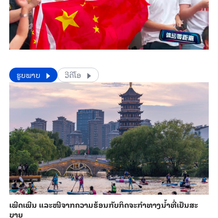
​​ຮູບພາບ
ວີດີໂອ
ເພີດ​ເພີນ ແລະ​ໜີ​ຈາກ​ຄວາມ​ຮ້ອນ​ກັບ​ກິດ​ຈະ​ກຳ​ທາງ​ນ້ຳ​​ທີ່​ເຢັນ​ສະ​
ບາຍ