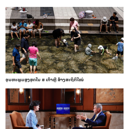
ອຸນ​ຫະ​ພູມ​ສູງ​ສຸດ​​ໃນ ສ ເກົາຫຼີ ສ້າງ​ສະ​ຖິ​ຕິ​ໃໝ່