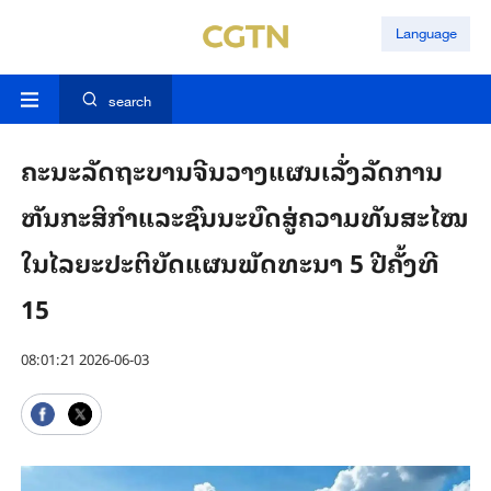
Language
search
ຄະນະລັດຖະບານຈີນວາງແຜນເລັ່ງລັດການ
ຫັນກະສິກຳແລະຊົນນະບົດສູ່ຄວາມທັນສະໄໝ
ໃນໄລຍະປະຕິບັດແຜນພັດທະນາ 5 ປີຄັ້ງທີ
15
08:01:21 2026-06-03