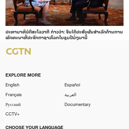
ປະ​ທາ​ນາ​ທິ​ບໍ​ດີ​ສະ​ໂລ​ວາ​ກີ ກ່າວ​ວ່າ: ຈີນ​ໄດ້​ປະ​ສົບ​ຜົ​ນ​ສຳ​ເລັດ​ດ້ານ​ການ​
ພັດ​ທະ​ນາ​ທີ່​ປະ​ຈັກ​ຕາ​ຊາວ​ໂລກ​ໃນ​ຊຸມ​ປີ​ມໍ່ໆ​ມາ​ນີ້
EXPLORE MORE
English
Español
Français
العربية
Русский
Documentary
CCTV+
CHOOSE YOUR LANGUAGE