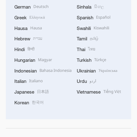
Deutsch
සිංහල
German
Sinhala
Ελληνικά
Español
Greek
Spanish
Hausa
Kiswahili
Hausa
Swahili
עברית
தமிழ்
Hebrew
Tamil
हिन्दी
ไทย
Hindi
Thai
Magyar
Türkçe
Hungarian
Turkish
Bahasa Indonesia
Українська
Indonesian
Ukrainian
Italiano
اردو
Italian
Urdu
日本語
Tiếng Việt
Japanese
Vietnamese
한국어
Korean