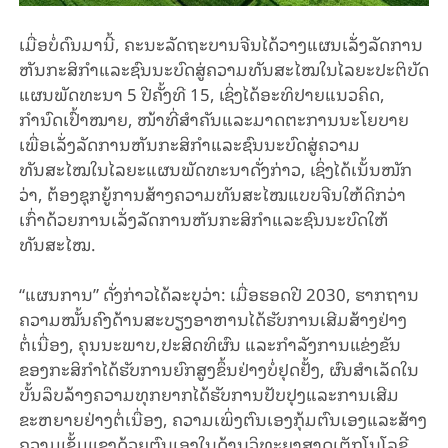
ເມື່ອບໍ່ດົນມານີ້, ຄະນະລັດຖະບານຈີນໄດ້ວາງແຜນເລັ່ງລັດການ
ຫັນກະສິກຳແລະຊົນນະບົດສູ່ຄວາມທັນສະໄໝໃນໄລຍະປະຕິບັດ
ແຜນພັດທະນາ 5 ປີຄັ້ງທີ 15, ເຊິ່ງໄດ້ອະທິປາຍແນວຄິດ,
ກຳນົດເປົ້າໝາຍ, ໜ້າທີ່ສຳຄັນແລະມາດຕະການນະໂຍບາຍ
ເພື່ອເລັ່ງລັດການຫັນກະສິກຳແລະຊົນນະບົດສູ່ຄວາມ
ທັນສະໄໝໃນໄລຍະແຜນພັດທະນາດັ່ງກ່າວ, ເຊິ່ງໄດ້ເນັ້ນໜັກ
ວ່າ, ຕ້ອງຊຸກຍູ້ການສ້າງຄວາມທັນສະໄໝແບບຈີນໃຫ້ດີກວ່າ
ເກົ່າດ້ວຍການເລັ່ງລັດການຫັນກະສິກຳແລະຊົນນະບົດໃຫ້
ທັນສະໄໝ.
“ແຜນການ” ດັ່ງກ່າວໄດ້ລະບຸວ່າ: ເມື່ອຮອດປີ 2030, ຮາກຖານ
ຄວາມໝັ້ນຄົງດ້ານສະບຽງອາຫານໄດ້ຮັບການເສີມສ້າງຢ່າງ
ຕໍ່ເນື່ອງ, ຄຸນນະພາບ,ປະສິດທິຜົນ ແລະກຳລັງການແຂ່ງຂັນ
ຂອງກະສິກຳໄດ້ຮັບການຍົກສູງຂຶ້ນຢ່າງບໍ່ຢຸດຢັ້ງ, ຜົນສຳເລັດໃນ
ບັ້ນລຶບລ້າງຄວາມທຸກຍາກໄດ້ຮັບການປັບປຸງແລະການເສີມ
ຂະຫຍາຍຢ່າງຕໍ່ເນື່ອງ, ຄວາມເພິ່ງຕົນເອງກຸ້ມຕົນເອງແລະສ້າງ
ຄວາມເຂັ້ມແຂງດ້ວຍຕົນເອງໃນດ້ານວິທະຍາສາດເຕັກໂນໂລຊີ