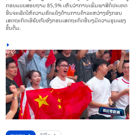
ຕອບ​ແບບ​ສອບ​ຖາມ 85,9% ເຫັນ​ວ່າ​​ການ​ເພີ່ມ​ພາ​ສີ​ຕໍ່​ປະ​ເທດ​
ອື່ນ​ຈະ​ເຮັດ​ໃຫ້​ຄວາມ​ຂັດ​ແຍ້ງ​ດ້ານ​ການ​ຄ້າ​ລະ​ຫວ່າງ​ອົງ​ກອນ​
ເສດ​ຖະ​ກິດ​ເອີ​ຣົບ​ກັບ​ອົງ​ກອນ​ເສດ​ຖະ​ກິດ​ອື່ນໆ​ມີ​ຄວາມ​ຮຸນ​ແຮງ​
ຂຶ້ນ​ຕື່ມ.
​​ຮູບພາບ
ວີດີໂອ