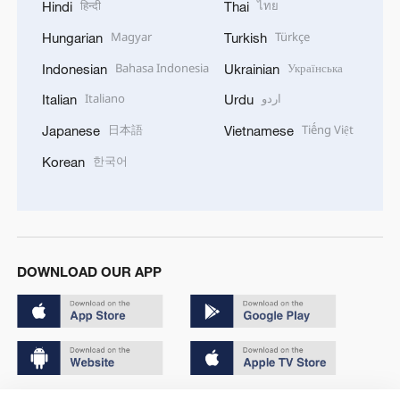
हिन्दी
ไทย
Hindi
Thai
Magyar
Türkçe
Hungarian
Turkish
Bahasa Indonesia
Українська
Indonesian
Ukrainian
Italiano
اردو
Italian
Urdu
日本語
Tiếng Việt
Japanese
Vietnamese
한국어
Korean
DOWNLOAD OUR APP