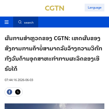
Language
search
ຜົນ​ການ​ສຳຫຼວດຂອງ CGTN: ​ເຫດ​ຜົນ​ຂອງ
ສົງ​ຄາມ​ການ​ຄ້າ​ບໍ່​ສາ​ມາດ​ລົບ​ລ້າງຄວາມ​ວິ​ຕົກ​
ກັງ​ວົນ​ດ້ານ​ອຸດ​ສາ​ຫະ​ກຳ​ການ​ຜະ​ລິດ​ຂອງ​ເອີ​
ຣົບ​​ໄດ້
07:44:16 2026-06-03