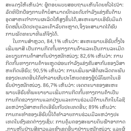
ສະ​ແດງ​ໃຫ້​ເຫັນ​ວ່າ: ຜູ້​ຕອບ​ແບບ​ສອບ​ຖາມເຫັນ​ໂດຍ​ທົ່ວ​ໄປ​ວ່າ:
ລັດ​ທິ​ປົກ​ປ້ອງ​ການ​ຄ້າ​ບໍ່​ສາ​ມາດ​ຍົກ​ລະ​ດັບ​ກຳ​ລັງ​ແຂ່ງ​ຂັນ​​ດ້ານ
ອຸດ​ສາ​ຫະ​ກຳ​ການ​ຜະ​ລິດ​ໃຫ້​ສູງ​ຂຶ້ນ​ໄດ້​,ສະ​ຫະ​ພາບ​ເອີ​ຣົບ​ມີ​ແຕ່​
ຍຶດ​ໝັ້ນ​ເປີດ​ປະ​ຕູ​ແລະ​ເຄົາ​ລົບ​ຕະ​ຫຼາດ,ຈຶ່ງ​ຈະ​ສາ​ມາດ​ໄດ້​ຮັບ​
ການ​ພັດ​ທະ​ນາ​ທີ່​ແທ້​ຈິງ​ໄດ້.
ໃນ​ການ​ສຳ​ຫຼວດ, 84,1% ເຫັນ​ວ່າ: ສະ​ຫະ​ພາບ​ເອີ​ຣົບ​​ຕັ້ງ​ໃຈ​
ເພີ່ມພາ​ສີ​ ເປັນການ​​ກີດ​ກັ້ນ​ທາງ​ການ​ຄ້າ​ແລະ​ເປັນ​ການ​ລະ​ເມີດ​
ລະ​ບຽບການ​ຄ້າ​ສາ​ກົນ​ຢ່າງ​ໜັກ​ໜ່ວງ; 82,6% ເຫັນ​ວ່າ: ການ
ກີດ​ກັ້ນ​ທາງການ​ຄ້າ​ຈະ​ຫຼຸດ​ຜ່ອນ​ກຳ​ລັງ​ແຂ່ງ​ຂັນ​ສາ​ກົນ​ຂອງວິ​ສາ​
ຫະ​ກິດ​ເອີ​ຣົບ; 90,5% ເຫັນ​ວ່າ: ການ​ເພີ່ມ​ພາ​ສີຕໍ່​ຜະ​ລິດ​ຕະ​ພັນ​
ຂອງ​ປະ​ເທດ​ອື່ນ​ໄດ້​ທຳ​ລາຍ​ຜົນ​ປະ​ໂຫຍດ​ຂອງ​ຜູ້​ບໍ​ລິ​ໂພກ​​ໃນເອີ​
ຣົບ​ຢ່າງ​ໜັກ​ໜ່ວງ. 86,7% ເຫັນ​ວ່າ: ​ເຈດ​ຕະ​ນາ​ຂອງ​ສະ​ຫະ​
ພາບ​ເອີ​ຣົບ​ທີ່​ພະ​ຍາ​ຍາມເພີ່ມ​​ການ​ກີດ​ກັ້ນ​ທາງ​ການ​ຄ້າ​ເປັນ​
ການ​ກີດ​ຂວາງ​ການ​ແລກ​ປ່ຽນ​ແລະ​ການ​ຮ່ວມ​ມື​ດ້ານ​ເຕັກ​ໂນ​ໂລ​ຊີ​
ລະ​ຫວ່າງວິ​ສາ​ຫະ​ກິດ​ເອີ​ຣົບ​ກັບ​ປະ​ເທດ​ອື່ນ; 89% ເຫັນ​ວ່າ:
ການ​ກະ​ທຳ​ຂອງ​ເອີ​ຣົບ​ນີ້​ໄດ້​ທຳ​ລາຍ​ການ​ຮ່ວມ​ມື​ລະ​ຫວ່າງ​ປະ​
ເທດ​​ໃນ​ຂົງ​ເຂດ​ຕ່າງໆ​ເຊັ່ນ: ການ​ຄຸ້ມ​ຄອງ​ສະ​ພາບດິນ​ຟ້າ​ອາ​ກາດ​
,ການ​ຫັນ​ປ່ຽນ​​ສີ​ຂຽວ​ແລະ​ຂົງ​ເຂດ​ອື່ນໆ​ຢ່າງ​ນ​ໜັກ​ໜ່ວງ; ແລະຜູ້​