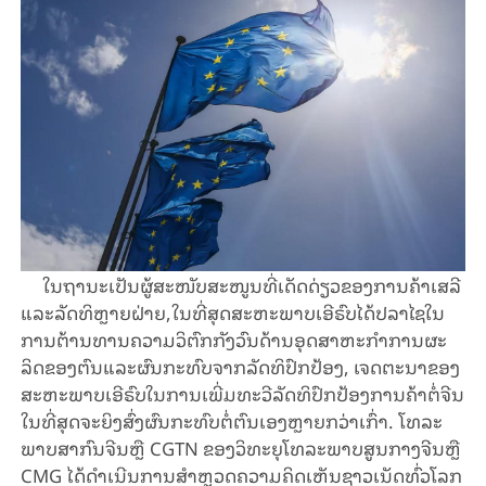
ໃນ​ຖາ​ນະ​ເປັນ​ຜູ້ສະ​ໜັບ​ສະ​ໜູນ​ທີ່​ເດັດ​ດ່ຽວ​ຂອງ​ການ​ຄ້າ​ເສ​ລີ​
ແລະ​ລັດ​ທິ​ຫຼາຍ​ຝ່າຍ,​ໃນ​ທີ່​ສຸດສະ​ຫະ​ພາບ​ເອີ​ຣົບໄດ້​ປ​ລາ​ໄຊ​ໃນ​
ການ​ຕ້ານ​ທານ​ຄວາມວິ​ຕົກ​ກັງ​ວົນ​ດ້ານ​ອຸດ​ສາ​ຫະ​ກຳ​ການ​ຜະ​
ລິດ​ຂອງ​ຕົນ​ແລະ​ຜົນ​ກະ​ທົບ​ຈາກ​ລັດ​ທິ​ປົກ​ປ້ອງ, ເຈດ​ຕະ​ນາ​ຂອງ​
ສະ​ຫະ​ພາບ​ເອີ​ຣົບ​​ໃນ​ການ​ເພີ່ມ​ທະ​ວີ​ລັດ​ທິ​ປົກ​ປ້ອງ​ກາ​ນ​ຄ້າ​ຕໍ່​ຈີນ​
ໃນ​ທີ່​ສຸດ​ຈະ​ຍິງ​ສົ່ງ​ຜົນກະ​ທົບ​ຕໍ່​ຕົນ​ເອງ​ຫຼາຍກວ່າ​ເກົ່າ. ໂທ​ລະ​
ພາບ​ສາ​ກົນ​ຈີນ​ຫຼື CGTN ຂອງວິ​ທະ​ຍຸ​ໂທ​ລະ​ພາບ​ສູນ​ກາງ​ຈີນ​ຫຼື
CMG ​ໄດ້​ດຳ​ເນີນ​ການ​ສຳ​ຫຼວດ​ຄວາມ​ຄິດ​ເຫັນ​ຊາວ​ເນັດ​ທົ່ວ​ໂລກ​