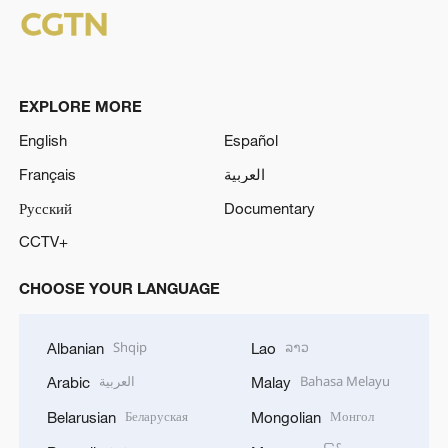
EXPLORE MORE
English
Español
Français
العربية
Русский
Documentary
CCTV+
CHOOSE YOUR LANGUAGE
Shqip
ລາວ
Albanian
Lao
العربية
Bahasa Melayu
Arabic
Malay
Беларуская
Монгол
Belarusian
Mongolian