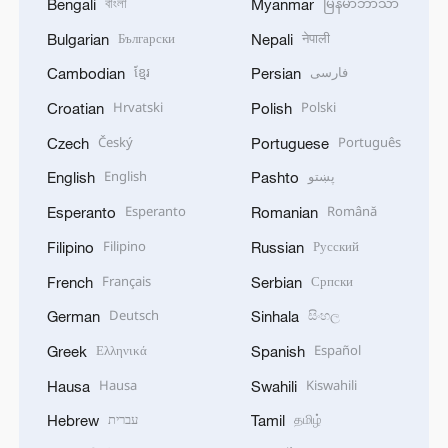
বাংলা
မြန်မာဘာသာ
Bengali
Myanmar
Български
नेपाली
Bulgarian
Nepali
ខ្មែរ
فارسی
Cambodian
Persian
Hrvatski
Polski
Croatian
Polish
Český
Português
Czech
Portuguese
English
پښتو
English
Pashto
Esperanto
Română
Esperanto
Romanian
Filipino
Русский
Filipino
Russian
Français
Српски
French
Serbian
Deutsch
සිංහල
German
Sinhala
Ελληνικά
Español
Greek
Spanish
Hausa
Kiswahili
Hausa
Swahili
עברית
தமிழ்
Hebrew
Tamil