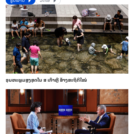
ອຸນ​ຫະ​ພູມ​ສູງ​ສຸດ​​ໃນ ສ ເກົາຫຼີ ສ້າງ​ສະ​ຖິ​ຕິ​ໃໝ່