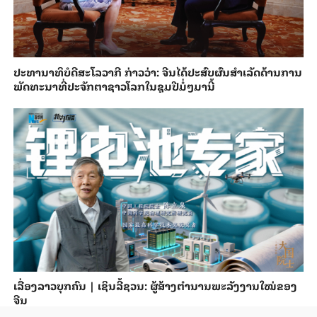
ປະ​ທາ​ນາ​ທິ​ບໍ​ດີ​ສະ​ໂລ​ວາ​ກີ ກ່າວ​ວ່າ: ຈີນ​ໄດ້​ປະ​ສົບ​ຜົ​ນ​ສຳ​ເລັດ​ດ້ານ​ການ​
ພັດ​ທະ​ນາ​ທີ່​ປະ​ຈັກ​ຕາ​ຊາວ​ໂລກ​ໃນ​ຊຸມ​ປີ​ມໍ່ໆ​ມາ​ນີ້
ເລື່ອງລາວບຸກຄົນ | ເຊິນລີ້ຊວນ: ຜູ້ສ້າງຕຳນານພະລັງງານໃໝ່ຂອງ
ຈີນ