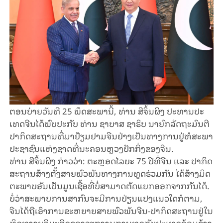
ຕອນ​ບ່າຍ​ວັນ​ທີ 25 ພຶດ​ສະ​ພາ​ນີ້, ທ່ານ​ ສີ​ຈິ້ນ​ຜິງ ປະ​ທານ​ປະ​
ເທດ​ຈີນ​ໄດ້​ພົບ​ປະ​ກັບ​ ທ່ານ ຊາ​ບາ​ສ ຊາ​ຣິບ ນາ​ຍົກ​ລັດ​ຖະ​ມົນ​ຕີ​
ປາ​ກິດ​ສະ​ຖານ​ທີ່​ມາ​ຢ້ຽມ​ຢາມ​ຈີນຢ່າງ​ເປັນ​ທາງ​ການ​ຢູ່​ຫໍ​ສະ​ພາ​
ປະ​ຊາ​ຊົນ​ແຫ່ງ​ຊາດ​ທີ່​ນະ​ຄອນ​ຫຼວງ​ປັກ​ກິ່ງຂອງຈີນ.
ທ່ານ​ ສີ​ຈິ້​ນ​ຜິງ ກ່າວ​ວ່າ: ຕະ​ຫຼອ​ດ​ໄລ​ຍະ 75 ປີ​ທີ່​ຈີ​ນ ແລະ ປາ​ກິດ​
ສະ​ຖານ​ສ້າງ​ຕັ້ງສາຍ​ພົວ​ພັນ​ທາງ​ການ​ທູດ​ຮ່ວມກັນ ໄດ້​ສ້າງມິດ​
ຕະ​ພາບອັນ​ເປັນ​ມູນ​ເຊື້ອ​ທີ່ບໍ່ສາມາດຕັດ​ແຍກ​ອອກ​ຈາກ​ກັນ​​ໄດ້.
ບໍ່​ວ່າ​ສະ​ພາບ​ການ​ສາ​ກົນ​ຈະມີການ​ປ່ຽນ​ແປງແນວ​ໃດ​ກໍ​ຕາມ,
ຈີນ​ໄດ້​ຖື​ເອົາ​ການ​ຂະ​ຫຍາຍ​ສາຍ​ພົວ​ພັນ​ຈີນ-ປາ​ກິດ​ສະ​ຖານ​ຢູ່ໃນ​
ທິດ​ທາງ​ບູ​ລິ​ມະ​ສິດ​ຂອງວຽກ​ງານ​ການທູດກັບ​​ປະ​ເທດ​ອ້ອມ​ຂ້າງ​