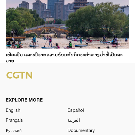
ເພີດ​ເພີນ ແລະ​ໜີ​ຈາກ​ຄວາມ​ຮ້ອນ​ກັບ​ກິດ​ຈະ​ກຳ​ທາງ​ນ້ຳ​​ທີ່​ເຢັນ​ສະ​
ບາຍ
EXPLORE MORE
English
Español
Français
العربية
Русский
Documentary