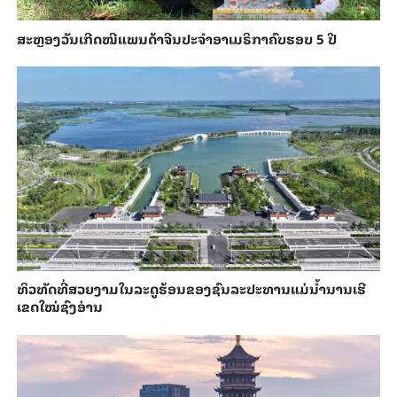
ສະຫຼອງວັນ​ເກີດ​ໝີ​ແພນ​ດ້າ​ຈີນ​ປະ​ຈຳ​ອາ​ເມ​ຣິ​ກາ​ຄົບ​ຮອບ 5 ປີ
ທິວທັດທີ່ສວຍງາມໃນລະດູຮ້ອນຂອງຊົນລະປະທານແມ່ນ້ຳນານເຮີ
ເຂດໃໝ່ຊົງອ່ານ