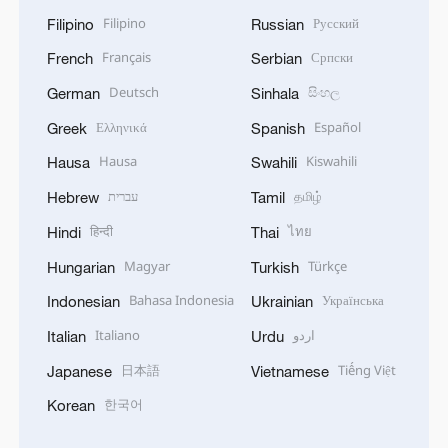
Filipino
Русский
Filipino
Russian
Français
Српски
French
Serbian
Deutsch
සිංහල
German
Sinhala
Ελληνικά
Español
Greek
Spanish
Hausa
Kiswahili
Hausa
Swahili
עברית
தமிழ்
Hebrew
Tamil
हिन्दी
ไทย
Hindi
Thai
Magyar
Türkçe
Hungarian
Turkish
Bahasa Indonesia
Українська
Indonesian
Ukrainian
Italiano
اردو
Italian
Urdu
日本語
Tiếng Việt
Japanese
Vietnamese
한국어
Korean