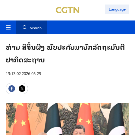
Language
search
ທ່ານ ​ສີ​ຈິ້ນ​ຜິງ ພົບ​ປະ​ກັບ​ນາ​ຍົກ​ລັດ​ຖະ​ມົນ​ຕີ​
ປາ​ກິດ​ສະ​ຖານ
13:13:02 2026-05-25