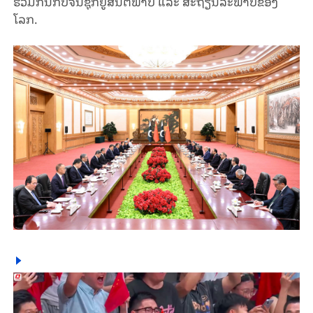
ຮ່ວມ​ກັນກັບຈີນ​ຊຸກ​ຍູ້​ສັນ​ຕິ​ພາບ ແລະ ສະ​ຖຽນ​ລະ​ພາບ​ຂອງ​
ໂລກ.