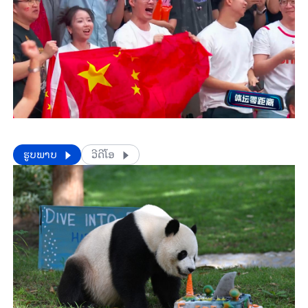
​​ຮູບພາບ
ວີດີໂອ