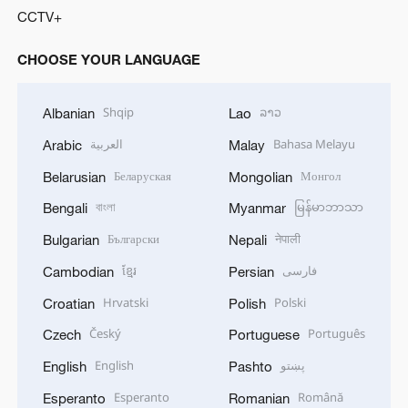
CCTV+
CHOOSE YOUR LANGUAGE
Shqip
ລາວ
Albanian
Lao
العربية
Bahasa Melayu
Arabic
Malay
Беларуская
Монгол
Belarusian
Mongolian
বাংলা
မြန်မာဘာသာ
Bengali
Myanmar
Български
नेपाली
Bulgarian
Nepali
ខ្មែរ
فارسی
Cambodian
Persian
Hrvatski
Polski
Croatian
Polish
Český
Português
Czech
Portuguese
English
پښتو
English
Pashto
Esperanto
Română
Esperanto
Romanian