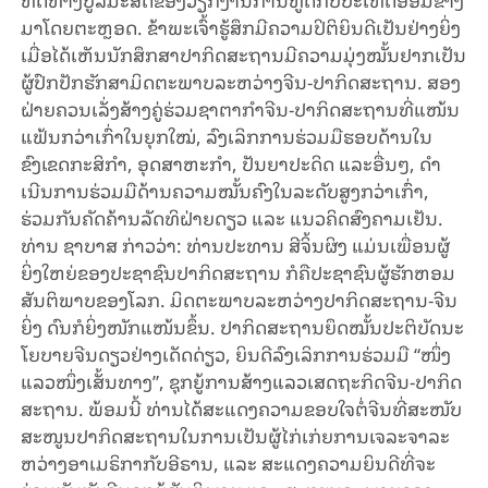
ມາ​ໂດຍ​ຕະ​ຫຼອດ. ຂ້າ​ພະ​ເຈົ້າ​ຮູ້​ສຶກມີຄວາມ​ປິ​ຕິ​ຍິນ​ດີເປັນຢ່າງຍິ່ງ
ເມື່ອ​ໄດ້​ເຫັນ​ນັກ​ສຶກ​ສາ​ປາ​ກິດ​ສະ​ຖານມີຄວາມມຸ່ງໝັ້ນຢາກເປັນ​
ຜູ້​ປົກ​ປັກ​ຮັກ​ສາ​ມິດ​ຕະ​ພາບ​ລະຫວ່າງຈີນ-ປາ​ກິດ​ສະ​ຖານ. ສອງ​
ຝ່າຍຄວນ​ເລັ່ງ​ສ້າງ​ຄູ່​ຮ່ວມ​ຊາ​ຕາ​ກຳ​ຈີນ​-ປາ​ກິດ​ສະ​ຖານ​ທີ່​ແໜ້ນ​
ແຟ້ນກວ່າ​ເກົ່າ​ໃນ​ຍຸກ​ໃໝ່, ລົງ​ເລິກ​ການ​ຮ່ວມ​ມື​ຮອບ​ດ້ານ​ໃນ
ຂົງເຂດ​ກະ​ສິ​ກຳ, ອຸດ​ສາ​ຫະ​ກຳ, ປັນ​ຍາ​ປະ​ດິດ ແລະ​ອື່ນໆ, ດຳ​
ເນີນ​ການ​ຮ່ວມ​ມື​ດ້ານ​ຄວາມ​ໝັ້ນ​ຄົງ​ໃນ​ລະ​ດັບ​ສູງກວ່າ​ເກົ່າ,
ຮ່ວມ​ກັນ​ຄັດ​ຄ້ານ​ລັດ​ທິ​ຝ່າຍ​ດຽວ ແລະ ແນວ​ຄິດ​ສົງ​ຄາມ​​ເຢັນ.
ທ່ານ ຊາ​ບາ​ສ ກ່າວ​ວ່າ: ທ່ານ​ປະ​ທານ ສີ​ຈິ້ນ​ຜິງ ແມ່ນ​ເພື່ອນ​ຜູ້​
ຍິ່ງ​ໃຫຍ່​ຂອງ​ປະ​ຊາ​ຊົນ​ປາ​ກິດ​ສະ​ຖານ ກໍ​ຄື​ປະ​ຊາ​ຊົນ​ຜູ້​ຮັກ​ຫອມ​
ສັນ​ຕິ​ພາບ​ຂອງ​ໂລກ. ມິດ​ຕະ​ພາບ​ລະ​ຫວ່າງ​ປາ​ກິດ​ສະ​ຖານ-ຈີນ​
ຍິ່ງ​ ​ດົນ​ກໍ​ຍິ່ງ​ໜັກ​ແໜ້ນ​ຂຶ້ນ. ປາ​ກິດ​ສະ​ຖານ​ຍຶດ​ໝັ້ນ​ປະ​ຕິ​ບັດ​ນະ​
ໂຍ​ບາຍ​ຈີນ​ດຽວ​ຢ່າງ​ເດັດ​ດ່ຽວ, ຍິນ​ດີ​ລົງ​ເລິກ​ການ​ຮ່ວມ​ມື​ “ໜຶ່ງ​
ແລວ​ໜຶ່ງ​ເສັ້ນ​ທາງ”, ຊຸກ​ຍູ້​ການ​ສ້າງ​ແລວ​ເສດ​ຖະ​ກິດ​ຈີນ-ປາ​ກິດ​
ສະ​ຖານ. ພ້ອມນີ້ ທ່ານໄດ້ສະແດງຄວາມ​ຂອບ​ໃຈຕໍ່​ຈີນ​ທີ່​ສະ​ໜັບ​
ສະ​ໜູນ​ປາ​ກິດ​ສະ​ຖານ​ໃນ​ການ​ເປັນ​ຜູ້​ໄກ່​ເກ່ຍ​​ການ​ເຈ​ລະ​ຈ​າ​ລະ​
ຫວ່າງ​ອາ​ເມ​ຣິ​ກາ​ກັບ​ອີ​ຣານ, ແລະ ສະແດງຄວາມຍິນ​ດີທີ່ຈະ​