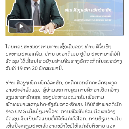
Play
Video
ໂດຍຕອບສະໜອງຕາມການເຊື້ອເຊີນຂອງ ທ່ານ ສີຈິ້ນຜິງ
ປະທານປະເທດຈີນ, ທ່ານ ວະລາດິເມຍ ປູຕິນ ປະທານາທິບໍດີ
ຣັດເຊຍ ໄດ້ເຄື່ອນໄຫວຢ້ຽມຢາມຈີນທາງລັດຖະກິດໃນລະຫວ່າງ
ວັນທີ 19 ຫາ 20 ພຶດສະພານີ້.
ທ່ານ ສີວຽງເພັດ ເພັດວໍລະສັກ, ອະດີດເອກອັກຄະລັດຖະທູດ
ລາວປະຈໍາຣັດເຊຍ, ຜູ້ອໍານວຍການສູນການສຶກສາເປີດກວ້າງ
ຮຽນພາສາຣັດເຊຍ, ຮອງປະທານສະມາຄົມເພື່ອການ
ພັດທະນາເສດຖະກິດ-ສັງຄົມລາວ-ຣັດເຊຍ ໄດ້ໃຫ້ສໍາພາດຕໍ່ນັກ
ຂ່າວ CMG ເມື່ອມໍ່ໆມານີ້ວ່າ: ການພົວພັນຮ່ວມມືລະຫວ່າງ
ຣັດເຊຍ-ຈີນເປັນຕົວແບບທີ່ດີໃຫ້ແກ່ທົ່ວໂລກ. ການຢ້ຽມຢາມໃນ
ເທື່ອນີ້ຈະຂຽນປະຫວັດສາດໜ້າໃໝ່ໃຫ້ແກ່ສັນຕິພາບ ແລະ