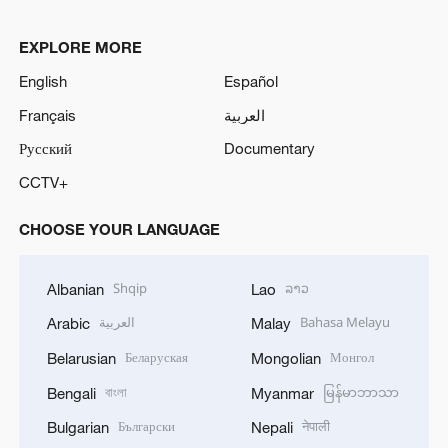
EXPLORE MORE
English
Español
Français
العربية
Русский
Documentary
CCTV+
CHOOSE YOUR LANGUAGE
Shqip
ລາວ
Albanian
Lao
العربية
Bahasa Melayu
Arabic
Malay
Беларуская
Монгол
Belarusian
Mongolian
বাংলা
မြန်မာဘာသာ
Bengali
Myanmar
Български
नेपाली
Bulgarian
Nepali