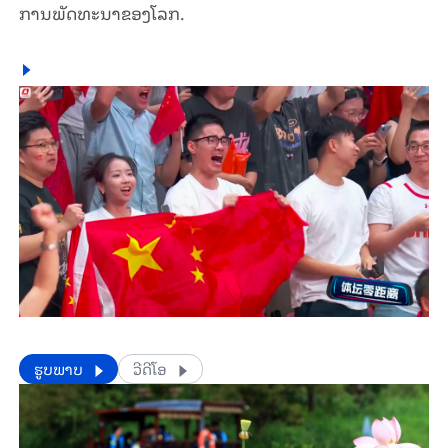
ການພັດທະນາຂອງໂລກ.
​​ຮູບພາບ
ວີດີໂອ