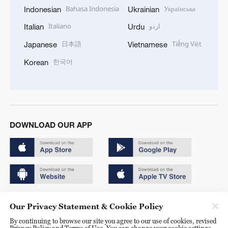
Bahasa Indonesia
Українська
Indonesian
Ukrainian
Italiano
اردو
Italian
Urdu
日本語
Tiếng Việt
Japanese
Vietnamese
한국어
Korean
DOWNLOAD OUR APP
Copyright © 2024 CGTN.
Our Privacy Statement & Cookie Policy
京ICP备20000184号
By continuing to browse our site you agree to our use of cookies, revised
Privacy Policy and Terms of Use. You can change your cookie settings