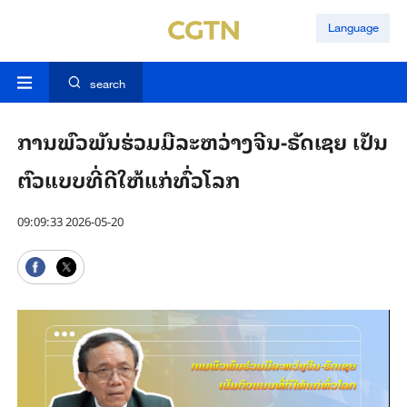
Language
search
ການພົວພັນຮ່ວມມືລະຫວ່າງຈີນ-ຣັດເຊຍ ເປັນ
ຕົວແບບທີ່ດີໃຫ້ແກ່ທົ່ວໂລກ
09:09:33 2026-05-20