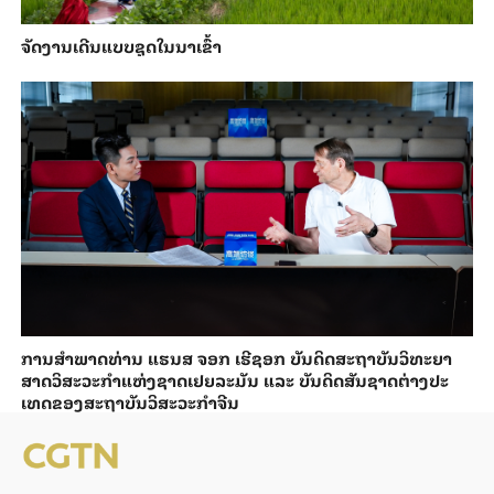
ຈັດງານເດີນແບບຊຸດໃນນາເຂົ້າ
ການ​ສຳ​ພາດ​ທ່ານ ແຮນ​ສ ຈອກ ເຮີ​ຊອກ ​ບັນ​ດິດ​ສະ​ຖາ​ບັນວິ​ທະ​ຍາ​
ສາດວິ​ສະ​ວະ​ກຳ​ແຫ່ງ​ຊາດ​ເຢຍ​ລະ​ມັນ ແລະ ບັນ​ດິດ​ສັນ​ຊາດ​ຕ່າງ​ປະ​
ເທດ​ຂອງສະ​ຖາ​ບັນ​ວິ​ສະ​ວະ​ກຳ​ຈີນ