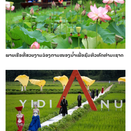
ພາຍ​ເຮືອທີ່​ສວຍ​ງາມ​ລ່ອງ​ຕາມ​​ໜອງນ້ຳ​​ເພື່ອ​ຊົມ​ທິວ​ທັດ​ທຳ​ມະ​ຊາດ