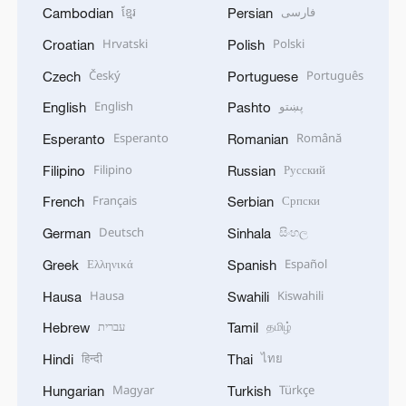
ខ្មែរ
فارسی
Cambodian
Persian
Hrvatski
Polski
Croatian
Polish
Český
Português
Czech
Portuguese
English
پښتو
English
Pashto
Esperanto
Română
Esperanto
Romanian
Filipino
Русский
Filipino
Russian
Français
Српски
French
Serbian
Deutsch
සිංහල
German
Sinhala
Ελληνικά
Español
Greek
Spanish
Hausa
Kiswahili
Hausa
Swahili
עברית
தமிழ்
Hebrew
Tamil
हिन्दी
ไทย
Hindi
Thai
Magyar
Türkçe
Hungarian
Turkish