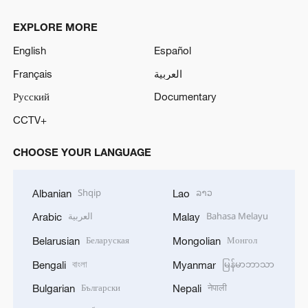
EXPLORE MORE
English
Español
Français
العربية
Русский
Documentary
CCTV+
CHOOSE YOUR LANGUAGE
Shqip
ລາວ
Albanian
Lao
العربية
Bahasa Melayu
Arabic
Malay
Беларуская
Монгол
Belarusian
Mongolian
বাংলা
မြန်မာဘာသာ
Bengali
Myanmar
Български
नेपाली
Bulgarian
Nepali