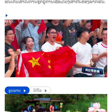
ພົ້ນເດັ່ນເຂົ້າໃນການຊຸກຍູ້ການເຊື່ອມໂຍງເຂົ້າກັນຂອງພາກພື້ນ.
​​ຮູບພາບ
ວີດີໂອ