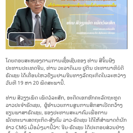
Play
Video
ໂດຍຕອບສະໜອງຕາມການເຊື້ອເຊີນຂອງ ທ່ານ ສີຈິ້ນຜິງ
ປະທານປະເທດຈີນ, ທ່ານ ວະລາດິເມຍ ປູຕິນ ປະທານາທິບໍດີ
ຣັດເຊຍ ໄດ້ເຄື່ອນໄຫວຢ້ຽມຢາມຈີນທາງລັດຖະກິດໃນລະຫວ່າງ
ວັນທີ 19 ຫາ 20 ພຶດສະພານີ້.
ທ່ານ ສີວຽງເພັດ ເພັດວໍລະສັກ, ອະດີດເອກອັກຄະລັດຖະທູດ
ລາວປະຈໍາຣັດເຊຍ, ຜູ້ອໍານວຍການສູນການສຶກສາເປີດກວ້າງ
ຮຽນພາສາຣັດເຊຍ, ຮອງປະທານສະມາຄົມເພື່ອການ
ພັດທະນາເສດຖະກິດ-ສັງຄົມ ລາວ-ຣັດເຊຍ ໄດ້ໃຫ້ສໍາພາດຕໍ່ນັກ
ຂ່າວ CMG ເມື່ອມໍ່ໆມານີ້ວ່າ: ຈີນ-ຣັດເຊຍ ໄດ້ປະກອບສ່ວນຢ່າງ