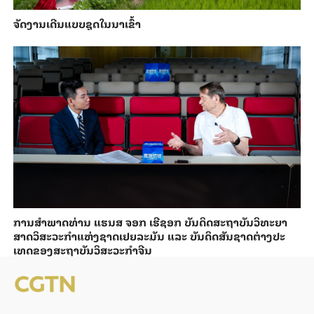
ຈັດງານເດີນແບບຊຸດໃນນາເຂົ້າ
ການ​ສຳ​ພາດ​ທ່ານ ແຮນ​ສ ຈອກ ເຮີ​ຊອກ ​ບັນ​ດິດ​ສະ​ຖາ​ບັນວິ​ທະ​ຍາ​
ສາດວິ​ສະ​ວະ​ກຳ​ແຫ່ງ​ຊາດ​ເຢຍ​ລະ​ມັນ ແລະ ບັນ​ດິດ​ສັນ​ຊາດ​ຕ່າງ​ປະ​
ເທດ​ຂອງສະ​ຖາ​ບັນ​ວິ​ສະ​ວະ​ກຳ​ຈີນ