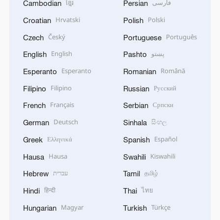
ខ្មែរ
فارسی
Cambodian
Persian
Hrvatski
Polski
Croatian
Polish
Český
Português
Czech
Portuguese
English
پښتو
English
Pashto
Esperanto
Română
Esperanto
Romanian
Filipino
Русский
Filipino
Russian
Français
Српски
French
Serbian
Deutsch
සිංහල
German
Sinhala
Ελληνικά
Español
Greek
Spanish
Hausa
Kiswahili
Hausa
Swahili
עברית
தமிழ்
Hebrew
Tamil
हिन्दी
ไทย
Hindi
Thai
Magyar
Türkçe
Hungarian
Turkish