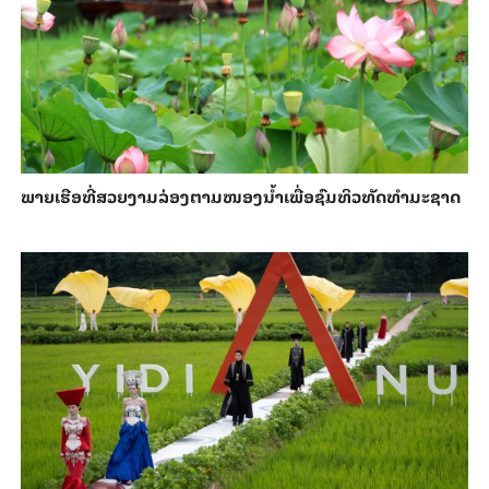
ພາຍ​ເຮືອທີ່​ສວຍ​ງາມ​ລ່ອງ​ຕາມ​​ໜອງນ້ຳ​​ເພື່ອ​ຊົມ​ທິວ​ທັດ​ທຳ​ມະ​ຊາດ