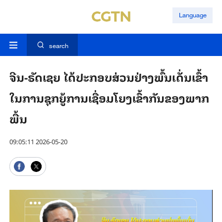
Language
search
ຈີນ-ຣັດເຊຍ ໄດ້ປະກອບສ່ວນຢ່າງພົ້ນເດັ່ນເຂົ້າ
ໃນການຊຸກຍູ້ການເຊື່ອມໂຍງເຂົ້າກັນຂອງພາກ
ພື້ນ
09:05:11 2026-05-20