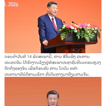
ຕອນຄ່ຳວັນທີ 14 ພຶດສະພານີ້, ທ່ານ ສີຈິ້ນຜິງ ປະທານ
ປະເທດຈີນ ໄດ້ຈັດງານລ້ຽງຢູ່ຫໍສະພາປະຊາຊົນທີ່ນະຄອນຫຼວງ
ປັກກິ່ງຂອງຈີນ ເພື່ອຕ້ອນຮັບ ທ່ານ ໂດນັນ ທຣຳ
ປະທານາທິບໍດີອາເມຣິກາ ທີ່ເດີນທາງມາຢ້ຽມຢາມຈີນ.