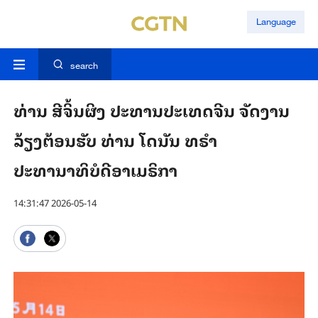
Language
search
ທ່ານ ສີຈິ້ນຜິງ ປະທານປະເທດຈີນ ຈັດງານ
ລ້ຽງຕ້ອນຮັບ ທ່ານ ໂດນັນ ທຣຳ
ປະທານາທິບໍດີອາເມຣິກາ
14:31:47 2026-05-14