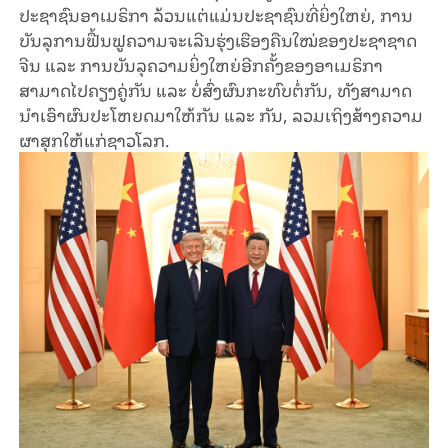
ປະຊາຊົນອາເມຣິກາ ລ້ວນແຕ່ແມ່ນປະຊາຊົນທີ່ຍິ່ງໃຫຍ່, ການ
ບັນລຸການຟື້ນຟູຄວາມຈະເລີນຮຸ່ງເຮືອງຄືນໃໝ່ຂອງປະຊາຊາດ
ຈີນ ແລະ ການບັນລຸຄວາມຍິ່ງໃຫຍ່ອີກຄັ້ງຂອງອາເມຣິກາ
ສາມາດໄປຄຽງຄູ່ກັນ ແລະ ບໍ່ສົ່ງຜົນກະທົບຕໍ່ກັນ, ທັງສາມາດ
ນຳເອົາຜົນປະໂຫຍດມາໃຫ້ກັນ ແລະ ກັນ, ລວມເຖິງສ້າງຄວາມ
ຜາສຸກໃຫ້ແກ່ຊາວໂລກ.