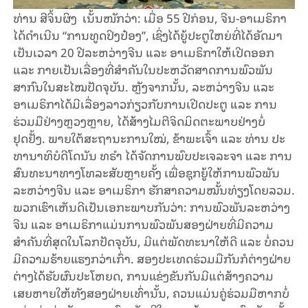
ທ່ານ ສີຈິ້ນຜິງ ເນັ້ນໜັກວ່າ: ເມື່ອ 55 ປີກ່ອນ, ຈີນ-ອາເມຣິກາ
ໄດ້ດຳເນີນ “ການທູດປິງປ໋ອງ”, ເຊິ່ງໄດ້ຍູ້ປະຕູໃຫຍ່ທີ່ໄດ້ອັດມາ
ເປັນເວລາ 20 ປີລະຫວ່າງຈີນ ແລະ ອາເມຣິກາໃຫ້ເປີດອອກ
ແລະ ກາຍເປັນເລື່ອງທີ່ສຳຄັນໃນປະຫວັດສາດການພົວພັນ
ສາກົນໃນສະໄໝປັດຈຸບັນ. ຫຼັງຈາກນັ້ນ, ລະຫວ່າງຈີນ ແລະ
ອາເມຣິກາໄດ້ມີເລື່ອງລາວກ່ຽວກັບການເປີດປະຕູ ແລະ ການ
ຮ່ວມມືຢ່າງຫຼວງຫຼາຍ, ໄດ້ສ້າງໄມຕີຈິດມິດຕະພາບຢ່າງບໍ່
ຢຸດຢັ້ງ. ພາຍໃຕ້ສະຖານະການໃໝ່, ຂ້າພະເຈົ້າ ແລະ ທ່ານ ປະ
ທານາທິບໍດີໂດນັນ ທຣຳ ໄດ້ຈັດການພົບປະເຈລະຈາ ແລະ ການ
ສົນທະນາທາງໂທລະສັບຫຼາຍຄັ້ງ ເພື່ອຊຸກຍູ້ໃຫ້ການພົວພັນ
ລະຫວ່າງຈີນ ແລະ ອາເມຣິກາ ຮັກສາຄວາມໝັ້ນທ່ຽງໂດຍລວມ.
ພວກເຮົາເຫັນດີເປັນເອກະພາບກັນວ່າ: ການພົວພັນລະຫວ່າງ
ຈີນ ແລະ ອາເມຣິກາແມ່ນການພົວພັນສອງຝ່າຍທີ່ມີຄວາມ
ສຳຄັນທີ່ສຸດໃນໂລກປັດຈຸບັນ, ມີແຕ່ພັດທະນາໃຫ້ດີ ແລະ ບໍ່ຄວນ
ມີຄວາມຮ້າຍແຮງກວ່າເກົ່າ. ສອງປະເທດຮ່ວມມືກັນກໍຕ່າງຝ່າຍ
ຕ່າງໄດ້ຮັບຜົນປະໂຫຍດ, ການແຂ່ງຂັນກັນມີແຕ່ສ້າງຄວາມ
ເສຍຫາຍໃຫ້ທັງສອງຝ່າຍເທົ່ານັ້ນ, ຄວນແມ່ນຄູ່ຮ່ວມມືຫາກບໍ່