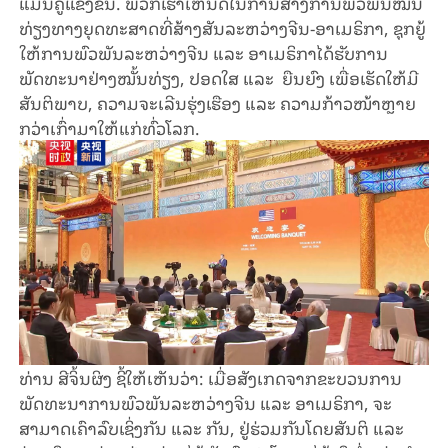
ແມ່ນຄູ່ແຂ່ງຂັນ. ພວກເຮົາເຫັນດີໃນການສ້າງການພົວພັນໝັ້ນ
ທ່ຽງທາງຍຸດທະສາດທີ່ສ້າງສັນລະຫວ່າງຈີນ-ອາເມຣິກາ, ຊຸກຍູ້
ໃຫ້ການພົວພັນລະຫວ່າງຈີນ ແລະ ອາເມຣິກາໄດ້ຮັບການ
ພັດທະນາຢ່າງໝັ້ນທ່ຽງ, ປອດໃສ ແລະ ຍືນຍົງ ເພື່ອເຮັດໃຫ້ມີ
ສັນຕິພາບ, ຄວາມຈະເລີນຮຸ່ງເຮືອງ ແລະ ຄວາມກ້າວໜ້າຫຼາຍ
ກວ່າເກົ່າມາໃຫ້ແກ່ທົ່ວໂລກ.
ທ່ານ ສີຈິ້ນຜິງ ຊີ້ໃຫ້ເຫັນວ່າ: ເມື່ອສັງເກດຈາກຂະບວນການ
ພັດທະນາການພົວພັນລະຫວ່າງຈີນ ແລະ ອາເມຣິກາ, ຈະ
ສາມາດເຄົາລົບເຊິ່ງກັນ ແລະ ກັນ, ຢູ່ຮ່ວມກັນໂດຍສັນຕິ ແລະ