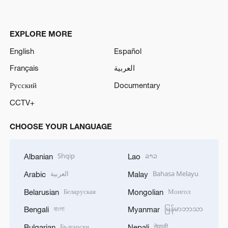
EXPLORE MORE
English
Español
Français
العربية
Русский
Documentary
CCTV+
CHOOSE YOUR LANGUAGE
Shqip
ລາວ
Albanian
Lao
العربية
Bahasa Melayu
Arabic
Malay
Беларуская
Монгол
Belarusian
Mongolian
বাংলা
မြန်မာဘာသာ
Bengali
Myanmar
Български
नेपाली
Bulgarian
Nepali