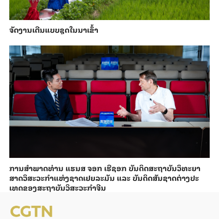
ຈັດງານເດີນແບບຊຸດໃນນາເຂົ້າ
ການ​ສຳ​ພາດ​ທ່ານ ແຮນ​ສ ຈອກ ເຮີ​ຊອກ ​ບັນ​ດິດ​ສະ​ຖາ​ບັນວິ​ທະ​ຍາ​
ສາດວິ​ສະ​ວະ​ກຳ​ແຫ່ງ​ຊາດ​ເຢຍ​ລະ​ມັນ ແລະ ບັນ​ດິດ​ສັນ​ຊາດ​ຕ່າງ​ປະ​
ເທດ​ຂອງສະ​ຖາ​ບັນ​ວິ​ສະ​ວະ​ກຳ​ຈີນ