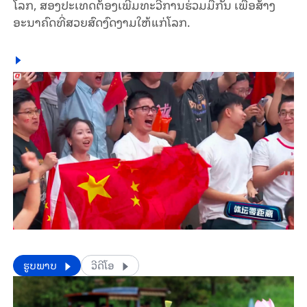
ໂລກ, ສອງປະເທດຕ້ອງເພີ່ມທະວີການຮ່ວມມືກັນ ເພື່ອສ້າງ
ອະນາຄົດທີ່ສວຍສົດງົດງາມໃຫ້ແກ່ໂລກ.
​​ຮູບພາບ
ວີດີໂອ