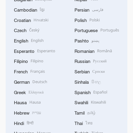
ខ្មែរ
فارسی
Cambodian
Persian
Hrvatski
Polski
Croatian
Polish
Český
Português
Czech
Portuguese
English
پښتو
English
Pashto
Esperanto
Română
Esperanto
Romanian
Filipino
Русский
Filipino
Russian
Français
Српски
French
Serbian
Deutsch
සිංහල
German
Sinhala
Ελληνικά
Español
Greek
Spanish
Hausa
Kiswahili
Hausa
Swahili
עברית
தமிழ்
Hebrew
Tamil
हिन्दी
ไทย
Hindi
Thai
Magyar
Türkçe