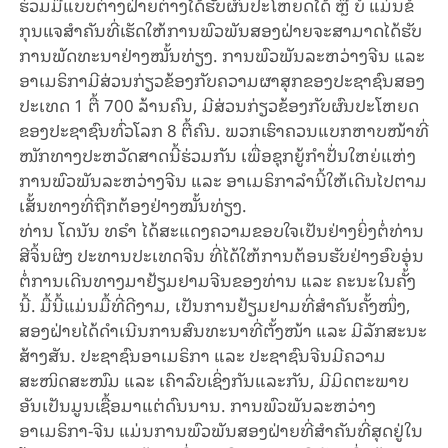
ຮ່ວມມືແບບຕ່າງຝ່າຍຕ່າງໄດ້ຮັບຜົນປະໂຫຍດໄດ້ ຫຼື ບໍ່ ແມ່ນຂໍ
ກຸນແຈສຳຄັນທີ່ເຮັດໃຫ້ການພົວພັນສອງຝ່າຍຈະສາມາດໄດ້ຮັບ
ການພັດທະນາຢ່າງໝັ້ນທ່ຽງ. ການພົວພັນລະຫວ່າງຈີນ ແລະ
ອາເມຣິກາມີສ່ວນກ່ຽວຂ້ອງກັບຄວາມຜາສຸກຂອງປະຊາຊົນສອງ
ປະເທດ 1 ຕື້ 700 ລ້ານຄົນ, ມີສ່ວນກ່ຽວຂ້ອງກັບຜົນປະໂຫຍດ
ຂອງປະຊາຊົນທົ່ວໂລກ 8 ຕື້ຄົນ. ພວກເຮົາຄວນແບກຫາບໜ້າທີ່
ໜັກທາງປະຫວັດສາດນີ້ຮ່ວມກັນ ເພື່ອຊຸກຍູ້ກຳປັ່ນໃຫຍ່ແຫ່ງ
ການພົວພັນລະຫວ່າງຈີນ ແລະ ອາເມຣິກາລຳນີ້ໃຫ້ເດີນໄປຕາມ
ເສັ້ນທາງທີ່ຖືກຕ້ອງຢ່າງໝັ້ນທ່ຽງ.
ທ່ານ ໂດນັນ ທຣຳ ໄດ້ສະແດງຄວາມຂອບໃຈເປັນຢ່າງຍິ່ງຕໍ່ທ່ານ
ສີຈິ້ນຜິງ ປະທານປະເທດຈີນ ທີ່ໄດ້ໃຫ້ການຕ້ອນຮັບຢ່າງອົບອຸ່ນ
ຕໍ່ການເດີນທາງມາຢ້ຽມຢາມຈີນຂອງທ່ານ ແລະ ຄະນະໃນຄັ້ງ
ນີ້. ມື້ນີ້ແມ່ນມື້ທີ່ດີງາມ, ເປັນການຢ້ຽມຢາມທີ່ສໍາຄັນຄັ້ງໜຶ່ງ,
ສອງຝ່າຍໄດ້ດໍາເນີນການສົນທະນາທີ່ຕັ້ງໜ້າ ແລະ ມີລັກສະນະ
ສ້າງສັນ. ປະຊາຊົນອາເມຣິກາ ແລະ ປະຊາຊົນຈີນມີຄວາມ
ສະໜິດສະໜົມ ແລະ ເຄົາລົບເຊິ່ງກັນແລະກັນ, ມີມິດຕະພາບ
ອັນເປັນມູນເຊື້ອມາແຕ່ດົນນານ. ການພົວພັນລະຫວ່າງ
ອາເມຣິກາ-ຈີນ ແມ່ນການພົວພັນສອງຝ່າຍທີ່ສຳຄັນທີ່ສຸດຢູ່ໃນ