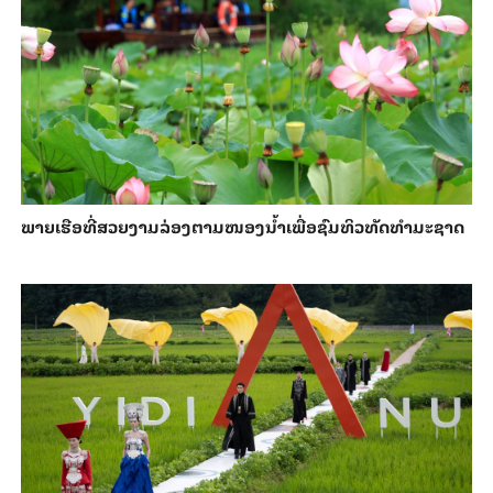
ພາຍ​ເຮືອທີ່​ສວຍ​ງາມ​ລ່ອງ​ຕາມ​​ໜອງນ້ຳ​​ເພື່ອ​ຊົມ​ທິວ​ທັດ​ທຳ​ມະ​ຊາດ