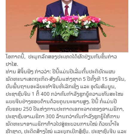
ໂອກາດນີ້, ປະມຸກລັດສອງປະເທດໄດ້ຜັດປ່ຽນກັນຂຶ້ນກ່າວ
ປາໄສ.
ທ່ານ ສີຈິ້ນຜິງ ກ່າວວ່າ: ປີນີ້ແມ່ນປີເລີ່ມຕົ້ນປະຕິບັດແຜນ
ພັດທະນາເສດຖະກິດ-ສັງຄົມແຫ່ງຊາດ 5 ປີຄັ້ງທີ 15 ຂອງຈີນ,
ບົນພື້ນຖານອະລິຍະທຳຈີນທີ່ເລິກເຊິ່ງ ແລະ ອຸດົມສົມບູນ,
ປະຊາຊົນຈີນ 1 ຕື້ 400 ກວ່າຄົນກຳລັງຊຸກຍູ້ຄວາມທັນສະໄໝ
ແບບຈີນຢ່າງຮອບດ້ານດ້ວຍຄຸນນະພາບສູງ. ປີນີ້ ກໍ່ແມ່ນປີ
ຄົບຮອບ 250 ປີແຫ່ງການປະກາດເອກະລາດຂອງອາເມຣິກາ,
ປະຊາຊົນອາເມຣິກາ 300 ລ້ານກວ່າຄົນກຳລັງຊຸກຍູ້ໃຫ້ການ
ພັດທະນາອາເມຣິກາກ້າວໄປສູ່ຂະບວນການໃໝ່ ດ້ວຍນ້ຳໃຈ
ຮັກຊາດ, ປະດິດສ້າງໃໝ່ ແລະບຸກເບີກສູ້ຊົນ. ປະຊາຊົນຈີນ ແລະ