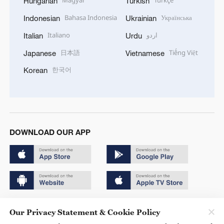
Hungarian
Turkish
Bahasa Indonesia
Українська
Indonesian
Ukrainian
Italiano
اردو
Italian
Urdu
日本語
Tiếng Việt
Japanese
Vietnamese
한국어
Korean
DOWNLOAD OUR APP
Copyright © 2024 CGTN.
Our Privacy Statement & Cookie Policy
京ICP备20000184号