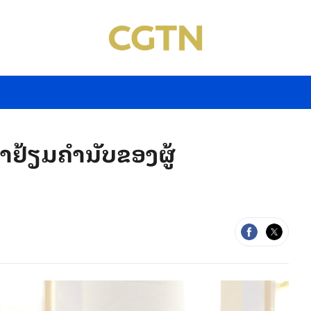
ົ້າຢ້ຽມຄຳນັບຂອງຜູ້