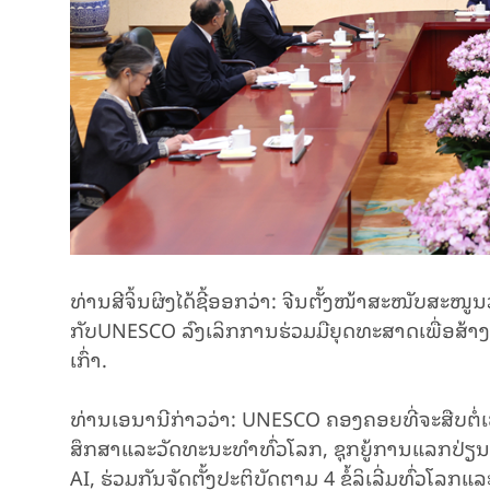
ທ່ານສີຈິ້ນຜິງໄດ້ຊີ້ອອກວ່າ: ຈີນຕັ້ງໜ້າສະໜັບສ
ກັບUNESCO ລົງເລິກການຮ່ວມມືຍຸດທະສາດເພື່ອສ້າ
ເກົ່າ.
ທ່ານເອນານີກ່າວວ່າ: UNESCO ຄອງຄອຍທີ່ຈະສືບຕໍ່
ສຶກສາແລະວັດທະນະທຳທົ່ວໂລກ, ຊຸກຍູ້ການແລກປ່ຽນດ້
AI, ຮ່ວມກັນຈັດຕັ້ງປະຕິບັດຕາມ 4 ຂໍ້ລິເລີ່ມທົ່ວໂ