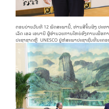
ຕອນບ່າຍວັນທີ 12 ພຶດສະພານີ້, ທ່ານສີຈິ້ນຜິງ ປະ
ເລັດ ເອລ ເອນານີ ຜູ້ອຳນວຍການໃຫຍ່ອົງການເພື່
ປະຊາຊາດຫຼື UNESCO ຢູ່ຫໍສະພາປະຊາຊົນທີ່ນະຄອນ