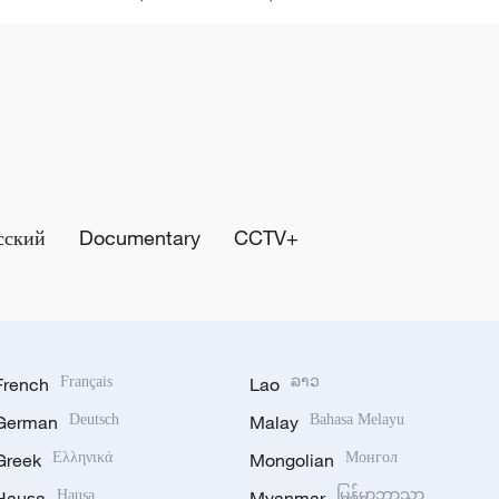
сский
Documentary
CCTV+
French
Français
Lao
ລາວ
German
Deutsch
Malay
Bahasa Melayu
Greek
Ελληνικά
Mongolian
Монгол
Hausa
Hausa
Myanmar
မြန်မာဘာသာ