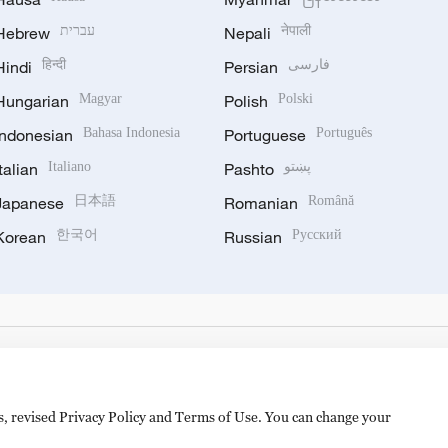
Hebrew
עברית
Nepali
नेपाली
Hindi
हिन्दी
Persian
فارسی
Hungarian
Magyar
Polish
Polski
Indonesian
Bahasa Indonesia
Portuguese
Português
Italian
Italiano
Pashto
پښتو
Japanese
日本語
Romanian
Română
Korean
한국어
Russian
Русский
es, revised Privacy Policy and Terms of Use. You can change your