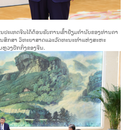
ທານປະເທດຈີນໄດ້ຕ້ອນຮັບການເຂົ້າຢ້ຽມຄຳນັບຂອງທ່ານຄາ
ອການສຶກສາ ວິທະຍາສາດແລະວັດທະນະທຳແຫ່ງສະຫະ
ຫຼວງປັກກິ່ງຂອງຈີນ.