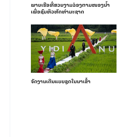
ພາຍ​ເຮືອທີ່​ສວຍ​ງາມ​ລ່ອງ​ຕາມ​​ໜອງນ້ຳ​​
ເພື່ອ​ຊົມ​ທິວ​ທັດ​ທຳ​ມະ​ຊາດ
ຈັດງານເດີນແບບຊຸດໃນນາເຂົ້າ