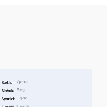
Serbian
Српски
Sinhala
සිංහල
Spanish
Español
Swahili
Kiswahili