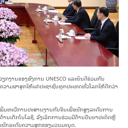
ະໜູນວຽກງານຂອງອົງການ UNESCO ແລະຍິນດີຮ່ວມກັນ
ງຄວາມຜາສຸກໃຫ້ແກ່ປະຊາຊົນທຸກປະເທດທົ່ວໂລກໃຫ້ດີກວ່າ
ເພີ່ມທະວີການປະສານງານກັບຈີນເພື່ອຍົກສູງລະດັບການ
ານເຕັກໂນໂລຊີ, ລົງເລິກການຮ່ວມມືດ້ານປັນຍາປະດິດຫຼື
ລກແລະຍົກລະດັບຄວາມສຸກຂອງມວນມະນຸດ.