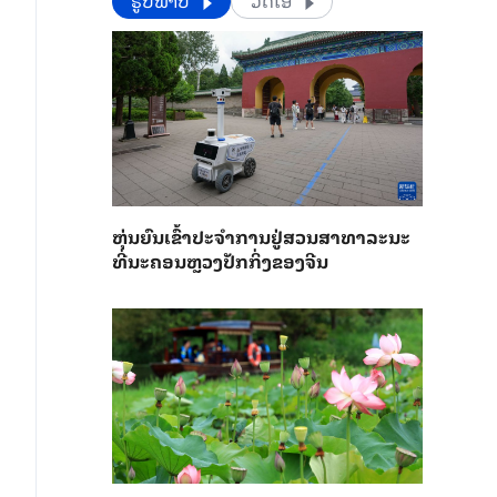
​​ຮູບພາບ
ວີດີໂອ
​ຫຸ່ນ​ຍົນ​ເຂົ້າ​ປະ​ຈຳ​ການ​ຢູ່​ສວນ​ສາ​ທາ​ລະ​ນະ​
ທີ່​ນະ​ຄອນຫຼວງ​ປັກ​ກິ່ງ​ຂອງ​ຈີນ