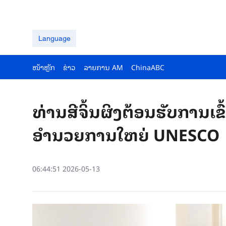
Language
ໜ້າຫຼັກ
ຂ່າວ
ລາຍ​ການ AM
ChinaABC
ທ່ານສີຈິ້ນຜິງຕ້ອນຮັບການເຂ
ອຳນວຍການໃຫຍ່ UNESCO
06:44:51 2026-05-13