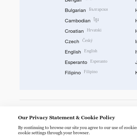
Bulgarian
Български
Cambodian
ខ្មែរ
Croatian
Hrvatski
Czech
Český
English
English
Esperanto
Esperanto
Filipino
Filipino
DOWNLOAD OUR APP
Our Privacy Statement & Cookie Policy
By continuing to browse our site you agree to our use of cooki
cookie settings through your browser.