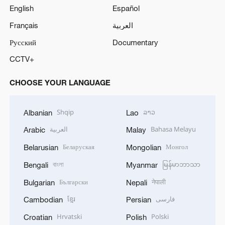
English
Español
Français
العربية
Русский
Documentary
CCTV+
CHOOSE YOUR LANGUAGE
Shqip
ລາວ
Albanian
Lao
العربية
Bahasa Melayu
Arabic
Malay
Беларуская
Монгол
Belarusian
Mongolian
বাংলা
မြန်မာဘာသာ
Bengali
Myanmar
Български
नेपाली
Bulgarian
Nepali
ខ្មែរ
فارسی
Cambodian
Persian
Hrvatski
Polski
Croatian
Polish