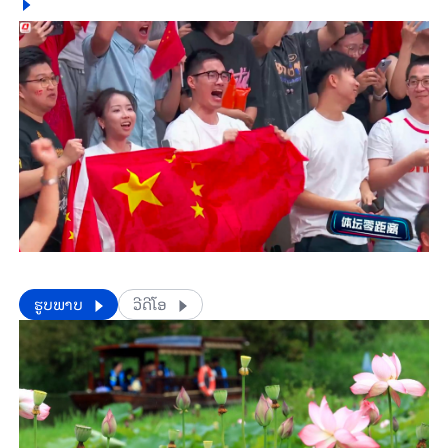
​​ຮູບພາບ
ວີດີໂອ