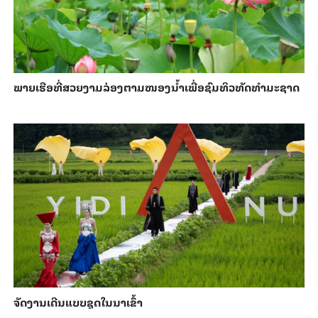
ພາຍ​ເຮືອທີ່​ສວຍ​ງາມ​ລ່ອງ​ຕາມ​​ໜອງນ້ຳ​​ເພື່ອ​ຊົມ​ທິວ​ທັດ​ທຳ​ມະ​ຊາດ
ຈັດງານເດີນແບບຊຸດໃນນາເຂົ້າ