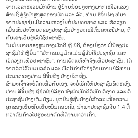
ຈາກ​ເລ​ຂາ​ໜ່ວຍ​ພັກ​ບ້ານ​ ຢູ່​ບ້ານ​ນ້ອຍໆ​ທາງ​ພາກ​ເໜືອ​ແຂວງ​
ສ້ານ​ຊີ່ ​ສູ່​ຜູ້​ນຳ​ສູງ​ສຸດ​ຂອງ​ພັກ ແລະ ລັດ, ທ່ານ ​ສີ​ຈິ້ນ​ຜິງ ທີ່​ມາ​
ຈາກປະ​ຊາ​ຊົນ​ ມີ​ຄວາມຫ່ວງ​ໃຍ​ຕໍ່ປະ​ເທດ​ຊາດ ແລະ ເຮັດ​ວຽກ​
ເພື່ອ​ຜົນ​ປະ​ໂຫຍດ​ຂອງ​ປະ​ຊາ​ຊົນ​ຢ່າງ​ສະ​ເໝີ​ຕົ້ນ​ສະ​ເໝີ​ປາຍ, ຖື​
ຕົນ​ເອງ​ເປັນ​ຜູ້​ຮັບ​ໃຊ້ປະ​ຊາ​ຊົນ.
“ນະ​ໂຍ​ບາຍ​ຂອງ​ສູນ​ກາງ​ພັກ​ດີ ຫຼື ບໍ່​ດີ, ຕ້ອງ​ເບິ່ງ​ວ່າ ​ພີ່​ນ້ອງ​ປະ​
ຊາ​ຊົນ​ໄຫ້ຫຼື​ຍິ້ມ” “ພັກ​ຄອມ​ມູ​ນິດ​ແມ່ນ​ຜູ້​ຮັບ​ໃຊ້​ປະ​ຊາ​ຊົນ ແລະ ​
ເຮັດ​ວຽກ​ເພື່ອ​ປະ​ຊາ​ຊົນ”, ການ​ເຮັດ​ແທ້​ທຳ​ຈິງ​ເພື່ອ​ປະ​ຊາ​ຊົນ, ໄດ້​
ຈາກ​ລຶກ​ໄວ້​ໃນ​ແນວ​ຄິດ ແລະ ພຶດ​ຕິ​ກຳ​ຕົວ​ຈິງ​ດ້ານ​ການບໍ​ລິ​ຫານ​
ປະ​ເທດ​ຂອງ​ທ່ານ ສີ​ຈິ້ນ​ຜິງ​ ຢ່າງ​ເລິກ​ເຊິ່ງ.
​ຂ້າ​ພະ​ເຈົ້າ​ຈະ​ບໍ່​ຄິດ​ເພື່ອ​ຕົນ​ເອງ, ຈະ​ບໍ່​ເຮັດ​​ໃຫ້ປະ​ຊາ​ຊົນ​ຜິດ​ຫວັງ.
ທ່ານ ສີ​ຈິ້ນ​ຜິງ ​ຖື​ຈິດ​ໃຈ​ບໍ​ລິ​ສຸດ​ ຈົງ​ຮັກ​ພັກ​ດີ​ຕໍ່​ພັກ ຕໍ່​​ຊາດ ແລະ ຕໍ່
ປະ​ຊາ​ຊົນ​ຢ່າງ​ເຕັມປ່ຽມ, ບຸກ​ບືນ​ສູ້​ຊົນ​ຢ່າງ​ບໍ່​ລົດ​ລະ ​ເພື່ອ​ຄວາມ​
ສຸກ​ຂອງ​ເປັນ​ພັນ​ເປັນ​ໝື່ນ​ຄອບ​ຄົວ, ນຳ​ພາ​ປະ​ຊາ​ຊົນ​ຈີນ 1,4 ຕື້
ກວ່າ​ຄົນ​ກ້າວ​ໄປ​ສູ່​ອະ​ນາ​ຄົດ​ທີ່​ດີ​ງາມກວ່າ​ເກົ່າ.