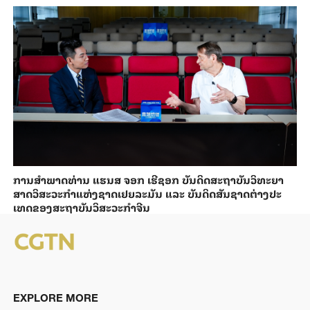
ການ​ສຳ​ພາດ​ທ່ານ ແຮນ​ສ ຈອກ ເຮີ​ຊອກ ​ບັນ​ດິດ​ສະ​ຖາ​ບັນວິ​ທະ​ຍາ​
ສາດວິ​ສະ​ວະ​ກຳ​ແຫ່ງ​ຊາດ​ເຢຍ​ລະ​ມັນ ແລະ ບັນ​ດິດ​ສັນ​ຊາດ​ຕ່າງ​ປະ​
ເທດ​ຂອງສະ​ຖາ​ບັນ​ວິ​ສະ​ວະ​ກຳ​ຈີນ
EXPLORE MORE