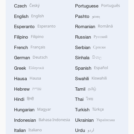
Český
Português
Czech
Portuguese
English
پښتو
English
Pashto
Esperanto
Română
Esperanto
Romanian
Filipino
Русский
Filipino
Russian
Français
Српски
French
Serbian
Deutsch
සිංහල
German
Sinhala
Ελληνικά
Español
Greek
Spanish
Hausa
Kiswahili
Hausa
Swahili
עברית
தமிழ்
Hebrew
Tamil
हिन्दी
ไทย
Hindi
Thai
Magyar
Türkçe
Hungarian
Turkish
Bahasa Indonesia
Українська
Indonesian
Ukrainian
Italiano
اردو
Italian
Urdu