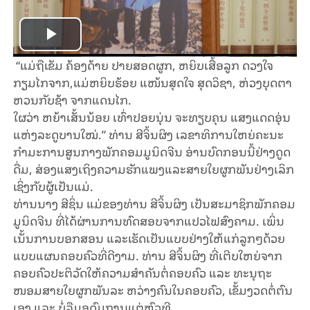
Play
“ແມ່ຖືເຂັມ ຄ້ອງດ້າຍ ປາຍສອດຜູກ, ຫຍິບເສື້ອລູກ ດວງໃຈ
Video
ກຽມໄກຈາກ,ແມ່ຫຍິບຮ້ອຍ ແໜ້ນສຸດໃຈ ສຸດວິຊາ, ຫ່ວງບຸດຕາ
ຫວນກັບຊ້າ ຈາກແດນໄກ.
ໃຜວ່າ ຫຍ້າເສັ້ນນ້ອຍ ເທົ່າປອຍນຸ່ນ ຈະທຽບຄຸນ ແສງແດດອຸ່ນ
ແຫ່ງລະດູບານໃໝ່.” ທ່ານ ສີ​ຈິ້ນ​ຜິງ ເລ​ຂາ​ທິ​ການ​ໃຫຍ່​ຄະ​ນະ​
ກຳ​ມະ​ການ​ສູນ​ກາງ​ພັກ​ຄອມ​ມູ​ນິດ​ຈີນ​ ອ່ານ​​ບົດ​ກອນ​ນີ້​ຢ່າງ​ດູດ​
ດື່ມ, ສ່ອງ​ແສງ​ເຖິງ​ຄວາມ​ຮັກ​ແພງແລະ​​ສາຍ​ໃຍຜູກ​ພັນ​ຢ່າງ​ເລິກ​
ເຊິ່ງ​ກັບ​ຜູ້ເປັນແມ່.
ທ່ານ​ນາງ ສີ​ຊິ່ນ ແມ່​ຂອງ​ທ່ານ ສີ​ຈິ້ນ​ຜິງ ​ເປັນ​ສະ​ມາ​ຊິກ​ພັກ​ຄອມ​
ມູ​ນິດ​ຈີນ ​ທີ່​ໄດ້​ຜ່ານ​ການ​ທົດ​ສອບ​ຈາກ​ແປວ​ໄຟສົງ​ຄາມ. ​ເພິ່ນ
ເນັ້ນ​ການບອກສອນ ແລະເຮັດເປັນແບບຢ່າງໃຫ້ແກ່ລູກໆ​ດ້ວຍ​
ແບບ​ແຜນ​ຄອບ​ຄົວ​ທີ່​ດີ​ງາມ. ທ່ານ ສີ​ຈິ້ນ​ຜິງ ​ທີ່​ເຕີບ​ໃຫຍ່​ຈາກ​
ຄອບ​ຄົວ​ປະ​ຕິ​ວັດ​ໃຫ້​ຄວາມ​ສຳ​ຄັນ​ຕໍ່​ຄອບ​ຄົວ ແລະ ທະ​ນຸ​ຖະ​
ໜອມສາຍ​ໃຍຜູກພັນລະ ຫວ່າງຄົນໃນຄອບຄົວ, ​ເຂັ້ມ​ງວດ​ຕໍ່​ຕົນ​
ເອງ ແລະ ບໍ່​ລືມ​ອຸ​ດົມ​ການ​ແຕ່​ຫົວ​ທີ.