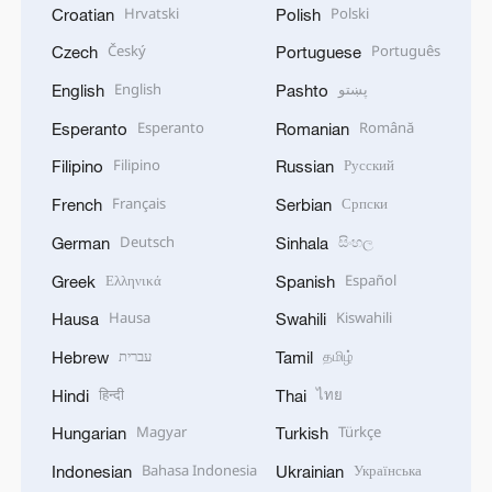
Hrvatski
Polski
Croatian
Polish
Český
Português
Czech
Portuguese
English
پښتو
English
Pashto
Esperanto
Română
Esperanto
Romanian
Filipino
Русский
Filipino
Russian
Français
Српски
French
Serbian
Deutsch
සිංහල
German
Sinhala
Ελληνικά
Español
Greek
Spanish
Hausa
Kiswahili
Hausa
Swahili
עברית
தமிழ்
Hebrew
Tamil
हिन्दी
ไทย
Hindi
Thai
Magyar
Türkçe
Hungarian
Turkish
Bahasa Indonesia
Українська
Indonesian
Ukrainian