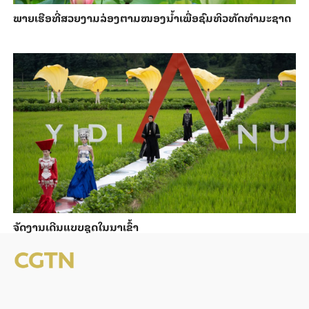
ພາຍ​ເຮືອທີ່​ສວຍ​ງາມ​ລ່ອງ​ຕາມ​​ໜອງນ້ຳ​​ເພື່ອ​ຊົມ​ທິວ​ທັດ​ທຳ​ມະ​ຊາດ
ຈັດງານເດີນແບບຊຸດໃນນາເຂົ້າ