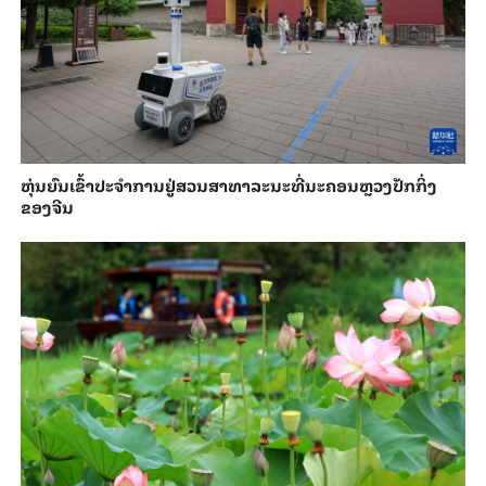
​ຫຸ່ນ​ຍົນ​ເຂົ້າ​ປະ​ຈຳ​ການ​ຢູ່​ສວນ​ສາ​ທາ​ລະ​ນະ​ທີ່​ນະ​ຄອນຫຼວງ​ປັກ​ກິ່ງ​
ຂອງ​ຈີນ