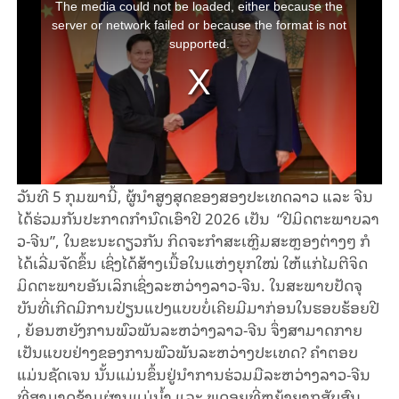
a
The media could not be loaded, either because the
modal
window.
server or network failed or because the format is not
supported.
ວັນ​ທີ 5 ກຸມ​ພາ​ນີ້, ຜູ້​ນຳ​ສູງ​ສຸດ​ຂອງ​ສອງ​ປະ​ເທດລາວ ແລະ ຈີນ ​
ໄດ້​ຮ່ວມ​ກັນ​ປະ​ກາດ​ກຳ​ນົດ​ເອົາ​ປີ 2026 ເປັນ “​ປີມິດ​ຕະ​ພາບ​ລາ​
ວ-ຈີນ”​, ໃນ​ຂະ​ນະ​ດຽວ​ກັນ ກິດ​ຈະ​ກຳ​ສະ​ເຫຼີມ​ສະຫຼອງ​ຕ່າງໆ ​ກໍ​
ໄດ້​ເລີ່ມຈັດຂຶ້ນ​ ເຊິ່ງ​ໄດ້​ສ້າ​ງ​ເນື້ອ​ໃນ​ແຫ່ງ​ຍຸ​ກ​ໃໝ່ ​ໃຫ້​ແກ່​ໄມ​ຕີ​ຈິດ​
ມິດ​ຕະ​ພາບ​ອັນ​ເລິກ​ເຊິ່ງ​ລະ​ຫວ່າງ​ລາວ-ຈີນ. ໃນ​ສະພາບປັດ​ຈຸ​
ບັນ​ທີ່​ເກີດ​ມີ​ການ​ປ່ຽນ​ແປງແບບ​ບໍ່​ເຄີຍ​ມີ​ມາ​ກ່ອນໃນ​ຮອບ​ຮ້ອຍ​ປີ​
, ຍ້ອນ​ຫຍັງ​ການ​ພົວ​ພັນລະຫວ່າງ​ລາວ-ຈີນ​ ຈຶ່ງ​ສາ​ມາດ​ກາຍ​
ເປັນ​ແບບ​ຢ່າງຂອງ​ການ​ພົວ​ພັນ​ລະ​ຫວ່າງ​ປະ​ເທດ​? ຄຳ​ຕອບ
ແມ່ນຊັດເຈນ ນັ້ນແມ່ນ​ຂຶ້ນ​ຢູ່​ນຳ​ການ​ຮ່ວມ​ມື​ລະ​ຫວ່າງ​ລາວ-ຈີນ ​
ທີ່ສາມາດ​ຂ້າມ​ຜ່ານ​ແມ່​ນ້ຳ ແລະ ພູ​ດອຍທີ່ຫຍຸ້ງຍາກສັບສົນ.