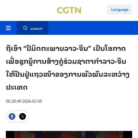
Language
search
ຖືເອົາ “ປີມິດຕະພາບລາວ-ຈີນ” ເປັນໂອກາດ
ເພື່ອຊຸກຍູ້ການສ້າງຄູ່ຮ່ວມຊາຕາກຳລາວ-ຈີນ
ໃຫ້ຢືນຢູ່ແຖວໜ້າຂອງການພົວພັນລະຫວ່າງ
ປະເທດ
06:20:49 2026-02-09
This
is