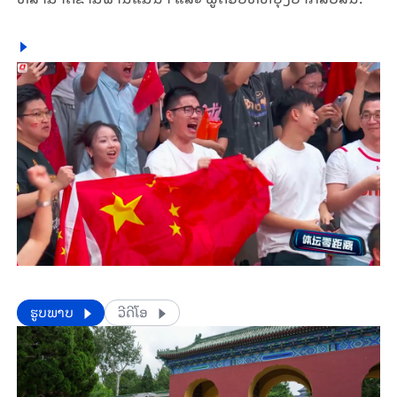
​​ຮູບພາບ
ວີດີໂອ