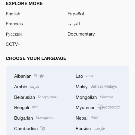
EXPLORE MORE
English
Español
Français
العربية
Русский
Documentary
CCTV+
CHOOSE YOUR LANGUAGE
Shqip
ລາວ
Albanian
Lao
العربية
Bahasa Melayu
Arabic
Malay
Беларуская
Монгол
Belarusian
Mongolian
বাংলা
မြန်မာဘာသာ
Bengali
Myanmar
Български
नेपाली
Bulgarian
Nepali
ខ្មែរ
فارسی
Cambodian
Persian