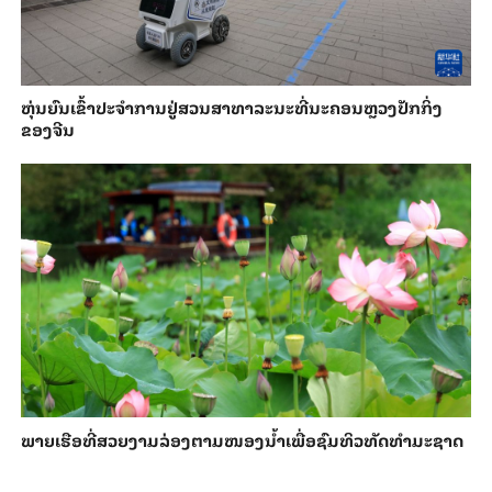
​ຫຸ່ນ​ຍົນ​ເຂົ້າ​ປະ​ຈຳ​ການ​ຢູ່​ສວນ​ສາ​ທາ​ລະ​ນະ​ທີ່​ນະ​ຄອນຫຼວງ​ປັກ​ກິ່ງ​
ຂອງ​ຈີນ
ພາຍ​ເຮືອທີ່​ສວຍ​ງາມ​ລ່ອງ​ຕາມ​​ໜອງນ້ຳ​​ເພື່ອ​ຊົມ​ທິວ​ທັດ​ທຳ​ມະ​ຊາດ