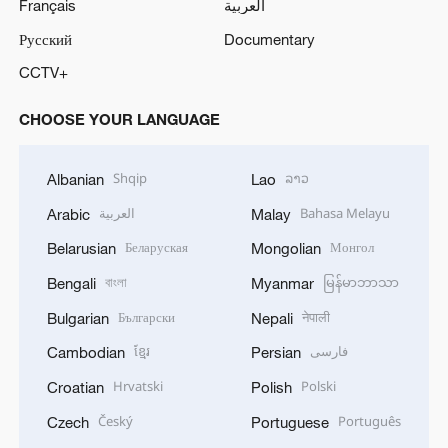
Français
العربية
Русский
Documentary
CCTV+
CHOOSE YOUR LANGUAGE
Shqip
ລາວ
Albanian
Lao
العربية
Bahasa Melayu
Arabic
Malay
Беларуская
Монгол
Belarusian
Mongolian
বাংলা
မြန်မာဘာသာ
Bengali
Myanmar
Български
नेपाली
Bulgarian
Nepali
ខ្មែរ
فارسی
Cambodian
Persian
Hrvatski
Polski
Croatian
Polish
Český
Português
Czech
Portuguese