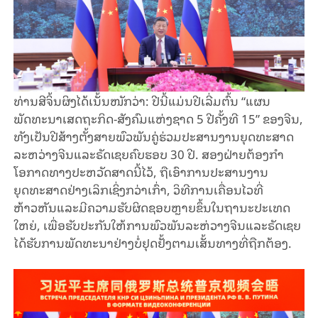
ທ່ານສີຈິ້ນຜິງໄດ້ເນັ້ນໜັກວ່າ: ປີນີ້ແມ່ນປີເລີ່ມຕົ້ນ “ແຜນ
ພັດທະນາເສດຖະກິດ-ສັງຄົມແຫ່ງຊາດ 5 ປີຄັ້ງທີ 15” ຂອງຈີນ,
ທັງເປັນປີສ້າງຕັ້ງສາຍພົວພັນຄູ່ຮ່ວມປະສານງານຍຸດທະສາດ
ລະຫວ່າງຈີນແລະຣັດເຊຍຄົບຮອບ 30 ປີ. ສອງຝ່າຍຕ້ອງກຳ
ໂອກາດທາງປະຫວັດສາດນີ້ໄວ້, ຖືເອົາການປະສານງານ
ຍຸດທະສາດຢ່າງເລິກເຊິ່ງກວ່າເກົ່າ, ວິທີການເຄື່ອນໄວທີ່
ຫ້າວຫັນແລະມີຄວາມຮັບຜິດຊອບຫຼາຍຂຶ້ນໃນຖານະປະເທດ
ໃຫຍ່, ເພື່ອຮັບປະກັນໃຫ້ການພົວພັນລະຫ່ວາງຈີນແລະຣັດເຊຍ
ໄດ້ຮັບການພັດທະນາຢ່າງບໍ່ຢຸດຢັ້ງຕາມເສັ້ນທາງທີ່ຖືກຕ້ອງ.