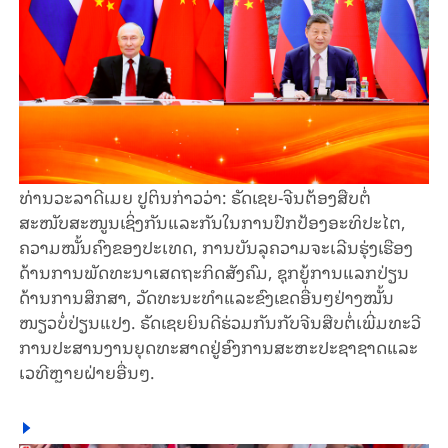
ທ່ານວະລາດີເມຍ ປູຕິນກ່າວວ່າ: ຣັດເຊຍ-ຈີນຕ້ອງສືບຕໍ່
ສະໜັບສະໜູນເຊິ່ງກັນແລະກັນໃນການປົກປ້ອງອະທິປະໄຕ,
ຄວາມໝັ້ນຄົງຂອງປະເທດ, ການບັນລຸຄວາມຈະເລີນຮຸ່ງເຮືອງ
ດ້ານການພັດທະນາເສດຖະກິດສັງຄົມ, ຊຸກຍູ້ການແລກປ່ຽນ
ດ້ານການສຶກສາ, ວັດທະນະທຳແລະຂົງເຂດອື່ນໆຢ່າງໝັ້ນ
ໜຽວບໍ່ປ່ຽນແປງ. ຣັດເຊຍຍິນດີຮ່ວມກັນກັບຈີນສືບຕໍ່ເພີ່ມທະວີ
ການປະສານງານຍຸດທະສາດຢູ່ອົງການສະຫະປະຊາຊາດແລະ
ເວທີຫຼາຍຝ່າຍອື່ນໆ.