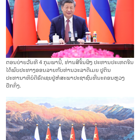
ຕອນບ່າຍວັນທີ 4 ກຸມພານີ້, ທ່ານສີຈິ້ນຜິງ ປະທານປະເທດຈີນ
ໄດ້ພົບປະທາງອອນລາຍກັບທ່ານວະລາດີເມຍ ປູຕິນ
ປະທານາທິບໍດີຣັດເຊຍຢູ່ຫໍສະພາປະຊາຊົນທີ່ນະຄອນຫຼວງ
ປັກກິ່ງ.