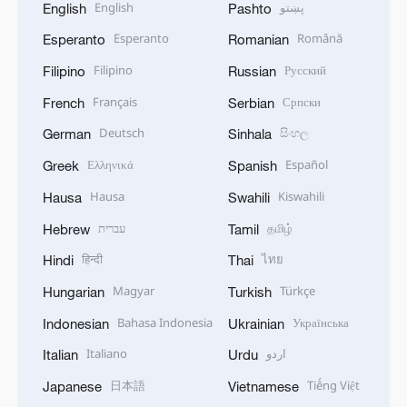
English
پښتو
English
Pashto
Esperanto
Română
Esperanto
Romanian
Filipino
Русский
Filipino
Russian
Français
Српски
French
Serbian
Deutsch
සිංහල
German
Sinhala
Ελληνικά
Español
Greek
Spanish
Hausa
Kiswahili
Hausa
Swahili
עברית
தமிழ்
Hebrew
Tamil
हिन्दी
ไทย
Hindi
Thai
Magyar
Türkçe
Hungarian
Turkish
Bahasa Indonesia
Українська
Indonesian
Ukrainian
Italiano
اردو
Italian
Urdu
日本語
Tiếng Việt
Japanese
Vietnamese