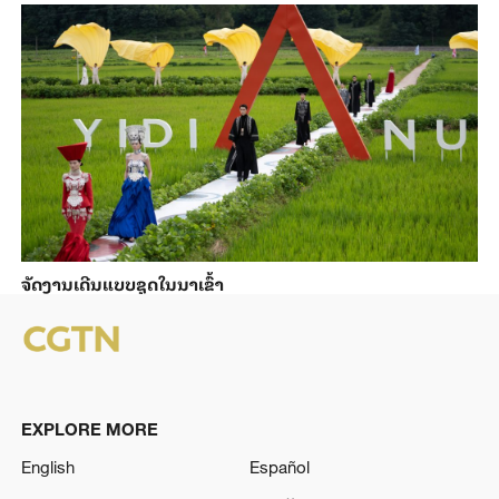
ຈັດງານເດີນແບບຊຸດໃນນາເຂົ້າ
EXPLORE MORE
English
Español