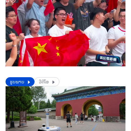
​​ຮູບພາບ
ວີດີໂອ