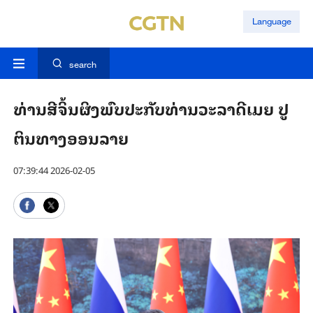
Language
search
ທ່ານສີຈິ້ນຜິງພົບປະກັບທ່ານວະລາດີເມຍ ປູ
ຕິນທາງອອນລາຍ
07:39:44 2026-02-05