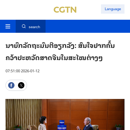
Language
search
ນາ​ຍົກ​ລັດ​ຖະ​ມົນ​ຕີອຽກ​ລັງ: ສົນ​ໃຈ​ຢາກ​ຄົ້ນ​
ຄວ້າ​ປະ​ຫວັດ​ສາດ​​ຈີນ​ໃນ​ສະ​ໄໝ​ຕ່າງໆ
07:51:00 2026-01-12