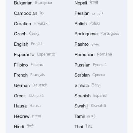
Български
नेपाली
Bulgarian
Nepali
ខ្មែរ
فارسی
Cambodian
Persian
Hrvatski
Polski
Croatian
Polish
Český
Português
Czech
Portuguese
English
پښتو
English
Pashto
Esperanto
Română
Esperanto
Romanian
Filipino
Русский
Filipino
Russian
Français
Српски
French
Serbian
Deutsch
සිංහල
German
Sinhala
Ελληνικά
Español
Greek
Spanish
Hausa
Kiswahili
Hausa
Swahili
עברית
தமிழ்
Hebrew
Tamil
हिन्दी
ไทย
Hindi
Thai