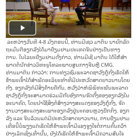
Play
ລະ​ຫວ່າງວັນ​ທີ 4-8 ມັງ​ກອນ​ນີ້, ທ່ານ​ມີເຊວ ມາ​ຕິນ ນາ​ຍົກ​ລັດ​
Video
ຖະ​ມົນ​ຕີ​ອຽກ​ລັງ​ໄດ້​ມາ​ຢ້ຽມ​ຢາມ​ປະ​ເທດ​ຈີນ​ຢ່າງ​ເປັນ​ທາງ​
ການ. ໃນ​ໄລ​ຍະ​ຢ້ຽມ​ຢາມ​ດັ່ງ​ກ່າວ, ທ່ານ​ມີ​ເຊີ ມາ​ຕິນ ໄດ້​ໃຫ້​ສຳ​
ພາດ​ຕໍ່​ນັກ​ຂ່າວວິ​ທະ​ຍຸ​ໂທ​ລະ​ພາບ​ສູນ​ກາງ​ຈີນ​ຫຼື CMG.
ທ່ານ​ມາ​ຕິນ ກ່າວ​ວ່າ: ການ​ທ່ຽວ​ຊົມ​ພະ​ລາດ​ຊາ​ວັງ​ກູ້​ກົ່ງ​ເຮັດ​ໃຫ້​
ຂ້າ​ພະ​ເຈົ້າ​​ໄດ້ສຳ​ພັດ​ອະ​ລິ​ຍະ​ທຳ​ທີ່​ມີ​ປະ​ຫວັດ​ສາດ​ຍາວ​ນານ​ໂດຍ​
ກົງ. ອຽກ​ລັງ​ກໍ​ມີ​ສິ່ງ​ຄ້າຍ​ຄື​ກັນ, ຫວັງ​ວ່າ​ຫໍ​ພິ​ພິ​ທະ​ພັນ​ພະ​ລາດ​
ຊາ​ວັງ​ກູ້​ກົ່ງ​​ຈະສາ​ມາດ​ຮ່ວມ​ມື​ກັບ​ອົງ​ການ​ຈັດ​ຕັ້ງ​ຂອງ​ອຽກ​ລັງ​ໃນ​
ອະ​ນາ​ຄົດ, ໂດຍ​ນຳ​ໃຊ້​ສິ່ງ​ກໍ່​ສ້າງວາງ​ສະ​ແດງ​ຂອງວັງ​ກູ້​ກົ່ງ, ຈັດ​
ງານ​ວາງ​ສະ​ແດງ​ສະ​ເພາະ​ອຽກ​ລັງ​ຢູ່​ນະ​ຄອນ​ຫຼວງ​ປັກ​ກິ່ງ. ອຽກ​
ລັງ ແລະ ຈີນ​ລ້ວນ​ແຕ່​ມີ​ປະ​ຫວັດ​ສາດ​ຍາວ​ນານ, ການ​ຢ້ຽມ​ຢາມ​
ເທື່ອ​ນີ້​ບໍ່​ພຽງ​ແຕ່​ເຮັດ​ໃຫ້​ຂ້າ​ພະ​ເຈົ້າ​ມີ​ແຮງ​​ຈູງ​ໃຈ​ຕໍ່ການ​ຄົ້ນ​ຄວ້າ​
ຢ່າງ​ເລິກ​ເຊິ່ງ​ເທົ່າ​ນັ້ນ, ຍັງ​ໄດ້​ເຮັດ​ໃຫ້​ຂ້າ​ພະ​ເຈົ້າ​ມີ​ຄວາມ​ສົນ​ໃຈ​