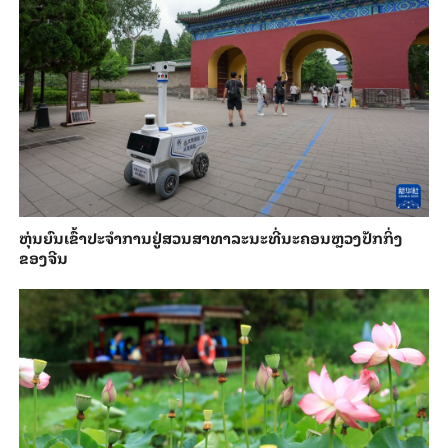
​ຫຸ່ນ​ຍົນ​ເຂົ້າ​ປະ​ຈຳ​ການ​ຢູ່​ສວນ​ສາ​ທາ​ລະ​ນະ​ທີ່​ນະ​ຄອນຫຼວງ​ປັກ​ກິ່ງ​
ຂອງ​ຈີນ