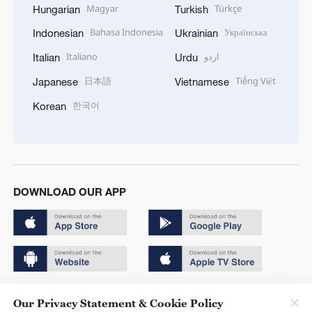
Magyar
Türkçe
Hungarian
Turkish
Bahasa Indonesia
Українська
Indonesian
Ukrainian
Italiano
اردو
Italian
Urdu
日本語
Tiếng Việt
Japanese
Vietnamese
한국어
Korean
DOWNLOAD OUR APP
Copyright © 2024 CGTN.
Our Privacy Statement & Cookie Policy