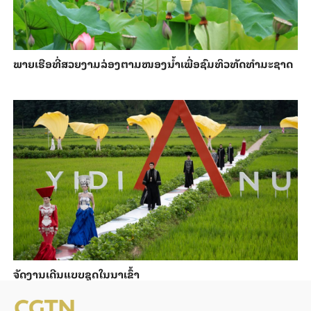
ພາຍ​ເຮືອທີ່​ສວຍ​ງາມ​ລ່ອງ​ຕາມ​​ໜອງນ້ຳ​​ເພື່ອ​ຊົມ​ທິວ​ທັດ​ທຳ​ມະ​ຊາດ
ຈັດງານເດີນແບບຊຸດໃນນາເຂົ້າ