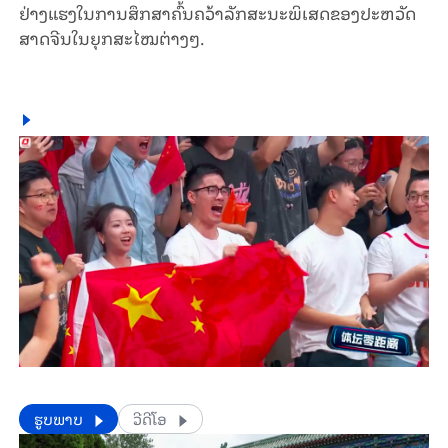
ຢ່າງ​ແຮງ​ໃນ​ການ​ສຶກ​ສາຄົ້ນ​ຄວ້າ​ລັກ​ສະ​ນະ​ພິ​ເສດ​ຂອງ​ປະ​ຫວັດ​
ສາດ​ຈີນ​ໃນ​ຍຸກ​ສະ​ໄໝ​ຕ່າງໆ.
​​ຮູບພາບ
ວີດີໂອ