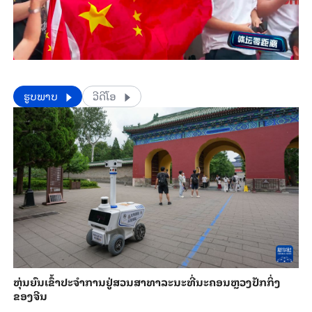
​​ຮູບພາບ
ວີດີໂອ
​ຫຸ່ນ​ຍົນ​ເຂົ້າ​ປະ​ຈຳ​ການ​ຢູ່​ສວນ​ສາ​ທາ​ລະ​ນະ​ທີ່​ນະ​ຄອນຫຼວງ​ປັກ​ກິ່ງ​
ຂອງ​ຈີນ