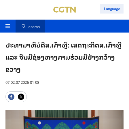
Language
search
ປະ​ທາ​ນາ​ທິ​ບໍ​ດີ​ສ.ເກົາ​ຫຼີ: ເສດ​ຖະ​ກິດ​ສ.ເກົາ​ຫຼີ
ແລະ ຈີນ​ມີ​ຊ່ອງ​ທາງ​ການ​ຮ່ວມ​ມື​ຢ່າງກວ້າງ​
ຂວາງ
07:02:07 2026-01-08