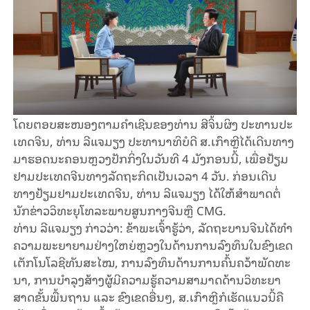
ໂດຍ​ຕອບ​ສະ​ໜອງ​ຕາມ​ຄຳ​ເຊີນ​ຂອງ​ທ່​ານ ສີ​ຈິ້ນ​ຜິງ ປະ​ທານ​ປະ​
ເທດ​ຈີນ, ທ່ານ ລີ​ແຈ​ມຽງ ປະ​ທາ​ນາ​ທິ​ບໍ​ດີ ສ.ເກົາ​ຫຼີ​​ໄດ້​​ເດີນ​ທາງ​
ມາ​ຮອດ​ນະ​ຄອນ​ຫຼວງ​ປັກ​ກິ່ງ​ໃນ​ວັນ​ທີ 4 ມັງ​ກອນ​ນີ້, ເພື່ອ​ຢ້ຽມ​
ຢາມ​ປະ​ເທດ​ຈີນ​ທາງ​ລັດ​ຖະ​ກິດ​ເປັນເວ​ລາ 4 ວັນ. ກ່ອນ​ເດີນ​
ທາງ​ຢ້ຽມ​ຢາມ​ປະ​ເທດ​ຈີນ, ທ່ານ ລີ​ແຈ​ມຽງ ໄດ້​ໃຫ້​ສຳ​ພາດ​ຕໍ່​
ນັກ​ຂ່າວ​ວິ​ທະ​ຍຸ​ໂທ​ລະ​ພາບ​ສູນ​ກາງ​ຈີນ​ຫຼື CMG.
ທ່ານ ​ລີ​ແຈ​ມຽງ ກ່າວ​ວ່າ: ຂ້າ​ພະ​ເຈົ້າ​ຮູ້​ວ່າ, ລັດ​ຖະ​ບານ​ຈີນ​ໄດ້​ທຳ​
ຄວາມ​ພະ​ຍາ​ຍາມ​ຢ່າງ​ໃຫຍ່​ຫຼວງ​ໃນ​ດ້ານ​ການ​ລົງ​ທຶນ​ໃນ​ຂົງ​ເຂດ​
ເຕັກ​ໂນ​ໂລ​ຊີ​ທັນ​ສະ​ໄໝ, ການ​ລົງ​ທຶນ​ດ້ານ​ການ​ຄົ້ນ​ຄວ້າ​ພັດ​ທະ​
ນາ, ການ​ບຳ​ລຸງ​ສ້າງ​ຜູ້​ມີ​ຄວາມ​ຮູ້​ຄວາມ​ສາ​ມາດ​ດ້ານ​ວິ​ທະ​ຍ​າ​
ສາດ​ຂັ້ນ​ພື້ນ​ຖານ ແລະ ຂົງ​ເຂດ​ອື່ນໆ, ສ.ເກົາ​ຫຼີ​ກໍ​ເຮັດ​ແນວ​ນີ້​ຄື​