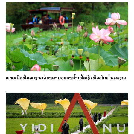
ພາຍ​ເຮືອທີ່​ສວຍ​ງາມ​ລ່ອງ​ຕາມ​​ໜອງນ້ຳ​​ເພື່ອ​ຊົມ​ທິວ​ທັດ​ທຳ​ມະ​ຊາດ