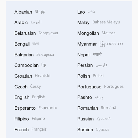
Shqip
ລາວ
Albanian
Lao
العربية
Bahasa Melayu
Arabic
Malay
Беларуская
Монгол
Belarusian
Mongolian
বাংলা
မြန်မာဘာသာ
Bengali
Myanmar
Български
नेपाली
Bulgarian
Nepali
ខ្មែរ
فارسی
Cambodian
Persian
Hrvatski
Polski
Croatian
Polish
Český
Português
Czech
Portuguese
English
پښتو
English
Pashto
Esperanto
Română
Esperanto
Romanian
Filipino
Русский
Filipino
Russian
Français
Српски
French
Serbian