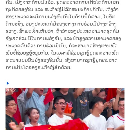
ກັນ. ເບິ່ງ​ຈາກ​ດ້າ​ນ​ນີ້​ແລ້ວ, ຍຸດ​ທະ​ສາດ​ການ​ເຕີບ​ໂຕ​​ດ້ານເສດ​
ຖະ​ກິດ​ຂອງ​ຈີນ ແລະ ສ.ເກົາ​ຫຼີ​ມີ​ລັກ​ສະ​ນະ​ຄ້າຍ​ຄື​ກັນ, ເຖິງວ່າ​
ສອງ​ປະ​ເທດ​ຈະ​​ມີ​ການແຂ່ງ​ຂັນ​ກັນ​ໃນ​ດ້ານ​ນີ້​ກໍ​ຕາມ, ໃນ​ອີກ​
ດ້ານ​ໜຶ່ງ, ສອງ​ປະ​ເທດ​ກໍ​ມີ​ຊອງ​​ທາງ​ການ​ຮ່ວມ​ມື​ຢ່າງກວ້າງ​
ຂວາງ. ຂ້າ​ພະ​ເຈົ້າ​ເຫັນ​ວ່າ, ຖ້າ​ວ່າ​ສອງ​ປະ​ເທດ​ສາ​ມາດ​ຂຸດ​ຄົ້ນ​
ຂົງ​ເຂດ​ຮ່ວມ​ມື​ໃນ​ການ​ແຂ່ງ​ຂັນ, ແລະ​ຍົກ​ສູງ​ຄວາມ​ສາ​ມາດ​ຂອງ​
ປະ​ເທດ​ຕົນ​ດ້ວຍ​ການ​ຮ່ວມ​ມື​ກັນ, ກໍ​ຈະ​ສາ​ມາດ​ສ້າງ​ການ​ພົວ​
ພັນ​ທີ່​ຊ່ວຍ​ຊູ​ຍູ້​ໜູນ​ກັນ, ​ໃນ​ເວ​ລາ​ທີ່ຊ່ວຍ​ຊຸກ​ຍູ້​ຍຸດ​ທະ​ສາດ​ພັດ​
ທະ​ນາ​ແບບ​ຍືນ​ຍົງ​ຂອງ​ຈີນ​ນັ້ນ, ​ຍັງ​ສາ​ມາດຊຸກ​ຍູ້​ຍຸດ​ທ​ະ​ສາດ
ການ​ເຕີບ​ໂຕ​ຂອງ​ສ.ເກົາ​ຫຼີ​ອີກ​ດ້ວຍ.