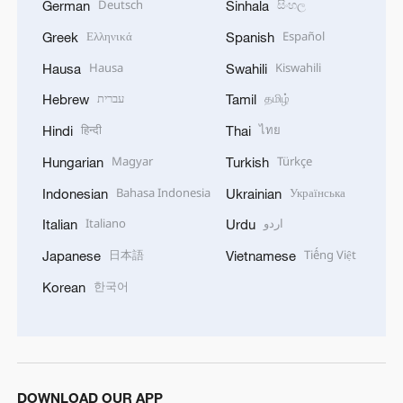
Deutsch
සිංහල
German
Sinhala
Ελληνικά
Español
Greek
Spanish
Hausa
Kiswahili
Hausa
Swahili
עברית
தமிழ்
Hebrew
Tamil
हिन्दी
ไทย
Hindi
Thai
Magyar
Türkçe
Hungarian
Turkish
Bahasa Indonesia
Українська
Indonesian
Ukrainian
Italiano
اردو
Italian
Urdu
日本語
Tiếng Việt
Japanese
Vietnamese
한국어
Korean
DOWNLOAD OUR APP