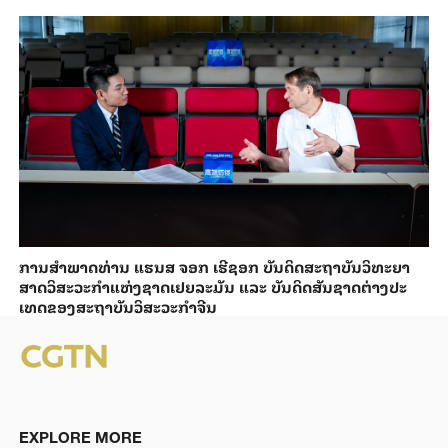
ການ​ສຳ​ພາດ​ທ່ານ ແຮນ​ສ ຈອກ ເຮີ​ຊອກ ​ບັນ​ດິດ​ສະ​ຖາ​ບັນວິ​ທະ​ຍາ​
ສາດວິ​ສະ​ວະ​ກຳ​ແຫ່ງ​ຊາດ​ເຢຍ​ລະ​ມັນ ແລະ ບັນ​ດິດ​ສັນ​ຊາດ​ຕ່າງ​ປະ​
ເທດ​ຂອງສະ​ຖາ​ບັນ​ວິ​ສະ​ວະ​ກຳ​ຈີນ
EXPLORE MORE