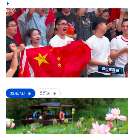
​​ຮູບພາບ
ວີດີໂອ