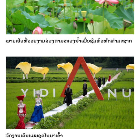
ພາຍ​ເຮືອທີ່​ສວຍ​ງາມ​ລ່ອງ​ຕາມ​​ໜອງນ້ຳ​​ເພື່ອ​ຊົມ​ທິວ​ທັດ​ທຳ​ມະ​ຊາດ
ຈັດງານເດີນແບບຊຸດໃນນາເຂົ້າ