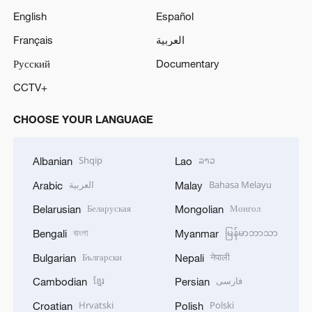
English
Español
Français
العربية
Русский
Documentary
CCTV+
CHOOSE YOUR LANGUAGE
Shqip
ລາວ
Albanian
Lao
العربية
Bahasa Melayu
Arabic
Malay
Беларуская
Монгол
Belarusian
Mongolian
বাংলা
မြန်မာဘာသာ
Bengali
Myanmar
Български
नेपाली
Bulgarian
Nepali
ខ្មែរ
فارسی
Cambodian
Persian
Hrvatski
Polski
Croatian
Polish