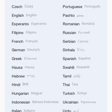
Český
Português
Czech
Portuguese
English
پښتو
English
Pashto
Esperanto
Română
Esperanto
Romanian
Filipino
Русский
Filipino
Russian
Français
Српски
French
Serbian
Deutsch
සිංහල
German
Sinhala
Ελληνικά
Español
Greek
Spanish
Hausa
Kiswahili
Hausa
Swahili
עברית
தமிழ்
Hebrew
Tamil
हिन्दी
ไทย
Hindi
Thai
Magyar
Türkçe
Hungarian
Turkish
Bahasa Indonesia
Українська
Indonesian
Ukrainian
Italiano
اردو
Italian
Urdu