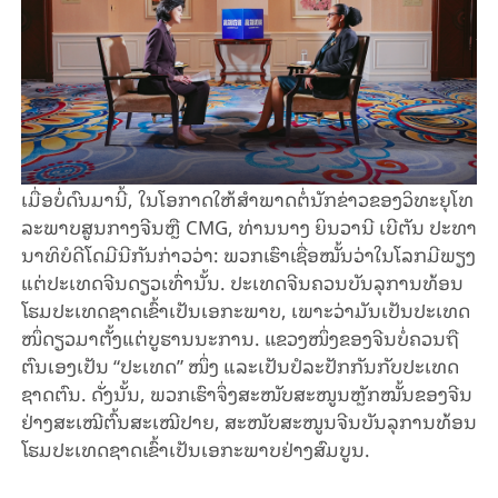
ເມື່ອ​ບໍ່​ດົນ​ມາ​ນີ້, ໃນ​ໂອ​ກາດ​ໃຫ້​ສຳ​ພາດ​ຕໍ່​ນັກ​ຂ່າວ​ຂອງວິ​ທະ​ຍຸ​ໂທ​
ລະ​ພາບ​ສູນ​ກາງ​ຈີນ​ຫຼື CMG, ທ່ານ​ນາງ ຍິນ​ວາ​ນີ ເບີ​ຕັນ ປະ​ທາ​
ນາ​ທິ​ບໍ​ດີ​ໂດ​ມີ​ນີ​ກັນ​ກ່າວ​ວ່າ: ພວກ​ເຮົາ​ເຊື່ອໝັ້ນ​ວ່າ​ໃນ​ໂລກ​ມີ​ພຽງ​
ແຕ່​ປະ​ເທດ​ຈີນ​ດຽວ​ເທົ່າ​ນັ້ນ. ປະ​ເທດ​ຈີນ​ຄວນບັນ​ລຸ​ການ​ທ້ອນ​
ໂຮມ​ປະ​ເທດ​ຊາດ​ເຂົ້າ​ເປັນ​ເອ​ກະ​ພາບ, ​ເພາະ​ວ່າ​ມັນ​ເປັນ​ປະ​ເທດ​​
ໜຶ່​ດຽວ​ມາ​ຕັ້ງ​ແຕ່​ບູ​ຮານ​​ນະ​ການ. ແຂວງ​ໜຶ່ງ​ຂອງ​ຈີນ​ບໍ່​ຄວນ​ຖື​
ຕົນ​ເອງ​ເປັນ “ປະ​ເທດ” ​ໜຶ່ງ ແລະ​ເປັນ​ປໍ​ລະ​ປັກ​ກັນ​ກັບ​ປະ​ເທດ​
ຊາດ​ຕົນ. ດັ່ງ​ນັ້ນ, ພວກ​ເຮົາ​ຈຶ່ງ​ສະ​ໜັບ​ສະ​ໜູນ​ຫຼັກ​ໝັ້ນ​ຂອງ​ຈີນ​
ຢ່າງ​ສະ​ເໝີ​ຕົ້ນ​ສະ​ເໝີ​ປາຍ, ສະ​ໜັບ​ສະ​ໜູນ​ຈີນ​ບັນ​ລຸ​​ການ​ທ້ອນ
ໂຮມ​ປະ​ເທດ​ຊາດ​ເຂົ້າ​ເປັນ​ເອ​ກະ​ພາບ​ຢ່າງ​ສົມ​ບູນ.