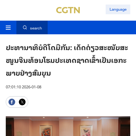
Language
search
ປະ​ທາ​ນາ​ທິ​ບໍ​ດີ​ໂດ​​ມີກັນ: ​ເດັດ​ດ່ຽວ​ສະ​ໜັບ​ສະ​
ໜູນ​ຈີນ​ທ້ອນ​ໂຮມ​​ປະ​ເທດ​ຊາດເຂົ້າ​ເປັນ​ເອ​ກະ​
ພາບ​​ຢ່າງ​​ສົມ​ບຸນ
07:01:10 2026-01-08