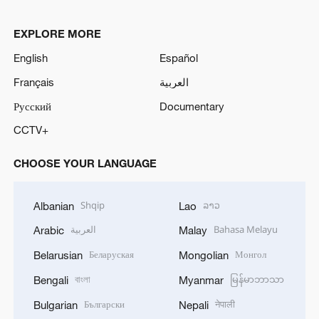
EXPLORE MORE
English
Español
Français
العربية
Русский
Documentary
CCTV+
CHOOSE YOUR LANGUAGE
Shqip
ລາວ
Albanian
Lao
العربية
Bahasa Melayu
Arabic
Malay
Беларуская
Монгол
Belarusian
Mongolian
বাংলা
မြန်မာဘာသာ
Bengali
Myanmar
Български
नेपाली
Bulgarian
Nepali