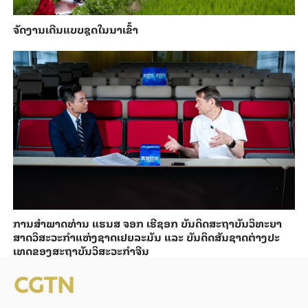
ຈັດງານເດີນແບບຊຸດໃນນາເຂົ້າ
ການ​ສຳ​ພາດ​ທ່ານ ແຮນ​ສ ຈອກ ເຮີ​ຊອກ ​ບັນ​ດິດ​ສະ​ຖາ​ບັນວິ​ທະ​ຍາ​
ສາດວິ​ສະ​ວະ​ກຳ​ແຫ່ງ​ຊາດ​ເຢຍ​ລະ​ມັນ ແລະ ບັນ​ດິດ​ສັນ​ຊາດ​ຕ່າງ​ປະ​
ເທດ​ຂອງສະ​ຖາ​ບັນ​ວິ​ສະ​ວະ​ກຳ​ຈີນ