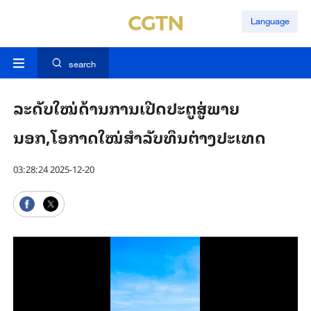
Language
search
ລະດັບໃໝ່ດ້ານການເປີດປະຕູສູ່ພາຍ
ນອກ,ໂອກາດໃໝ່ສຳລັບທຶນຕ່າງປະເທດ
03:28:24 2025-12-20