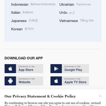
Bahasa Indonesia
Українська
Indonesian
Ukrainian
Italiano
اردو
Italian
Urdu
日本語
Tiếng Việt
Japanese
Vietnamese
한국어
Korean
DOWNLOAD OUR APP
Copyright © 2024 CGTN.
Our Privacy Statement & Cookie Policy
京ICP备20000184号
By continuing to browse our site you agree to our use of cookies, revised