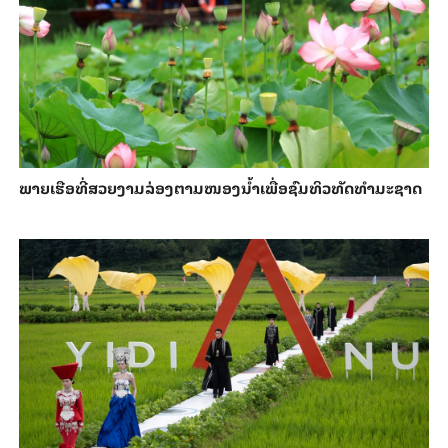
ພາຍ​ເຮືອທີ່​ສວຍ​ງາມ​ລ່ອງ​ຕາມ​​ໜອງນ້ຳ​​ເພື່ອ​ຊົມ​ທິວ​ທັດ​ທຳ​ມະ​ຊາດ