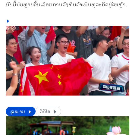
ນັບມື້ນັບຫຼາຍຂຶ້ນເລືອກການລົງທຶນດຳເນີນທຸລະກິດຢູ່ໄຫຫຼຳ.
​​ຮູບພາບ
ວີດີໂອ