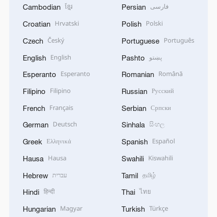
ខ្មែរ
فارسی
Cambodian
Persian
Hrvatski
Polski
Croatian
Polish
Český
Português
Czech
Portuguese
English
پښتو
English
Pashto
Esperanto
Română
Esperanto
Romanian
Filipino
Русский
Filipino
Russian
Français
Српски
French
Serbian
Deutsch
සිංහල
German
Sinhala
Ελληνικά
Español
Greek
Spanish
Hausa
Kiswahili
Hausa
Swahili
עברית
தமிழ்
Hebrew
Tamil
हिन्दी
ไทย
Hindi
Thai
Magyar
Türkçe
Hungarian
Turkish