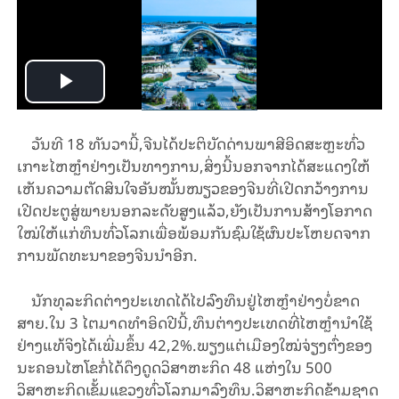
Play
Video
ວັນທີ 18 ທັນວານີ້,ຈີນໄດ້ປະຕິບັດດ່ານພາສີອິດສະຫຼະທົ່ວ
ເກາະໄຫຫຼຳຢ່າງເປັນທາງການ,ສິ່ງນີ້ນອກຈາກໄດ້ສະແດງໃຫ້
ເຫັນຄວາມຕັດສິນໃຈອັນໝັ້ນໜຽວຂອງຈີນທີ່ເປີດກວ້າງການ
ເປີດປະຕູສູ່ພາຍນອກລະດັບສູງແລ້ວ,ຍັງເປັນການສ້າງໂອກາດ
ໃໝ່ໃຫ້ແກ່ທຶນທົ່ວໂລກເພື່ອພ້ອມກັນຊົມໃຊ້ຜົນປະໂຫຍດຈາກ
ການພັດທະນາຂອງຈີນນຳອີກ.
ນັກທຸລະກິດຕ່າງປະເທດໄດ້ໄປລົງທຶນຢູ່ໄຫຫຼຳຢ່າງບໍ່ຂາດ
ສາຍ.ໃນ 3 ໄຕມາດທຳອິດປີນີ້,ທຶນຕ່າງປະເທດທີ່ໄຫຫຼຳນຳໃຊ້
ຢ່າງແທ້ຈິງໄດ້ເພີ່ມຂຶ້ນ 42,2%.ພຽງແຕ່ເມືອງໃໝ່ຈ່ຽງຕົ່ງຂອງ
ນະຄອນໄຫໂຂກໍ່ໄດ້ດຶງດູດວິສາຫະກິດ 48 ແຫ່ງໃນ 500
ວິສາຫະກິດເຂັ້ມແຂວງທົ່ວໂລກມາລົງທຶນ.ວິສາຫະກິດຂ້າມຊາດ