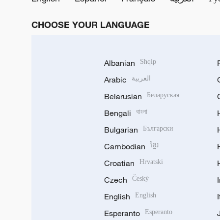
CHOOSE YOUR LANGUAGE
Albanian
Shqip
Arabic
العربية
Belarusian
Беларуская
Bengali
বাংলা
Bulgarian
Български
Cambodian
ខ្មែរ
Croatian
Hrvatski
Czech
Český
English
English
Esperanto
Esperanto