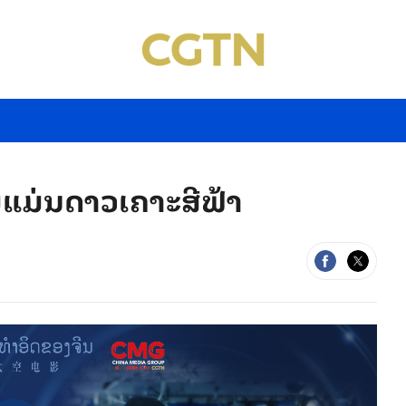
້ຽມແມ່ນດາວເຄາະສີຟ້າ