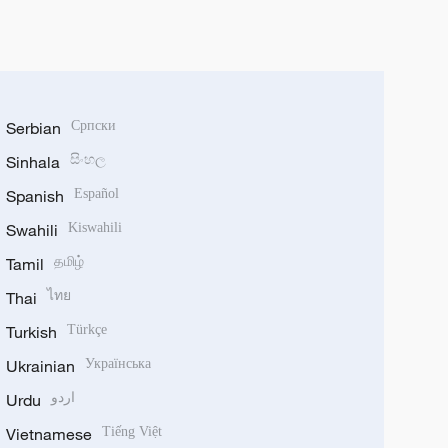
Serbian
Српски
Sinhala
සිංහල
Spanish
Español
Swahili
Kiswahili
Tamil
தமிழ்
Thai
ไทย
Turkish
Türkçe
Ukrainian
Українська
Urdu
اردو
Vietnamese
Tiếng Việt