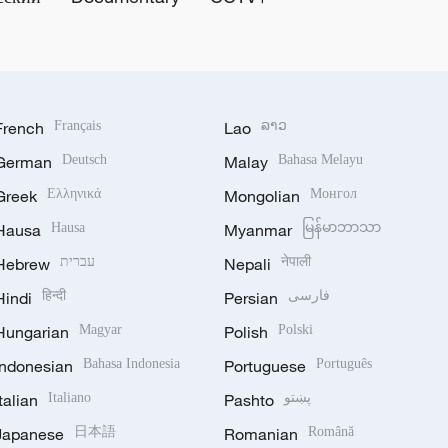
French
Français
Lao
ລາວ
German
Deutsch
Malay
Bahasa Melayu
Greek
Ελληνικά
Mongolian
Монгол
Hausa
Hausa
Myanmar
မြန်မာဘာသာ
Hebrew
עברית
Nepali
नेपाली
Hindi
हिन्दी
Persian
فارسی
Hungarian
Magyar
Polish
Polski
Indonesian
Bahasa Indonesia
Portuguese
Português
Italian
Italiano
Pashto
پښتو
Japanese
日本語
Romanian
Română