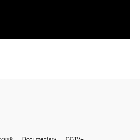
сский
Documentary
CCTV+