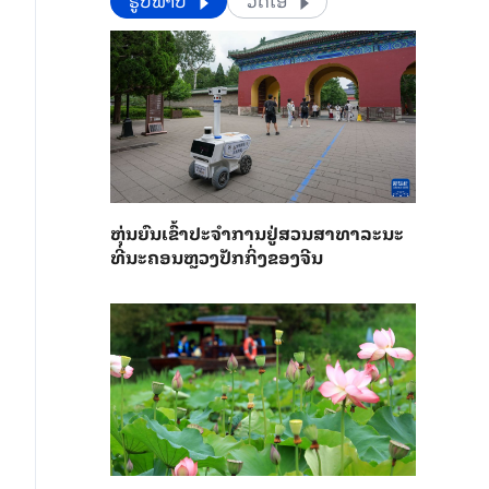
​​ຮູບພາບ
ວີດີໂອ
​ຫຸ່ນ​ຍົນ​ເຂົ້າ​ປະ​ຈຳ​ການ​ຢູ່​ສວນ​ສາ​ທາ​ລະ​ນະ​
ທີ່​ນະ​ຄອນຫຼວງ​ປັກ​ກິ່ງ​ຂອງ​ຈີນ