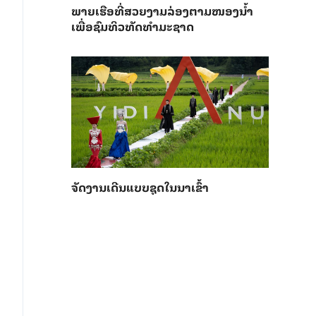
ພາຍ​ເຮືອທີ່​ສວຍ​ງາມ​ລ່ອງ​ຕາມ​​ໜອງນ້ຳ​​
ເພື່ອ​ຊົມ​ທິວ​ທັດ​ທຳ​ມະ​ຊາດ
ຈັດງານເດີນແບບຊຸດໃນນາເຂົ້າ