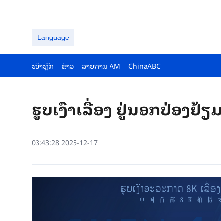
Language
ໜ້າຫຼັກ
ຂ່າວ
ລາຍ​ການ AM
ChinaABC
ຮູບ​ເງົາ​ເລື່ອງ ຢູ່ນອກປ່ອງຢ
03:43:28 2025-12-17