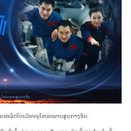
ະ​ລິດ​ໂດຍ​ວິ​ທະ​ຍຸ​ໂທ​ລະ​ພາບ​ສູນ​ກາ​ງ​ຈີນ.