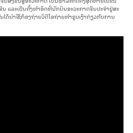
ນ​ສົ່ງຂຶ້ນ​ສູ່​ອະ​ວະ​ກາດ ເປັນ​ພາ​ລະ​ກິດ​ຄັ້ງສຸດທ້າຍໃນຂັ້ນ
ລະເປັນຄັ້ງທໍາອິດທີ່ນັກ​ບິນ​ອະວະກາດຈີນປະຈໍາຢູ່​ສະ​
ົນໄດ້ນຳໃຊ້ກ້ອງຖ່າຍວິດີໂອຖ່າຍທຳຮູບເງົາກ່ຽວກັບການ