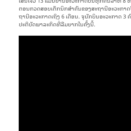
​ເສີນ​ໂຈ່ວ 13 ແມ່ນ​ຍານອ​ະວະກາດບັນ​ທຸກ​ຄົນ​ລຳທີ 8 ທີ່ຈີ
ຕອນ​ກວດ​ສອບເຕັກນິກສຳ​ຄັນຂອງສະຖານີອ​ະວະກາດຈີນ ແ
ຖາ​ນີອະວະກາດເຖິງ 6 ເດືອນ. ຈຸນັກບິນອະວະກາດ 3 ຄ
ປະຕິບັດພາລະກິດທີ່ລືມຍາກໃນຄັ້ງນີ້.