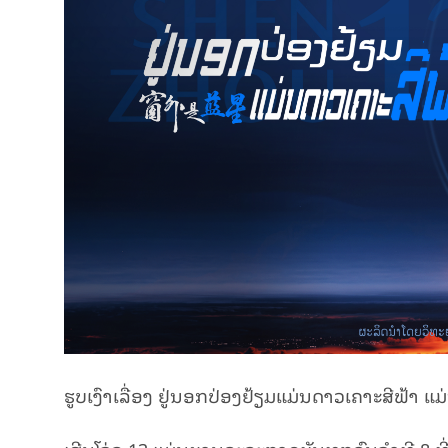
ຮູບ​ເງົາ​ເລື່ອງ ຢູ່ນອກປ່ອງຢ້ຽມແມ່ນດາວເຄາະສີຟ້າ ແມ່ນ​ຜ