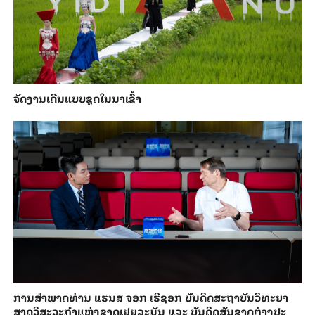
ຈັດງານເດີນແບບຊຸດໃນນາເຂົ້າ
ການ​ສຳ​ພາດ​ທ່ານ ແຮນ​ສ ຈອກ ເຮີ​ຊອກ ​ບັນ​ດິດ​ສະ​ຖາ​ບັນວິ​ທະ​ຍາ​
ສາດວິ​ສະ​ວະ​ກຳ​ແຫ່ງ​ຊາດ​ເຢຍ​ລະ​ມັນ ແລະ ບັນ​ດິດ​ສັນ​ຊາດ​ຕ່າງ​ປະ​