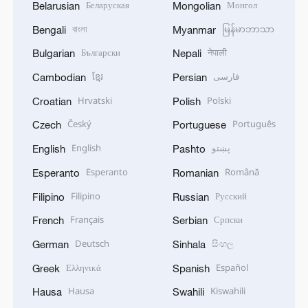
Беларуская
Монгол
Belarusian
Mongolian
বাংলা
မြန်မာဘာသာ
Bengali
Myanmar
Български
नेपाली
Bulgarian
Nepali
ខ្មែរ
فارسی
Cambodian
Persian
Hrvatski
Polski
Croatian
Polish
Český
Português
Czech
Portuguese
English
پښتو
English
Pashto
Esperanto
Română
Esperanto
Romanian
Filipino
Русский
Filipino
Russian
Français
Српски
French
Serbian
Deutsch
සිංහල
German
Sinhala
Ελληνικά
Español
Greek
Spanish
Hausa
Kiswahili
Hausa
Swahili