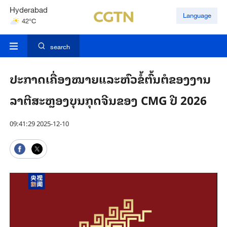
Hyderabad
Language
42°C
Mumbai
31°C
search
ປະກາດເຄື່ອງໝາຍແລະຫົວຂໍ້ຕົ້ນຕໍຂອງງານ
ລາຕີສະຫຼອງບຸນກຸດຈີນຂອງ CMG ປີ 2026
09:41:29 2025-12-10