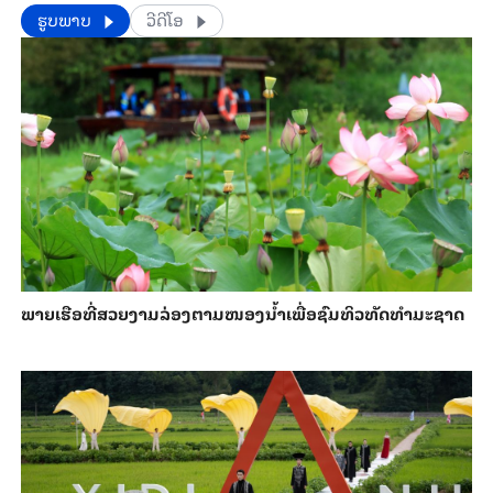
​​ຮູບພາບ
ວີດີໂອ
ພາຍ​ເຮືອທີ່​ສວຍ​ງາມ​ລ່ອງ​ຕາມ​​ໜອງນ້ຳ​​ເພື່ອ​ຊົມ​ທິວ​ທັດ​ທຳ​ມະ​ຊາດ