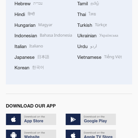
עברית
தமிழ்
Hebrew
Tamil
हिन्दी
ไทย
Hindi
Thai
Magyar
Türkçe
Hungarian
Turkish
Bahasa Indonesia
Українська
Indonesian
Ukrainian
Italiano
اردو
Italian
Urdu
日本語
Tiếng Việt
Japanese
Vietnamese
한국어
Korean
DOWNLOAD OUR APP