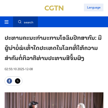
Language
search
ປະ​ທານ​ຄະ​ນະ​ກຳ​ມະ​ການ​ໂອ​ລິມ​ປິກ​ສາ​ກົນ: ມີ​
ຜູ້​ນຳ​ບໍ່​ພໍ​ເທົ່າ​ໃດ​ປະ​ເທດໃນ​ໂລກ​ທີ່​ໃຫ້​ຄວາມ​
ສຳ​ຄັນ​ຕໍ່​ກິ​ລາ​ຄື​​ທ່ານປະ​ທານ​ສີ​ຈິ້ນ​ຜິງ
02:55:10 2025-12-08