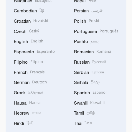
Български
नेपाली
Bulgarian
Nepali
ខ្មែរ
فارسی
Cambodian
Persian
Hrvatski
Polski
Croatian
Polish
Český
Português
Czech
Portuguese
English
پښتو
English
Pashto
Esperanto
Română
Esperanto
Romanian
Filipino
Русский
Filipino
Russian
Français
Српски
French
Serbian
Deutsch
සිංහල
German
Sinhala
Ελληνικά
Español
Greek
Spanish
Hausa
Kiswahili
Hausa
Swahili
עברית
தமிழ்
Hebrew
Tamil
हिन्दी
ไทย
Hindi
Thai