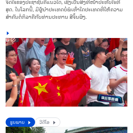
ຈິດ​ໃຈ​ຂອງ​ປະ​ຊາ​ຊົນ​ຄື​ແນວ​ໃດ, ເຊິ່ງ​ເປັນ​ສິ່ງ​ທີ່​ໜ້າ​ປະ​ທັບ​ໃຈ​ທີ່​
ສຸດ. ໃນ​ໂລກ​ນີ້, ​ມີ​ຜູ້​ນຳ​ປະ​ເທດ​​ບໍ່​ພໍ​ເທົ່າ​ໃດ​ປະ​ເທດ​ທີ່​ໃຫ້​ຄວາມ​
ສຳ​ຄັນ​ຕໍ່​ກິ​ລາ​ຄື​ກັບທ່ານ​ປະ​ທານ ສີ​ຈິ້ນ​ຜິງ.
​​ຮູບພາບ
ວີດີໂອ