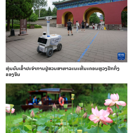
​ຫຸ່ນ​ຍົນ​ເຂົ້າ​ປະ​ຈຳ​ການ​ຢູ່​ສວນ​ສາ​ທາ​ລະ​ນະ​ທີ່​ນະ​ຄອນຫຼວງ​ປັກ​ກິ່ງ​
ຂອງ​ຈີນ