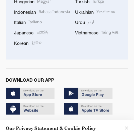
Magyar
Türkçe
Hungarian
Turkish
Bahasa Indonesia
Українська
Indonesian
Ukrainian
Italiano
اردو
Italian
Urdu
日本語
Tiếng Việt
Japanese
Vietnamese
한국어
Korean
DOWNLOAD OUR APP
Copyright © 2024 CGTN.
Our Privacy Statement & Cookie Policy
京ICP备20000184号