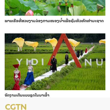
ພາຍ​ເຮືອທີ່​ສວຍ​ງາມ​ລ່ອງ​ຕາມ​​ໜອງນ້ຳ​​ເພື່ອ​ຊົມ​ທິວ​ທັດ​ທຳ​ມະ​ຊາດ
ຈັດງານເດີນແບບຊຸດໃນນາເຂົ້າ