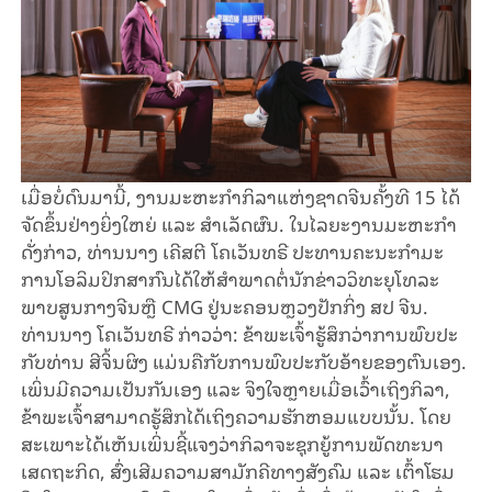
ເມື່ອ​ບໍ່​ດົນ​ມາ​ນີ້, ງານ​ມະ​ຫະ​ກຳ​ກິ​ລາແຫ່ງ​ຊາດ​ຈີນ​ຄັ້ງ​ທີ 15 ໄດ້​
ຈັດ​ຂຶ້ນ​ຢ່າງ​ຍິ່ງ​ໃຫຍ່ ແລະ ສຳ​ເລັດ​ຜົນ. ໃນ​ໄລ​ຍະ​ງານ​ມະ​ຫະ​ກຳ​
ດັ່ງ​ກ່າວ, ທ່ານ​ນາງ​ ເຄີ​ສ​ຕີ ໂຄ​ເວັນ​ທ​ຣີ ປະ​ທານ​ຄະ​ນະ​ກຳ​ມະ​
ການ​ໂອ​ລິມ​ປິກ​ສາ​ກົນ​ໄດ້​ໃຫ້​ສຳ​ພາດ​ຕໍ່​ນັກ​ຂ່າວ​ວິ​ທະ​ຍຸ​ໂທ​ລະ​
ພາບ​ສູນ​ກາງ​ຈີນ​ຫຼື CMG ຢູ່​ນະ​ຄອນ​ຫຼວງ​ປັກ​ກິ່ງ ສ​ປ ຈີນ.
ທ່ານ​ນາງ ​ໂຄ​ເວັນ​ທ​ຣີ ກ່າວ​ວ່າ: ຂ້າ​ພະ​ເຈົ້າ​ຮູ້​ສຶກວ່າ​ການ​ພົບ​ປະ​
ກັບ​ທ່ານ​ ສີ​ຈິ້ນ​ຜິງ ​ແມ່ນ​ຄື​ກັບ​ການ​ພົບ​ປະ​ກັບ​ອ້າຍ​ຂອງ​ຕົນ​ເອງ.
ເພິ່ນ​ມີ​ຄວາມ​ເປັນ​ກັນ​ເອງ ແລະ ຈິງ​ໃຈ​ຫຼາຍ​ເມື່ອ​ເວົ້າ​ເຖິງ​ກິ​ລາ, ​
ຂ້າ​ພະ​ເຈົ້າ​ສາ​ມາ​ດ​ຮູ້​ສຶກ​ໄດ້​ເຖິງ​ຄວາມ​ຮັກ​ຫອມ​ແບບ​ນັ້ນ. ໂດຍ​
ສະ​ເພາະ​ໄດ້​ເຫັນ​ເພິ່ນ​​ຊີ້​ແຈງ​ວ່າ​ກິ​ລາ​ຈະ​ຊຸກ​ຍູ້​ການ​ພັດ​ທະ​ນາ​
ເສດ​ຖະ​ກິດ​​, ສົ່ງ​ເສີມ​ຄວາມ​ສາ​ມັກ​ຄີ​ທາງ​ສັງ​ຄົມ ແລະ ເຕົ້າ​ໂຮມ​