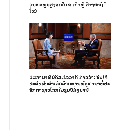
ອຸນ​ຫະ​ພູມ​ສູງ​ສຸດ​​ໃນ ສ ເກົາຫຼີ ສ້າງ​ສະ​ຖິ​ຕິ​
ໃໝ່
ປະ​ທາ​ນາ​ທິ​ບໍ​ດີ​ສະ​ໂລ​ວາ​ກີ ກ່າວ​ວ່າ: ຈີນ​ໄດ້​
ປະ​ສົບ​ຜົ​ນ​ສຳ​ເລັດ​ດ້ານ​ການ​ພັດ​ທະ​ນາ​ທີ່​ປະ​
ຈັກ​ຕາ​ຊາວ​ໂລກ​ໃນ​ຊຸມ​ປີ​ມໍ່ໆ​ມາ​ນີ້