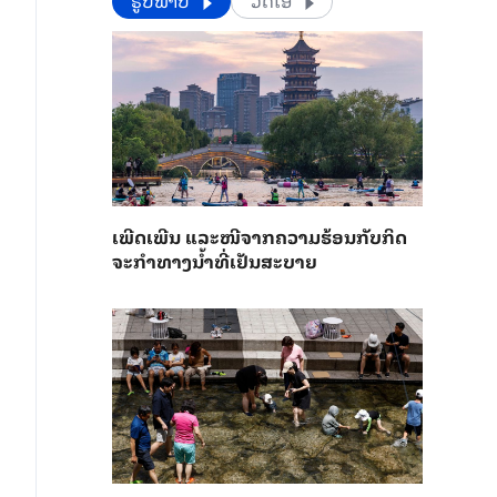
​​ຮູບພາບ
ວີດີໂອ
ເພີດ​ເພີນ ແລະ​ໜີ​ຈາກ​ຄວາມ​ຮ້ອນ​ກັບ​ກິດ​
ຈະ​ກຳ​ທາງ​ນ້ຳ​​ທີ່​ເຢັນ​ສະ​ບາຍ