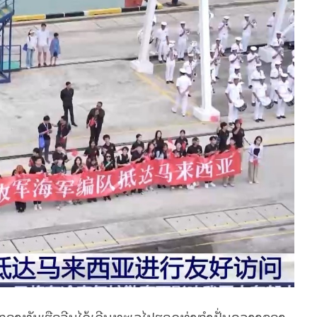
​ທັບ​ເຮືອ​ຈີນ​ໄດ້​ເດີນ​ທະ​ເລ​ໄປ​ຮອດ​ທ່າ​ກຳ​ປັ່ນ​ຄ​ລາງ​ຂອງ​