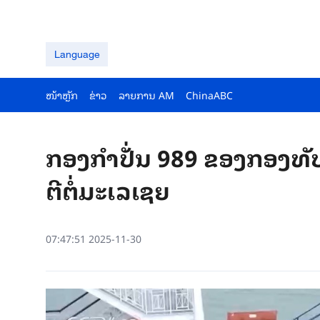
Language
ໜ້າຫຼັກ
ຂ່າວ
ລາຍ​ການ AM
ChinaABC
ກອງ​ກຳ​ປັ່ນ 989 ຂອງກອງ​ທັບ​ເ
ຕີ​ຕໍ່​ມະ​ເລ​ເຊຍ
07:47:51 2025-11-30