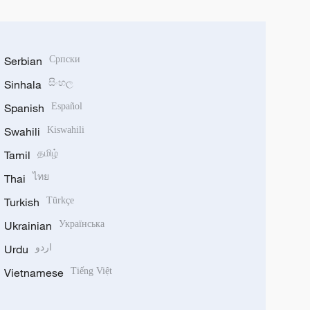
Serbian
Српски
Sinhala
සිංහල
Spanish
Español
Swahili
Kiswahili
Tamil
தமிழ்
Thai
ไทย
Turkish
Türkçe
Ukrainian
Українська
Urdu
اردو
Vietnamese
Tiếng Việt