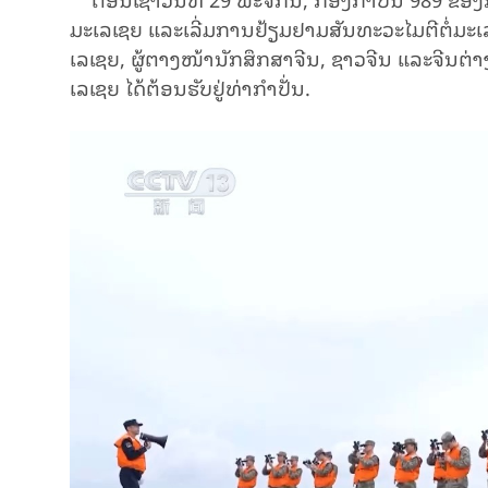
ມະ​ເລ​ເຊຍ ແລະ​ເລີ່ມ​ການ​ຢ້​ຽມ​ຢາມສັນ​ທະ​ວະ​ໄມ​ຕີ​ຕໍ່​ມະ​
ເລ​ເຊຍ, ຜູ້​ຕາງໜ້າ​ນັກ​ສຶກ​ສາ​ຈີນ, ຊາວ​​ຈີນ ແລະ​ຈີນ​ຕ
ເລ​ເຊຍ ໄດ້​ຕ້ອນ​ຮັບ​ຢູ່​ທ່າ​ກຳ​ປັ່ນ.