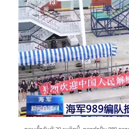
ຕອນ​ເຊົ້າ​ວັນ​ທີ 29 ພະ​ຈິກ​ນີ້, ກອງ​ກຳ​ປັ່ນ 989 ຂອງກອງ