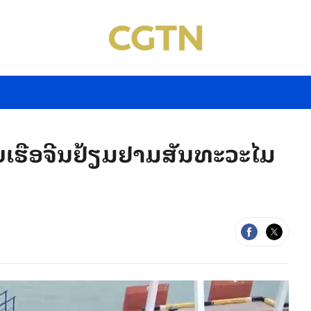
ຮືອ​ຈີນ​ຢ້ຽມ​ຢາມສັນ​ທະ​ວະ​ໄມ​