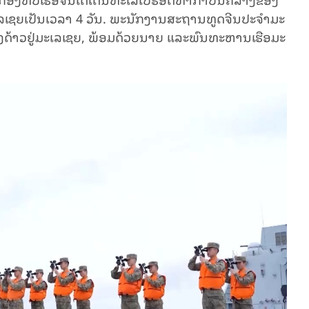
ເລ​ເຊຍ​​ເປັນ​ເວ​ລາ 4 ວັນ. ພະ​ນັກ​ງານ​ສະ​ຖານ​ທູດ​ຈີນ​ປະ​ຈຳ​ມະ​
່າງ​ດ້າວ​ຢູ່ມະ​ເລ​ເຊຍ, ພ້ອມ​ດ້ວຍນາຍ ແລະ​ພົນ​ທະ​ຫານ​ເຮືອ​ມະ​