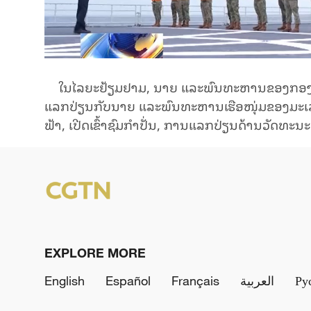
ໃນ​ໄລ​ຍະ​ຢ້ຽມ​ຢາມ, ນາຍ ແລະ​ພົນ​ທະ​ຫານ​ຂອງກອງ​ກຳ​
ແລກ​ປ່ຽນ​ກັບ​ນາຍ ແລະ​ພົນ​ທະ​ຫານ​ເຮືອ​ໜຸ່ມ​ຂອງ​ມະ​ເລ​ເ
ຟ້າ, ເປີດ​ເຂົ້າ​ຊົມ​ກຳ​ປັ່ນ, ການ​ແລ​ກ​ປ່ຽນ​ດ້ານ​ວັດ​ທະ​
EXPLORE MORE
English
Español
Français
العربية
Ру