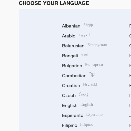
CHOOSE YOUR LANGUAGE
Albanian
Shqip
Arabic
العربية
Belarusian
Беларуская
Bengali
বাংলা
Bulgarian
Български
Cambodian
ខ្មែរ
Croatian
Hrvatski
Czech
Český
English
English
Esperanto
Esperanto
Filipino
Filipino