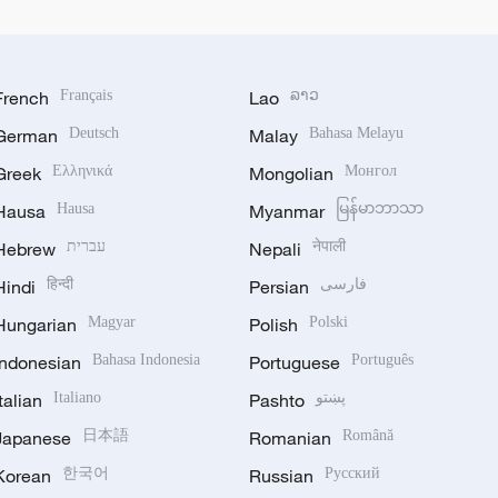
French
Français
Lao
ລາວ
German
Deutsch
Malay
Bahasa Melayu
Greek
Ελληνικά
Mongolian
Монгол
Hausa
Hausa
Myanmar
မြန်မာဘာသာ
Hebrew
עברית
Nepali
नेपाली
Hindi
हिन्दी
Persian
فارسی
Hungarian
Magyar
Polish
Polski
Indonesian
Bahasa Indonesia
Portuguese
Português
Italian
Italiano
Pashto
پښتو
Japanese
日本語
Romanian
Română
Korean
한국어
Russian
Русский