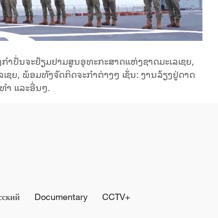
ປັ່ນ​ຈະ​ຢ້ຽມ​ຢາມ​ສູນອຸ​ທະ​ກະ​ສາດແຫ່ງ​ຊາດ​ມະ​ເລ​ເຊຍ,
ຊຍ, ພ້ອມ​ທັງ​ຈັດ​ກິດ​ຈະ​ກຳ​ຕ່າງໆ ເຊັ່ນ: ງາ​ນ​ລ້ຽງຢູ່​ດາດ​
ນະ​ທຳ ແລະ​ອື່ນໆ.
сский
Documentary
CCTV+