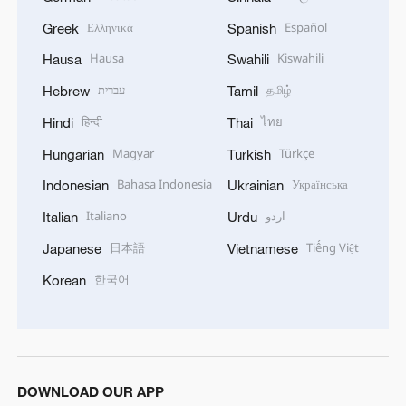
Ελληνικά
Español
Greek
Spanish
Hausa
Kiswahili
Hausa
Swahili
עברית
தமிழ்
Hebrew
Tamil
हिन्दी
ไทย
Hindi
Thai
Magyar
Türkçe
Hungarian
Turkish
Bahasa Indonesia
Українська
Indonesian
Ukrainian
Italiano
اردو
Italian
Urdu
日本語
Tiếng Việt
Japanese
Vietnamese
한국어
Korean
DOWNLOAD OUR APP