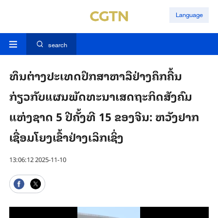
Language
search
ທຶນຕ່າງປະເທດປຶກສາຫາລືຢ່າງຄຶກຄື້ນ
ກ່ຽວກັບແຜນພັດທະນາເສດຖະກິດສັງຄົມ
ແຫ່ງຊາດ 5 ປີຄັ້ງທີ 15 ຂອງຈີນ: ຫວັງຢາກ
ເຊື່ອມໂຍງເຂົ້າຢ່າງເລິກເຊິ່ງ
13:06:12 2025-11-10