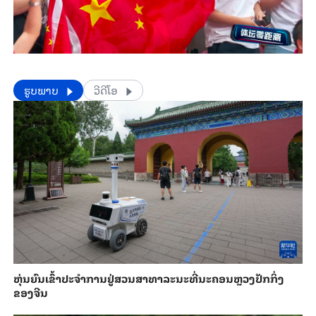
​​ຮູບພາບ
ວີດີໂອ
​ຫຸ່ນ​ຍົນ​ເຂົ້າ​ປະ​ຈຳ​ການ​ຢູ່​ສວນ​ສາ​ທາ​ລະ​ນະ​ທີ່​ນະ​ຄອນຫຼວງ​ປັກ​ກິ່ງ​
ຂອງ​ຈີນ