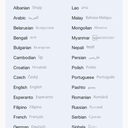
Shqip
ລາວ
Albanian
Lao
العربية
Bahasa Melayu
Arabic
Malay
Беларуская
Монгол
Belarusian
Mongolian
বাংলা
မြန်မာဘာသာ
Bengali
Myanmar
Български
नेपाली
Bulgarian
Nepali
ខ្មែរ
فارسی
Cambodian
Persian
Hrvatski
Polski
Croatian
Polish
Český
Português
Czech
Portuguese
English
پښتو
English
Pashto
Esperanto
Română
Esperanto
Romanian
Filipino
Русский
Filipino
Russian
Français
Српски
French
Serbian
Deutsch
සිංහල
German
Sinhala