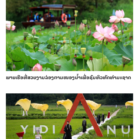
ພາຍ​ເຮືອທີ່​ສວຍ​ງາມ​ລ່ອງ​ຕາມ​​ໜອງນ້ຳ​​ເພື່ອ​ຊົມ​ທິວ​ທັດ​ທຳ​ມະ​ຊາດ