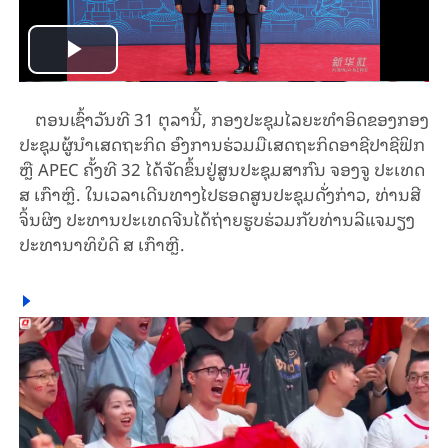
Play
Video
ຕອນ​ເຊົ້າ​ວັນ​ທີ 31 ຕຸ​ລາ​ນີ້, ກອງປະຊຸມໄລຍະທຳອິດຂອງກອງ
ປະຊຸມຜູ້ນຳເສດຖະກິດ ອົງການຮ່ວມມືເສດຖະກິດອາຊີປາຊີຟິກ
ຫຼື APEC ຄັ້ງທີ 32 ໄດ້ຈັດຂຶ້ນຢູ່ສູນປະຊຸມສາກົນ ຈອງຈູ ປະເທດ
ສ ເກົາຫຼີ. ໃນ​ເວ​ລາ​ເດີນ​ທາງ​ໄປ​ຮອດ​ສູນ​ປະ​ຊຸມ​ດັ່ງ​ກ່າວ, ທ່ານ​ສີ​
ຈິ້ນ​ຜິງ ປະ​ທານ​ປະ​ເທດ​ຈີນ​ໄດ້ຖ່າຍ​ຮູບ​ຮ່ວມ​ກັບ​ທ່ານ​ລີ​ແຈ​ມຽງ
ປະ​ທາ​ນາ​ທິ​ບໍ​ດີ ສ ເກົາ​ຫຼີ.