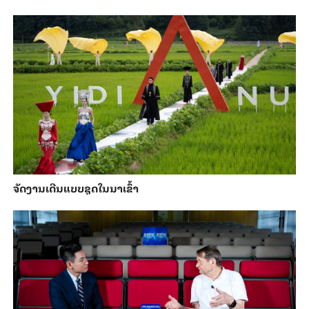
ຈັດງານເດີນແບບຊຸດໃນນາເຂົ້າ