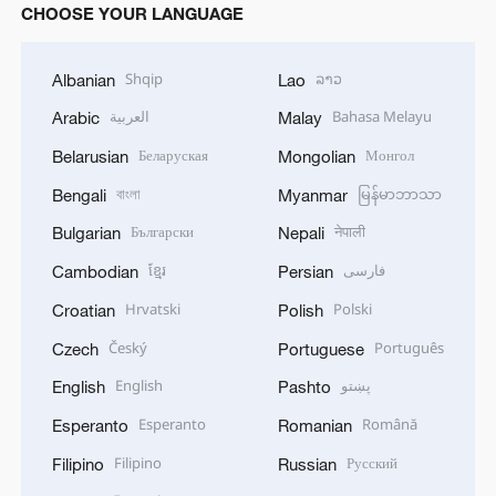
CHOOSE YOUR LANGUAGE
Shqip
ລາວ
Albanian
Lao
العربية
Bahasa Melayu
Arabic
Malay
Беларуская
Монгол
Belarusian
Mongolian
বাংলা
မြန်မာဘာသာ
Bengali
Myanmar
Български
नेपाली
Bulgarian
Nepali
ខ្មែរ
فارسی
Cambodian
Persian
Hrvatski
Polski
Croatian
Polish
Český
Português
Czech
Portuguese
English
پښتو
English
Pashto
Esperanto
Română
Esperanto
Romanian
Filipino
Русский
Filipino
Russian