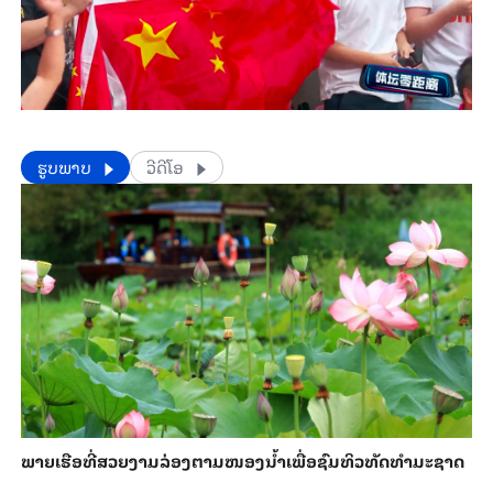
​​ຮູບພາບ
ວີດີໂອ
ພາຍ​ເຮືອທີ່​ສວຍ​ງາມ​ລ່ອງ​ຕາມ​​ໜອງນ້ຳ​​ເພື່ອ​ຊົມ​ທິວ​ທັດ​ທຳ​ມະ​ຊາດ