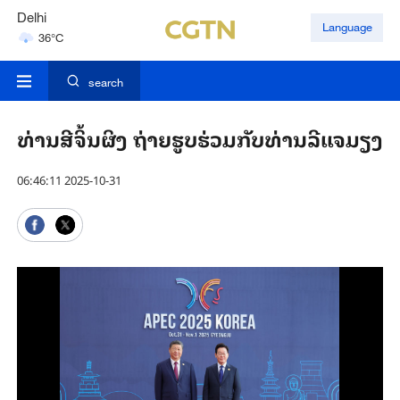
Delhi
Language
36°C
Hyderabad
42°C
search
ທ່ານ​ສີ​ຈິ້ນ​ຜິງ ຖ່າຍ​ຮູບ​ຮ່ວມ​ກັບ​ທ່ານ​ລີ​ແຈ​ມຽງ
06:46:11 2025-10-31