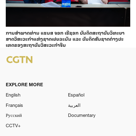
ການ​ສຳ​ພາດ​ທ່ານ ແຮນ​ສ ຈອກ ເຮີ​ຊອກ ​ບັນ​ດິດ​ສະ​ຖາ​ບັນວິ​ທະ​ຍາ​
ສາດວິ​ສະ​ວະ​ກຳ​ແຫ່ງ​ຊາດ​ເຢຍ​ລະ​ມັນ ແລະ ບັນ​ດິດ​ສັນ​ຊາດ​ຕ່າງ​ປະ​
ເທດ​ຂອງສະ​ຖາ​ບັນ​ວິ​ສະ​ວະ​ກຳ​ຈີນ
EXPLORE MORE
English
Español
Français
العربية
Русский
Documentary
CCTV+