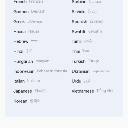
Français
Српски
French
Serbian
Deutsch
සිංහල
German
Sinhala
Ελληνικά
Español
Greek
Spanish
Hausa
Kiswahili
Hausa
Swahili
עברית
தமிழ்
Hebrew
Tamil
हिन्दी
ไทย
Hindi
Thai
Magyar
Türkçe
Hungarian
Turkish
Bahasa Indonesia
Українська
Indonesian
Ukrainian
Italiano
اردو
Italian
Urdu
日本語
Tiếng Việt
Japanese
Vietnamese
한국어
Korean