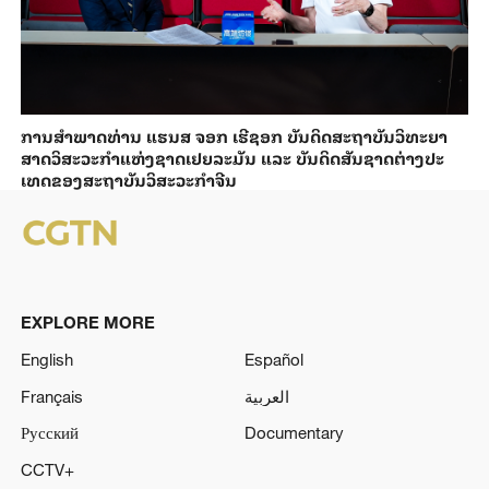
ການ​ສຳ​ພາດ​ທ່ານ ແຮນ​ສ ຈອກ ເຮີ​ຊອກ ​ບັນ​ດິດ​ສະ​ຖາ​ບັນວິ​ທະ​ຍາ​
ສາດວິ​ສະ​ວະ​ກຳ​ແຫ່ງ​ຊາດ​ເຢຍ​ລະ​ມັນ ແລະ ບັນ​ດິດ​ສັນ​ຊາດ​ຕ່າງ​ປະ​
ເທດ​ຂອງສະ​ຖາ​ບັນ​ວິ​ສະ​ວະ​ກຳ​ຈີນ
EXPLORE MORE
English
Español
Français
العربية
Русский
Documentary
CCTV+