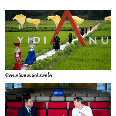
ຈັດງານເດີນແບບຊຸດໃນນາເຂົ້າ