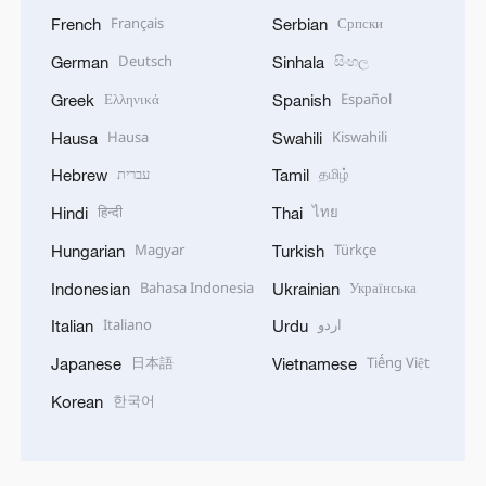
Français
Српски
French
Serbian
Deutsch
සිංහල
German
Sinhala
Ελληνικά
Español
Greek
Spanish
Hausa
Kiswahili
Hausa
Swahili
עברית
தமிழ்
Hebrew
Tamil
हिन्दी
ไทย
Hindi
Thai
Magyar
Türkçe
Hungarian
Turkish
Bahasa Indonesia
Українська
Indonesian
Ukrainian
Italiano
اردو
Italian
Urdu
日本語
Tiếng Việt
Japanese
Vietnamese
한국어
Korean