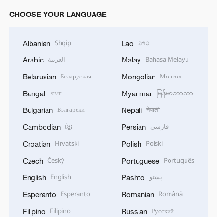
CHOOSE YOUR LANGUAGE
Shqip
ລາວ
Albanian
Lao
العربية
Bahasa Melayu
Arabic
Malay
Беларуская
Монгол
Belarusian
Mongolian
বাংলা
မြန်မာဘာသာ
Bengali
Myanmar
Български
नेपाली
Bulgarian
Nepali
ខ្មែរ
فارسی
Cambodian
Persian
Hrvatski
Polski
Croatian
Polish
Český
Português
Czech
Portuguese
English
پښتو
English
Pashto
Esperanto
Română
Esperanto
Romanian
Filipino
Русский
Filipino
Russian