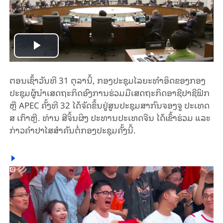
Play
Video
ຕອນເຊົ້າວັນທີ 31 ຕຸລານີ້, ກອງປະຊຸມໄລຍະທຳອິດຂອງກອງ
ປະຊຸມຜູ້ນຳເສດຖະກິດອົງການຮ່ວມມືເສດຖະກິດອາຊີປາຊີຟິກ
ຫຼື APEC ຄັ້ງທີ 32 ໄດ້ຈັດຂຶ້ນຢູ່ສູນປະຊຸມສາກົນຈອງຈູ ປະເທດ
ສ ເກົາຫຼີ. ທ່ານ ສີຈິ້ນຜິງ ປະທານປະເທດຈີນ ໄດ້ເຂົ້າຮ່ວມ ແລະ
ກ່າວຄຳປາໄສສຳຄັນຕໍ່ກອງປະຊຸມຄັ້ງນີ້.