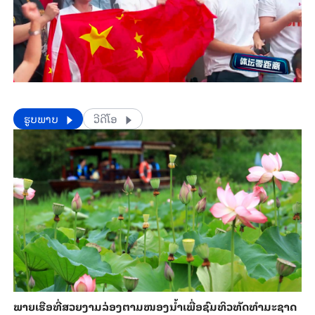
​​ຮູບພາບ
ວີດີໂອ
ພາຍ​ເຮືອທີ່​ສວຍ​ງາມ​ລ່ອງ​ຕາມ​​ໜອງນ້ຳ​​ເພື່ອ​ຊົມ​ທິວ​ທັດ​ທຳ​ມະ​ຊາດ