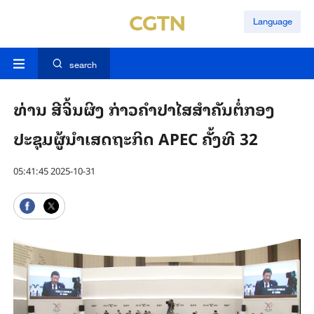
Language
search
ທ່ານ ສີຈິ້ນຜິງ ກ່າວຄຳປາໄສສຳຄັນຕໍ່ກອງ
ປະຊຸມຜູ້ນຳເສດຖະກິດ APEC ຄັ້ງທີ 32
05:41:45 2025-10-31