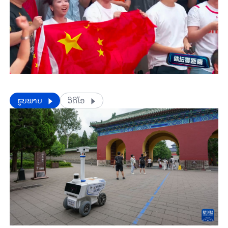
​​ຮູບພາບ
ວີດີໂອ