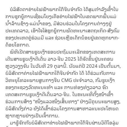
ບໍລິສັດຕາຂ່າຍໄຟຟ້າພາກໃຕ້ຈີນຈໍາກັດ ໄດ້ສຸມກຳລັງເຂົ້າໃນ
ການຊຸກຍູ້ການເຊື່ອມໂຍງເຄືອຂ່າຍໄຟຟ້າໃນເຂດພາກພື້ນແມ່
ນ້ຳລ້ານຊ້າງ-ແມ່ນ້ຳຂອງ, ມີສ່ວນຮ່ວມໃນໂຄງການຕ່າງໆຢູ່
ປະເທດລາວ, ເອົາໃຈໃສ່ຊຸກຍູ້ການພັດທະນາເສດຖະກິດ-ສັງຄົມ
ຂອງປະ​ເທດ​ຄູ່​ຮ່ວມ​ມື ແລະ ຊ່ວຍເຫຼືອເດັກນ້ອຍຢູ່ເຂດທຸກຍາກ-
ດ້ອຍໂອກາດ.
ພິ​ທີເປີດ​ສາຍຮູບ​​ເງົາ​ຮອບ​ປະຖົມ​ມະ​ເລີກຂອງເທດ​ສະ​ການ​​
ເດີນ​ສາຍຮູບ​ເງົາ​ດີ​ເດັ່ນ​ ລາວ-ຈີນ 2025 ໄດ້​ຈັດ​ຂຶ້ນ​ຢູ່ນະ​ຄອນ
ຫຼວງວຽງ​ຈັນ ໃນວັນ​ທີ 29 ຕຸ​ລາ​ນີ້. ນັບ​ແຕ່​ປີ 2024 ເປັນ​ຕົ້ນ​ມາ,
ບໍ​ລິ​ສັດ​ຕາ​ຄ່າຍ​ໄຟ​ຟ້າ​ພາກ​ໃຕ້​ຈີນ​ຈຳ​ກັດ ໄດ້ ໄດ້ຮ່ວມກັບການ
ວິທະຍຸໂທລະພາບສູນກາງຈີນ CMG ປະຈຳລາວ, ກົມຮູບເງົາ
ຂອງກະຊວງວັດທະນະທຳ ແລະ ການທ່ອງທ່ຽວລາວ ຈັດ
ເທດສະການຮູບເງົາດີເດັ່ນລາວ-ຈີນ. ໃນຂະນະທີ່​ຕັ້ງ​ໜ້າເຂົ້າ​
ຮ່ວມ​ການ​ສ້າງ “ໜຶ່ງ​ແລວ​ໜຶ່​ງ​ເສັ້ນ​ທາງ”​ ຢ່າງ​ມີ​ຄຸນ​ນະ​ພາບ​ສູງ,
ບໍລິສັດດັ່ງກ່າວ ຍັງໄດ້ເຂົ້າ​ຮ່ວ​ມ​ໂຄງ​ການ​ສາ​ທາ​ລະ​ນະ​ປະ​ໂຫຍດ
ຫຼາກຫຼາຍຢ່າງ​ເປັນ​ເຈົ້າ​ການ.
ມາຮູ້ຈັກກັບບໍລິສັດຕາຂ່າຍໄຟຟ້າພາກໃຕ້ຈີນຜ່ານວິດີໂອລຸ່ມ