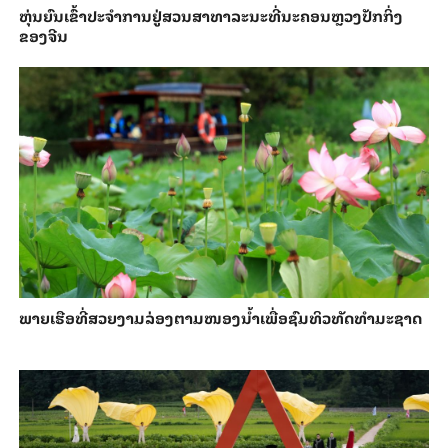
​ຫຸ່ນ​ຍົນ​ເຂົ້າ​ປະ​ຈຳ​ການ​ຢູ່​ສວນ​ສາ​ທາ​ລະ​ນະ​ທີ່​ນະ​ຄອນຫຼວງ​ປັກ​ກິ່ງ​
ຂອງ​ຈີນ
ພາຍ​ເຮືອທີ່​ສວຍ​ງາມ​ລ່ອງ​ຕາມ​​ໜອງນ້ຳ​​ເພື່ອ​ຊົມ​ທິວ​ທັດ​ທຳ​ມະ​ຊາດ