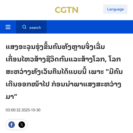
Language
search
ແສງອະລຸນຮຸ່ງຂຶ້ນຄົນທັງຫຼາຍຈິ່ງເລີ່ມ
ເຄື່ອນໄຫວສ້າງຊີວິດຕົນແລະສ້າງໂລກ, ໂລກ
ສະຫວ່າງທັງເວັນຄືນໄດ້ແບບນີ້ ເພາະ "ມີຄົນ
ເດີນອອກໜ້າໄປ ກ່ອນນໍາພາແສງສະຫວ່າງ
ມາ"
03:00:32 2025-10-30