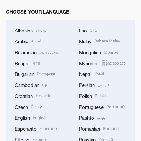
CHOOSE YOUR LANGUAGE
Shqip
ລາວ
Albanian
Lao
العربية
Bahasa Melayu
Arabic
Malay
Беларуская
Монгол
Belarusian
Mongolian
বাংলা
မြန်မာဘာသာ
Bengali
Myanmar
Български
नेपाली
Bulgarian
Nepali
ខ្មែរ
فارسی
Cambodian
Persian
Hrvatski
Polski
Croatian
Polish
Český
Português
Czech
Portuguese
English
پښتو
English
Pashto
Esperanto
Română
Esperanto
Romanian
Filipino
Русский
Filipino
Russian