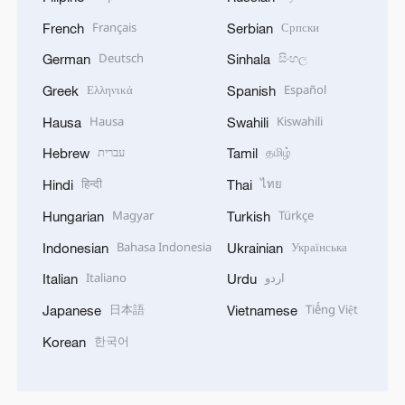
Français
Српски
French
Serbian
Deutsch
සිංහල
German
Sinhala
Ελληνικά
Español
Greek
Spanish
Hausa
Kiswahili
Hausa
Swahili
עברית
தமிழ்
Hebrew
Tamil
हिन्दी
ไทย
Hindi
Thai
Magyar
Türkçe
Hungarian
Turkish
Bahasa Indonesia
Українська
Indonesian
Ukrainian
Italiano
اردو
Italian
Urdu
日本語
Tiếng Việt
Japanese
Vietnamese
한국어
Korean