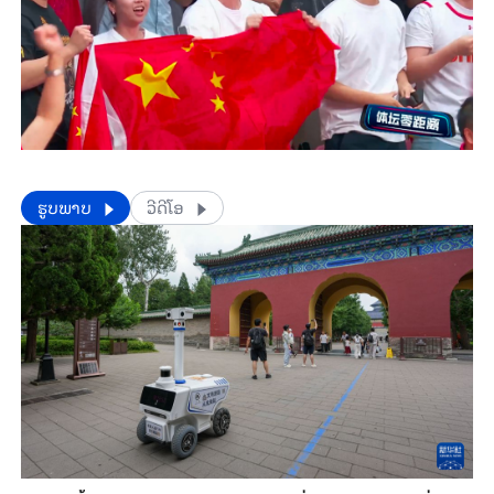
​​ຮູບພາບ
ວີດີໂອ