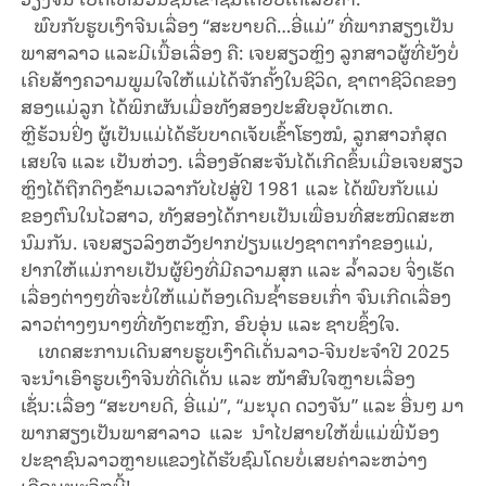
ພົບກັບຮູບເງົາຈີນເລື່ອງ “ສະບາຍດີ…ອີ່ແມ່” ທີ່ພາກສຽງເປັນ
ພາສາລາວ ແລະ​ມີ​ເນື້ອ​ເລື່ອງ ຄື: ເຈຍສຽວຫຼິງ ລູກສາວຜູ້ທີ່ຍັງບໍ່
ເຄີຍສ້າງຄວາມພູມໃຈໃຫ້ແມ່ໄດ້ຈັກຄັ້ງໃນຊີວິດ, ຊາຕາຊີວິດຂອງ
ສອງແມ່ລູກ ໄດ້ພິກຜັນເມື່ອທັງສອງປະສົບອຸບັດເຫດ.
ຫຼີຮ້ວນຢິ່ງ ຜູ້ເປັນແມ່ໄດ້ຮັບບາດເຈັບເຂົ້າໂຮງໝໍ, ລູກສາວກໍສຸດ
ເສຍໃຈ ແລະ ເປັນຫ່ວງ. ເລື່ອງອັດສະຈັນໄດ້ເກີດຂຶ້ນເມື່ອເຈຍສຽວ
ຫຼິງໄດ້ຖືກດຶງຂ້າມເວລາກັບໄປສູ່ປີ 1981 ແລະ ໄດ້ພົບກັບແມ່
ຂອງຕົນໃນໄວສາວ, ທັງສອງໄດ້ກາຍເປັນເພື່ອນທີ່ສະໜິດສະຫ
ນົມກັນ. ເຈຍສຽວລິງຫວັງຢາກປ່ຽນແປງຊາຕາກຳຂອງແມ່,
ຢາກໃຫ້ແມ່ກາຍເປັນຜູ້ຍິງທີ່ມີຄວາມສຸກ ແລະ ລ້ຳລວຍ ຈິ່ງເຮັດ
ເລື່ອງຕ່າງໆທີ່ຈະບໍ່ໃຫ້ແມ່ຕ້ອງເດີນຊໍ້າຮອຍເກົ່າ ຈົນເກີດເລື່ອງ
ລາວຕ່າງໆນາໆທີ່ທັງຕະຫຼົກ, ອົບອຸ່ນ ແລະ ຊາບຊຶ້ງໃຈ.
ເທດສະການເດີນ​ສາຍຮູບເງົາດີເດັ່ນລາວ-ຈີນປະຈຳປີ 2025
ຈະນໍາ​ເອົາ​ຮູບ​ເງົາ​ຈີນ​ທີ່​ດີ​ເດັ່ນ ແລະ ໜ້າສົນໃຈຫຼາຍ​ເລື່ອງ
ເຊັ່ນ:ເລື່ອງ “ສະ​ບາຍ​ດີ, ອີ່​ແມ່”, “ມະ​ນຸດ ດວງ​ຈັນ” ​ແລະ ອື່ນໆ ມາ​
ພາກ​ສຽງ​ເປັນ​ພາສາ​ລາວ ​ແລະ ນໍາໄປສາຍໃຫ້ພໍ່ແມ່ພີ່ນ້ອງ
ປະຊາຊົນລາວຫຼາຍ​ແຂວງໄດ້ຮັບຊົມໂດຍ​ບໍ່​ເສຍ​ຄ່າລະຫວ່າງ​
ເດືອນ​ພະຈິກ​ນີ້!