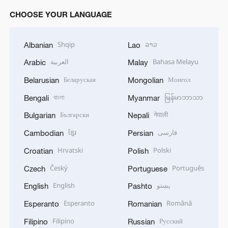
CHOOSE YOUR LANGUAGE
Shqip
ລາວ
Albanian
Lao
العربية
Bahasa Melayu
Arabic
Malay
Беларуская
Монгол
Belarusian
Mongolian
বাংলা
မြန်မာဘာသာ
Bengali
Myanmar
Български
नेपाली
Bulgarian
Nepali
ខ្មែរ
فارسی
Cambodian
Persian
Hrvatski
Polski
Croatian
Polish
Český
Português
Czech
Portuguese
English
پښتو
English
Pashto
Esperanto
Română
Esperanto
Romanian
Filipino
Русский
Filipino
Russian