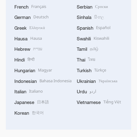
Français
Српски
French
Serbian
Deutsch
සිංහල
German
Sinhala
Ελληνικά
Español
Greek
Spanish
Hausa
Kiswahili
Hausa
Swahili
עברית
தமிழ்
Hebrew
Tamil
हिन्दी
ไทย
Hindi
Thai
Magyar
Türkçe
Hungarian
Turkish
Bahasa Indonesia
Українська
Indonesian
Ukrainian
Italiano
اردو
Italian
Urdu
日本語
Tiếng Việt
Japanese
Vietnamese
한국어
Korean