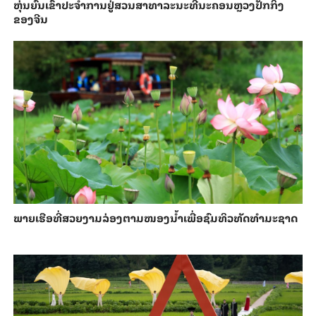
​ຫຸ່ນ​ຍົນ​ເຂົ້າ​ປະ​ຈຳ​ການ​ຢູ່​ສວນ​ສາ​ທາ​ລະ​ນະ​ທີ່​ນະ​ຄອນຫຼວງ​ປັກ​ກິ່ງ​
ຂອງ​ຈີນ
ພາຍ​ເຮືອທີ່​ສວຍ​ງາມ​ລ່ອງ​ຕາມ​​ໜອງນ້ຳ​​ເພື່ອ​ຊົມ​ທິວ​ທັດ​ທຳ​ມະ​ຊາດ