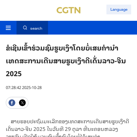
Language
search
ຂໍເຊີນເຂົ້າຮ່ວມຊົມຮູບເງົາໂດຍບໍ່ເສຍຄ່ານໍາ
ເທດສະການເດີນສາຍຮູບເງົາດີເດັ່ນລາວ-ຈີນ
2025
07:28:42 2025-10-28
ສາຍຮອບປະຖົມມະເລີກຂອງເທດສະການເດີນສາຍຮູບເງົາດີ
ເດັ່ນລາວ-ຈີນ 2025 ໃນວັນທີ 29 ຕຸ​ລາ ທີ່ນະຄອນຫລວງ
ວຽງຈັນ ເປີດໃຫ້ມວນຊົນເຂົ້າຊົມໂດຍບໍ່ໄດ້ເສຍຄ່າ.