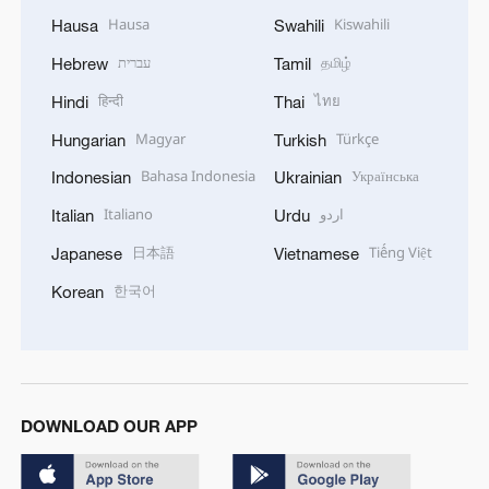
Hausa
Kiswahili
Hausa
Swahili
עברית
தமிழ்
Hebrew
Tamil
हिन्दी
ไทย
Hindi
Thai
Magyar
Türkçe
Hungarian
Turkish
Bahasa Indonesia
Українська
Indonesian
Ukrainian
Italiano
اردو
Italian
Urdu
日本語
Tiếng Việt
Japanese
Vietnamese
한국어
Korean
DOWNLOAD OUR APP