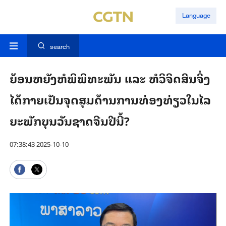
Language
search
ຍ້ອນ​ຫຍັງ​ຫໍ​ພິ​ພິ​ທະ​ພັນ ແລະ ຫໍວິ​ຈິດ​ສິນ​ຈິ່ງ
ໄດ້​ກາຍ​ເປັນ​ຈຸດ​ສຸມ​ດ້ານ​ການ​ທ່ອງ​ທ່ຽວ​ໃນ​ໄລ​
ຍະ​ພັກ​ບຸນ​ວັນ​ຊາດ​ຈີນ​ປີ​ນີ້?
07:38:43 2025-10-10