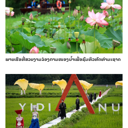
ພາຍ​ເຮືອທີ່​ສວຍ​ງາມ​ລ່ອງ​ຕາມ​​ໜອງນ້ຳ​​ເພື່ອ​ຊົມ​ທິວ​ທັດ​ທຳ​ມະ​ຊາດ