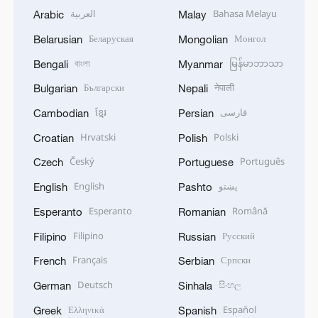
العربية
Bahasa Melayu
Arabic
Malay
Беларуская
Монгол
Belarusian
Mongolian
বাংলা
မြန်မာဘာသာ
Bengali
Myanmar
Български
नेपाली
Bulgarian
Nepali
ខ្មែរ
فارسی
Cambodian
Persian
Hrvatski
Polski
Croatian
Polish
Český
Português
Czech
Portuguese
English
پښتو
English
Pashto
Esperanto
Română
Esperanto
Romanian
Filipino
Русский
Filipino
Russian
Français
Српски
French
Serbian
Deutsch
සිංහල
German
Sinhala
Ελληνικά
Español
Greek
Spanish