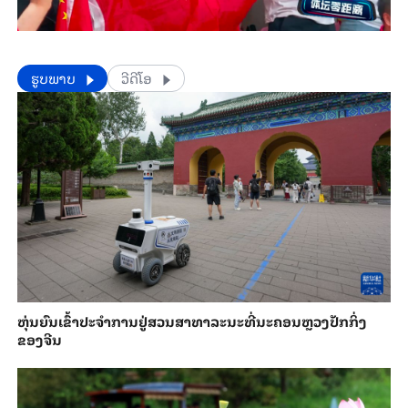
​​ຮູບພາບ
ວີດີໂອ
​ຫຸ່ນ​ຍົນ​ເຂົ້າ​ປະ​ຈຳ​ການ​ຢູ່​ສວນ​ສາ​ທາ​ລະ​ນະ​ທີ່​ນະ​ຄອນຫຼວງ​ປັກ​ກິ່ງ​
ຂອງ​ຈີນ