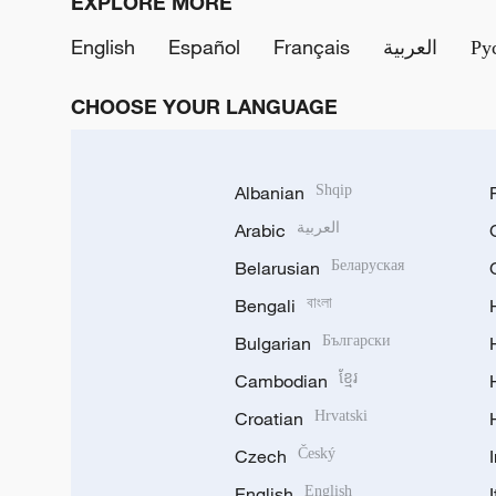
EXPLORE MORE
English
Español
Français
العربية
Ру
CHOOSE YOUR LANGUAGE
Albanian
Shqip
Arabic
العربية
Belarusian
Беларуская
Bengali
বাংলা
Bulgarian
Български
Cambodian
ខ្មែរ
Croatian
Hrvatski
Czech
Český
English
English