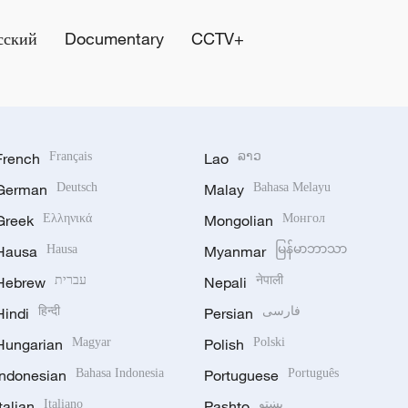
сский
Documentary
CCTV+
French
Français
Lao
ລາວ
German
Deutsch
Malay
Bahasa Melayu
Greek
Ελληνικά
Mongolian
Монгол
Hausa
Hausa
Myanmar
မြန်မာဘာသာ
Hebrew
עברית
Nepali
नेपाली
Hindi
हिन्दी
Persian
فارسی
Hungarian
Magyar
Polish
Polski
Indonesian
Bahasa Indonesia
Portuguese
Português
Italian
Italiano
Pashto
پښتو