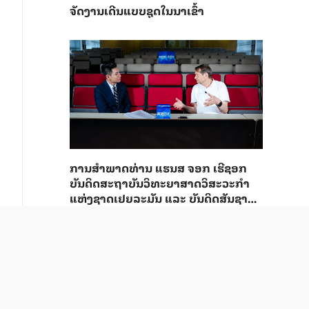
ຈັດງານເດີນແບບຊຸດໃນນາເຂົ້າ
ການ​ສຳ​ພາດ​ທ່ານ ແຮນ​ສ ຈອກ ເຮີ​ຊອກ ​
ບັນ​ດິດ​ສະ​ຖາ​ບັນວິ​ທະ​ຍາ​ສາດວິ​ສະ​ວະ​ກຳ​
ແຫ່ງ​ຊາດ​ເຢຍ​ລະ​ມັນ ແລະ ບັນ​ດິດ​ສັນ​ຊາດ​
ຕ່າງ​ປະ​ເທດ​ຂອງສະ​ຖາ​ບັນ​ວິ​ສະ​ວະ​ກຳ​ຈີນ