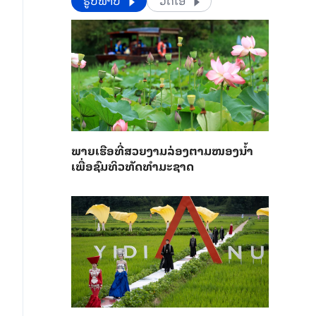
​​ຮູບພາບ
ວີດີໂອ
ພາຍ​ເຮືອທີ່​ສວຍ​ງາມ​ລ່ອງ​ຕາມ​​ໜອງນ້ຳ​​
ເພື່ອ​ຊົມ​ທິວ​ທັດ​ທຳ​ມະ​ຊາດ