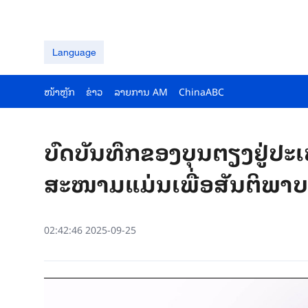
Language
ໜ້າຫຼັກ
ຂ່າວ
ລາຍ​ການ AM
ChinaABC
ບົດບັນທຶກຂອງບຸນຕຽງຢູ່ປະເ
ສະໜາມແມ່ນເພື່ອສັນຕິພາບ
02:42:46 2025-09-25