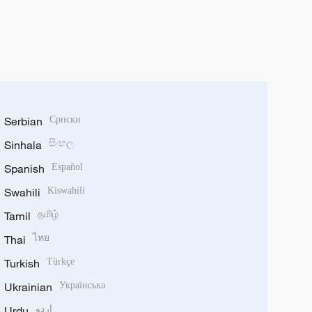
Serbian
Српски
Sinhala
සිංහල
Spanish
Español
Swahili
Kiswahili
Tamil
தமிழ்
Thai
ไทย
Turkish
Türkçe
Ukrainian
Українська
Urdu
اردو