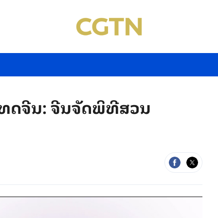
ທດຈີນ: ຈີນຈັດພິທີສວນ