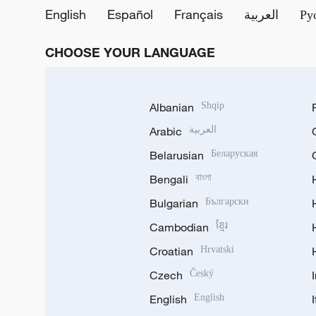
English
Español
Français
العربية
Ру
CHOOSE YOUR LANGUAGE
Albanian
Shqip
Arabic
العربية
Belarusian
Беларуская
Bengali
বাংলা
Bulgarian
Български
Cambodian
ខ្មែរ
Croatian
Hrvatski
Czech
Český
English
English