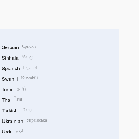
Serbian
Српски
Sinhala
සිංහල
Spanish
Español
Swahili
Kiswahili
Tamil
தமிழ்
Thai
ไทย
Turkish
Türkçe
Ukrainian
Українська
Urdu
اردو