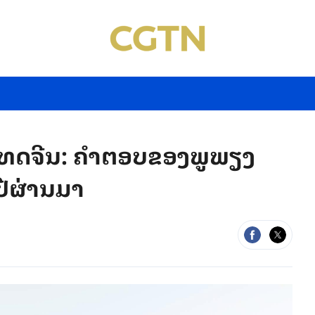
ະເທດຈີນ: ຄຳຕອບຂອງພູພຽງ
ີຜ່ານມາ