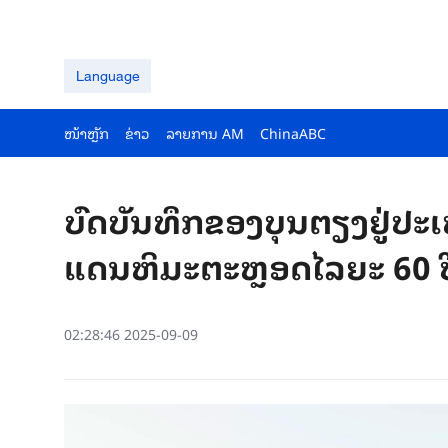
Language
ໜ້າຫຼັກ
ຂ່າວ
ລາຍ​ການ AM
ChinaABC
ບົດບັນທຶກຂອງບຸນຕຽງຢູ່ປ
ແດນຫິມະຕະຫຼອດໄລຍະ 60 ປ
02:28:46 2025-09-09