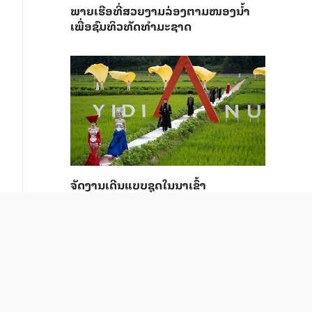
ພາຍ​ເຮືອທີ່​ສວຍ​ງາມ​ລ່ອງ​ຕາມ​​ໜອງນ້ຳ​​
ເພື່ອ​ຊົມ​ທິວ​ທັດ​ທຳ​ມະ​ຊາດ
ຈັດງານເດີນແບບຊຸດໃນນາເຂົ້າ