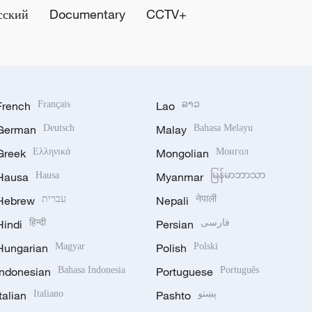
сский
Documentary
CCTV+
French
Français
Lao
ລາວ
German
Deutsch
Malay
Bahasa Melayu
Greek
Ελληνικά
Mongolian
Монгол
Hausa
Hausa
Myanmar
မြန်မာဘာသာ
Hebrew
עברית
Nepali
नेपाली
Hindi
हिन्दी
Persian
فارسی
Hungarian
Magyar
Polish
Polski
Indonesian
Bahasa Indonesia
Portuguese
Português
Italian
Italiano
Pashto
پښتو