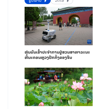
​​ຮູບພາບ
ວີດີໂອ
​ຫຸ່ນ​ຍົນ​ເຂົ້າ​ປະ​ຈຳ​ການ​ຢູ່​ສວນ​ສາ​ທາ​ລະ​ນະ​
ທີ່​ນະ​ຄອນຫຼວງ​ປັກ​ກິ່ງ​ຂອງ​ຈີນ