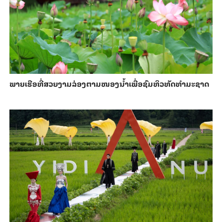
ພາຍ​ເຮືອທີ່​ສວຍ​ງາມ​ລ່ອງ​ຕາມ​​ໜອງນ້ຳ​​ເພື່ອ​ຊົມ​ທິວ​ທັດ​ທຳ​ມະ​ຊາດ