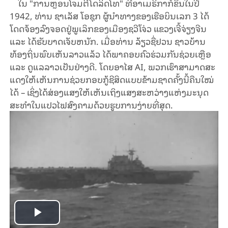
ໃນ "ການຫຼອນໂຈມຕີໂດລິດໂທ" ທີ່ອາເມຣິກາ​ກໍ່ຂຶ້ນ​ໃນປີ
1942, ທ່ານ ຊາເລັສ ໂອຊຸກ ຜູ້​ນຳ​ທາງ​ຂອງ​ເຮືອ​ບິນ​ເລກ 3 ໄດ້
ໂດດ​ຈ້ອງ​ລົງ​ຈອດ​ຢູ່ພູເລິກຂອງເມືອງຊວີ​ໂຈ່ວ ແຂວງ​ເຈີ້​ຈ່ຽງ​ຈີນ
ແລະ ໄດ້​ຮັບບາດເຈັບຫນັກ. ​ເມື່ອ​ທ່ານ ລ້ຽວ​ຊື່ຢວນ ຊາວບ້ານ
ທ້ອງຖິ່ນພົບເຫັນລາວ​ແລ້ວ ​ໄດ້​ພາຄອບຄົວ​ຮ່ວມ​ກັນຊ່ວຍເ​ຫຼືອ
ແລະ ດູແລລາວເປັນຢ່າງດີ. ​ໂດຍ​ອາ​ໄສ AI, ພວກເຮົາສາມາດ​ສະ​
ແດງ​ໃຫ້​ເຫັນການຊ່ວຍ​ກອບ​ກູ້ຊີ​ສິດ​ແບບຂ້າມຊາດ​ຄັ້ງນີ້​ຄືນ​ໃໝ່
ໄດ້ – ເຊິ່ງ​ໄດ້ສ່ອງ​ແສງ​ໃຫ້​ເຫັນເຖິງແສງສະຫວ່າງແຫ່ງມະນຸດ
ສະທໍາໃນແປວໄຟສົງຄາມ​ດ້ວ​ຍ​ຮູບ​ການ​ງ່າຍ​ທີ່​ສຸດ.
Play