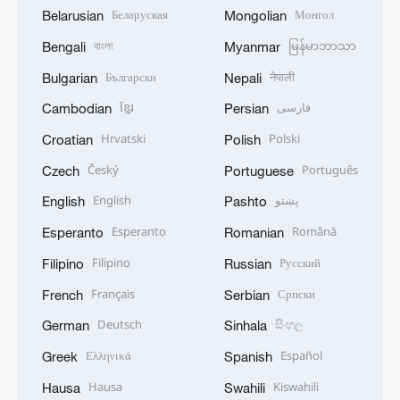
Беларуская
Монгол
Belarusian
Mongolian
বাংলা
မြန်မာဘာသာ
Bengali
Myanmar
Български
नेपाली
Bulgarian
Nepali
ខ្មែរ
فارسی
Cambodian
Persian
Hrvatski
Polski
Croatian
Polish
Český
Português
Czech
Portuguese
English
پښتو
English
Pashto
Esperanto
Română
Esperanto
Romanian
Filipino
Русский
Filipino
Russian
Français
Српски
French
Serbian
Deutsch
සිංහල
German
Sinhala
Ελληνικά
Español
Greek
Spanish
Hausa
Kiswahili
Hausa
Swahili