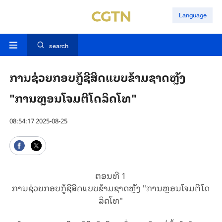
Language
search
ການຊ່ວຍກອບກູ້ຊີສິດແບບຂ້າມຊາດຫຼັງ
"ການຫຼອນໂຈມຕີໂດລິດໂທ"
08:54:17 2025-08-25
ຕອນ​ທີ 1
ການຊ່ວຍ​ກອບ​ກູ້ຊີ​ສິດ​ແບບຂ້າມຊາດ​ຫຼັງ "ການຫຼອນໂຈມຕີໂດ
ລິດໂທ"