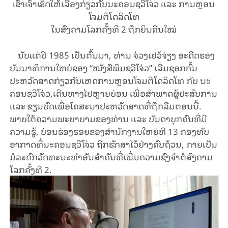
ເຂົາເຈົ້າເຮັດໃຫ້ເລື່ອງກ່ຽວກັບນະຄອນຊວີໂຈ່ວ ແລະ ການຫຼອນ
ໂຈມຕີໂດລິດໂທ
ໃນສົງຄາມໂລກຄັ້ງທີ 2 ຖືກຍິນຄືນໃໝ່
ນັບແຕ່ປີ 1985 ເປັນຕົ້ນມາ, ທ່ານ ຈ່ວງເຢວ້ຈ່ຽງ ອະດີດຮອງ
ບັນນາທິການໃຫຍ່ຂອງ “ໜັງສືພິມຊວີໂຈ່ວ” ເລີ່ມຊອກຄົ້ນ
ປະຫວັດສາດກ່ຽວກັບເຫດການຫຼອນໂຈມຕີໂດລິດໂທ ກັບ ນະ
ຄອນຊວີໂຈ່ວ,ເດີນທາງໄປຫຼາຍບ່ອນ ເພື່ອສຳພາດຜູ້ປະສົບການ
ແລະ ຂຽນບົດເພື່ອໂຄສະນາປະຫວັດສາດທີ່ຖືກລືມຕອນນີ້.
ພາຍໃຕ້ຄວາມພະຍາຍາມຂອງທ່ານ ແລະ ບັນດາບຸກຄົນທີ່ມີ
ຄວາມຮູ້, ບ່ອນຮ່ອງຮອຍຂອງສຳນັກງານໃຫຍ່ທີ 13 ກອງທັບ
ອາກາດທີ່ນະຄອນຊວີໂຈ່ວ ຖືກຮັກສາໄວ້ຢ່າງຄົບຖ້ວນ, ກາຍເປັນ
ມໍລະດົກວັດທະນະທຳອັນສຳຄັນທີ່ເພີ່ມຄວາມຊົງຈຳຕໍ່ສົງຄາມ
ໂລກຄັ້ງທີ 2.