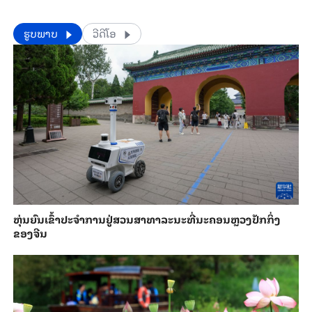
​​ຮູບພາບ
ວີດີໂອ
​ຫຸ່ນ​ຍົນ​ເຂົ້າ​ປະ​ຈຳ​ການ​ຢູ່​ສວນ​ສາ​ທາ​ລະ​ນະ​ທີ່​ນະ​ຄອນຫຼວງ​ປັກ​ກິ່ງ​
ຂອງ​ຈີນ