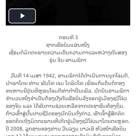
Play
Video
ຕອນ​ທີ 3
ຊາກ​ເຮືອ​ບິນ​ແຜ່ນ​ໜຶ່ງ
ເຊື່ອມຕໍ່ມິດ​ຕະ​ພາບຄວາມເປັນຄວາມຕາຍລະ​ຫວ່າງ​ຄົນ​ສອງ​
ຮຸ່ນ​ ຈີນ-ອາ​ເມ​ຣິ​ກາ
ວັນ​ທີ 14 ເມ​ສາ 1942, ອາ​ເມ​ຣິ​ກາ​ໄດ້​ດຳ​ເນີນ​ການ​ບຸກ​ໂຈມ​ຕີ​,​
ນຳ​ພາ​ໂດຍ ທ່ານ ພັນໂທ ເຈມ ໂດລິດໂທ ​ເພື່ອແກ້ແຄ້ນຕໍ່ກອງ
ທະຫານຍີ່ປຸ່ນ​ທີ່ຫຼອນໂຈມຕີທ່າກຳປັ່ນເພີລ. ນັກ​ບິນ​ອາ​ເມ​ຣິ​ກາ​
ຈຳ​ນວນ​ໜຶ່ງ​ຈຳ​ເປັນ​ຕ້ອງບັງຄັບເຮືອບິນ​ລົງ​ຈອດ​ຢູ່​ເມືອງຊວີໂຈ່ວ​
ຂອ​ງຈີນ ແລະ ​ໄດ້​ຮັບ​ການຊ່ວຍເຫລືອ​ຈາກ​ປະ​ຊາ​ຊົນທ້ອງ​ຖິ່ນ.
ກ້າວເຂົ້າສູ່ບັ້ນປາຍຊີວິດຂອງນັກ​ບິນ​ດັ່ງ​ກ່າວ, ເຂົາເຈົ້າຮູ້ສຶກ​ຄິດ​
ຮອດ​ຄິດ​ເຖິງ​ມິດ​ຕະ​ພາບທີ່​ເກີດ​ຢູ່​ເມືອງຊວີໂຈ່ວ​ມາ​ໂດຍ​ຕະຫຼອດ.
ປີ 2008, ລູກ​ຊາຍ​ຂອງ​ທ່ານ ວີ​ນລຽມ ບາວເອີ ຫົວໜ້າເຮືອບິນ
ເລກ 12 ໄດ້​ພະ​ຍາ​ຍາມຊອກ​​ຫາຊາກ​ເຮືອ​ບິນ​ສູ້​ຮົບ​ຂອງ​ບິ​ດາ