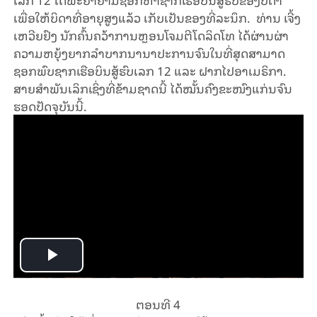
ເພື່ອໃຫ້​ບິ​ດາ​ທີ່​ອາ​ຍຸ​ສູງ​ແລ້ວ ເກັບ​ເປັນ​ຂອງທີ່​ລະ​ນຶກ. ທ່ານ ເຈີ້ງ​
ເຫວີຍ​ຢົງ ນັກ​ຄົ້ນ​ຄວ້າ​​ການຫຼອນ​ໂຈມ​ຕີ​ໂດລິດໂທ ໄດ້​ຜ່ານ​ຜ່າ​
ຄວາມ​ຫຍຸ້ງ​ຍາກ​ລຳ​ບາກ​ນານາ​ປະ​ການຈົນໃນທີ່ສຸດສາມາດ
ຊອກພົບ​ຊາກ​ເຮືອ​ບິນ​ສູ້​ຮົບ​ເລກ​ 12 ແລະ ຝາກ​ໄປ​ອາ​ເມ​ຣິ​ກາ.
ສາຍ​ສຳ​ພັນເລິກ​ເຊິ່ງ​ທີ່​ຂ້າມ​ຊາດ​ນີ້ ໄດ້​ໝັ້ນ​ຄົງ​ຂະ​ໜົງ​ແກ່ນຈົນ​
ຮອດ​ປັດ​ຈຸ​ບັນ​ນີ້.
Play
Video
ຕອນ​ທີ 4