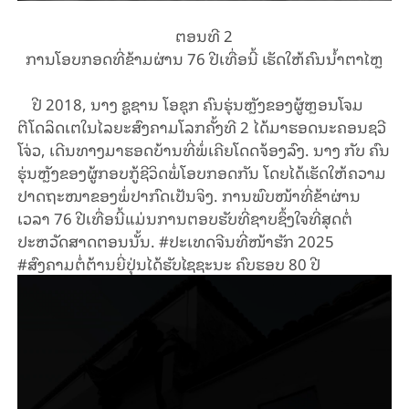
Video
ຕອນ​ທີ 2
ການໂອບກອດທີ່ຂ້າມຜ່ານ 76 ປີເທື່ອນີ້ ເຮັດໃຫ້ຄົນນ້ຳຕາໄຫຼ
ປີ 2018, ນາງ ຊູຊານ ໂອຊຸກ ຄົນຮຸ່ນຫຼັງຂອງຜູ້ຫຼອນໂຈມ
ຕີໂດ
ລິດເຕໃນໄລຍະສົງຄາມໂລກຄັ້ງທີ 2 ໄດ້ມາຮອດນະຄອນ
ຊວີ
ໂຈ່ວ, ເດີນທາງມາຮອດບ້ານທີ່ພໍ່ເຄີຍໂດດຈ້ອງລົງ. ນາງ ກັບ ຄົນ
ຮຸ່ນຫຼັງຂອງຜູ້ກອບກູ້ຊີວິດພໍ່ໂອບກອດກັນ ໂດຍໄດ້ເຮັດໃຫ້ຄວາມ
ປາດຖະໜາຂອງພໍ່ປາກົດເປັນຈິງ. ການພົບໜ້າທີ່ຂ້າຜ່ານ
ເວລາ 76 ປີເທື່ອນີ້ແມ່ນການຕອບຮັບທີ່ຊາບຊຶ້ງໃຈທີ່ສຸດຕໍ່
ປະຫວັດສາດຕອນນັ້ນ. #ປະເທດຈີນທີ່ໜ້າຮັກ 2025
#ສົງຄາມຕໍ່ຕ້ານຍີ່ປຸ່ນໄດ້ຮັບໄຊຊະນະ ຄົບຮອບ 80 ປີ