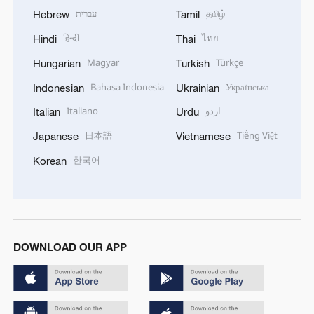
עברית
தமிழ்
Hebrew
Tamil
हिन्दी
ไทย
Hindi
Thai
Magyar
Türkçe
Hungarian
Turkish
Bahasa Indonesia
Українська
Indonesian
Ukrainian
Italiano
اردو
Italian
Urdu
日本語
Tiếng Việt
Japanese
Vietnamese
한국어
Korean
DOWNLOAD OUR APP