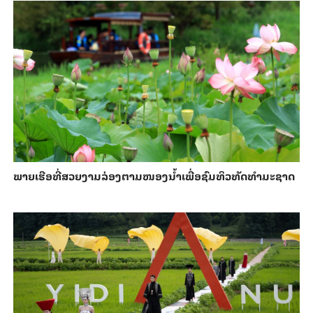
ພາຍ​ເຮືອທີ່​ສວຍ​ງາມ​ລ່ອງ​ຕາມ​​ໜອງນ້ຳ​​ເພື່ອ​ຊົມ​ທິວ​ທັດ​ທຳ​ມະ​ຊາດ