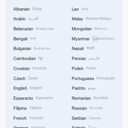
Shqip
ລາວ
Albanian
Lao
العربية
Bahasa Melayu
Arabic
Malay
Беларуская
Монгол
Belarusian
Mongolian
বাংলা
မြန်မာဘာသာ
Bengali
Myanmar
Български
नेपाली
Bulgarian
Nepali
ខ្មែរ
فارسی
Cambodian
Persian
Hrvatski
Polski
Croatian
Polish
Český
Português
Czech
Portuguese
English
پښتو
English
Pashto
Esperanto
Română
Esperanto
Romanian
Filipino
Русский
Filipino
Russian
Français
Српски
French
Serbian
Deutsch
සිංහල
German
Sinhala