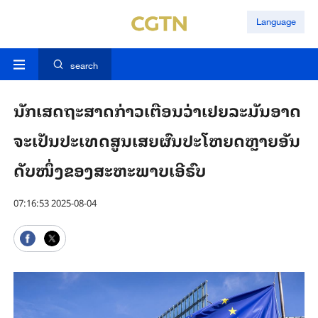
Language
search
ນັກ​ເສດ​ຖະ​ສາດ​ກ່າວເຕືອນ​ວ່າ​ເຢຍ​ລະ​ມັນ​ອາດ​
ຈະ​ເປັນ​ປະ​ເທດ​​ສູນ​ເສຍ​ຜົນ​ປະ​ໂຫຍດ​ຫຼາຍ​ອັນ​
ດັບ​ໜຶ່ງ​ຂອງ​ສະ​ຫະ​ພາບ​ເອີ​ຣົບ
07:16:53 2025-08-04