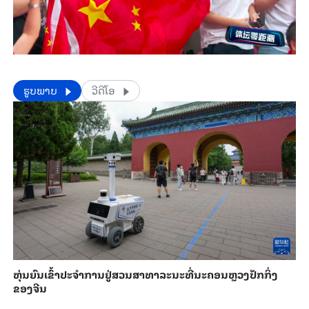
​​ຮູບພາບ
ວີດີໂອ
​ຫຸ່ນ​ຍົນ​ເຂົ້າ​ປະ​ຈຳ​ການ​ຢູ່​ສວນ​ສາ​ທາ​ລະ​ນະ​ທີ່​ນະ​ຄອນຫຼວງ​ປັກ​ກິ່ງ​
ຂອງ​ຈີນ