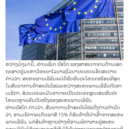
ຫວ່າງ​ມໍ່ໆ​ມາ​ນີ້, ທ່ານ​ເຊີ​ເກ ບັ​ສ​ໂກ ຮອງ​ສາ​ສະ​ດາ​ຈານ​​ດ້ານເສດ​
ຖະ​ສາດ​​ຢູ່​ມະ​ຫາ​ວິ​ທະ​ຍາ​ໄລ​ບາ​ເຊ​ໂລ​ນາ​ປະ​ເທດ​ແອັ​ດ​ສະ​ປາຍ​
ກ່າວ​ວ່າ: ສະ​ຫະ​ພາບ​ເອີ​ຣົບ​​ຈະ​ໄດ້​ຮັບ​ຜົນ​ປະ​ໂຫຍດ​ໜ້ອຍ​ທີ່​ສຸດ​
ໃນ​ສັນ​ຍາ​ການ​ຄ້າ​ສະ​ບັບ​ໃໝ່​ລະ​ຫວ່າງ​ສະ​ຫະ​ພາບ​ເອີ​ຣົບ​ກັບ​ອາ​
ເມ​ຣິ​ກາ, ສ່ວນ​ເຢຍ​ລະ​ມັນ​ອາດ​ຈະ​ເປັນ​ປະ​ເທດ​ສູນ​ເສຍ​ຜົນ​ປະ​
ໂຫຍດ​ຫຼາຍອັນ​ດັບ​ໜຶ່ງ​ຂອງ​ສະ​ຫະ​ພາບ​ເອີ​ຣົບ.
ທ່ານ​ບັ​ສ​ໂກ ກ່າວ​ວ່າ, ສັນ​ຍາ​ການ​ຄ້າ​ສະ​ບັບ​ໃໝ່​ດັ່ງ​ກ່າວ​ກຳ​ນົດ​
ວ່າ, ອາ​ເມ​ຣິ​ກາ​ຈະ​ເກັບ​ພາ​ສີ 15% ຕໍ່​ສິນ​ຄ້າ​ທີ່​ນຳ​ເຂົ້າ​ຈາກ​ສະ​ຫະ​
ພາບ​ເອີ​ຣົບ, ​ແຕ່​ສິນ​ຄ້າ​​ຫຼາຍ​ຢ່າງທີ່​ອາ​ເມ​ຣິ​ກາ​ຂາຍ​ຢູ່​ສະ​ຫະ​
ພາບ​ເອີ​ຣົບ​ບໍ່​ຕ້ອງ​ເສຍ​ພາ​ສີຜົນ​ໄດ້​ຮັບ​ທາງບວກ​ພຽງ​ຢ່າງ​ດຽວ​ທີ່​