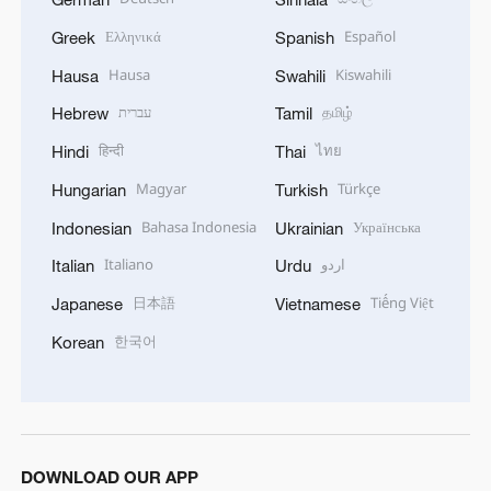
Ελληνικά
Español
Greek
Spanish
Hausa
Kiswahili
Hausa
Swahili
עברית
தமிழ்
Hebrew
Tamil
हिन्दी
ไทย
Hindi
Thai
Magyar
Türkçe
Hungarian
Turkish
Bahasa Indonesia
Українська
Indonesian
Ukrainian
Italiano
اردو
Italian
Urdu
日本語
Tiếng Việt
Japanese
Vietnamese
한국어
Korean
DOWNLOAD OUR APP