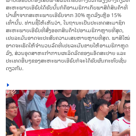
ສະ​ຫະ​ພາບ​ເອີ​ຣົບ​ໄດ້​ຮັບ​ນັ້ນ​ກໍ​ຄື​ອາ​ເມ​ຣິ​ກາ​ເກັບ​ພາ​ສີ​ຕໍ່​ສິນ​ຄ້າ​ທີ່​
ນຳ​ເຂົ້າ​ຈາກ​ສະ​ຫະ​ພາບ​ເອີ​ຣົບ​ຈາກ 30% ຫຼຸດ​ລົງ​ເຫຼືອ 15%
ເທົ່າ​ນັ້ນ. ທ່ານ​ຊີ້​ໃຫ້​ເຫັນ​ວ່າ, ໃນ​ຖາ​ນະ​ເປັນ​ປະ​ເທດ​ສະ​ມາ​ຊິກ​
ສະ​ຫະ​ພາບ​ເອີ​ຣົບ​ທີ່​ສົ່ງ​ອອກ​ສິນ​ຄ້າ​ໄປ​ອາ​ເມ​ຣິ​ກາ​ຫຼາຍ​ທີ່​ສຸດ​,
ເຢຍ​ລະ​ມັນ​ອາດຈະ​ປະ​ສົບ​ຄວາມ​ເສຍ​ຫາຍ​ຫຼາຍ​ທີ່​ສຸດ. ພາ​ສີ​ໃໝ່​
ອາດ​ຈະ​ເຮັດ​ໃຫ້​ຈຳ​ນວນ​ລົດ​ທີ່​ເຢຍ​ລະ​ມັນ​ຂາຍ​ໃຫ້​ອາ​ເມ​ຣິ​ກາ​ຫຼຸດ​
ລົງ, ສ່ວນ​​ອຸດ​ສາ​ຫະ​ກຳ​ການ​ຜະ​ລິດ​ລົດ​ຂອງ​ແອັ​​ດສະ​ປາຍ ແລະ
ປະ​ເທດ​ອື່ນໆ​ຂອງ​ສະ​ຫະ​ພາບ​ເອີ​ຣົບ​​ກໍ​ຈະ​ໄດ້​ຮັບ​ຜົນ​ກະ​ທົບ​ເຊັ່ນ​
ດຽວ​ກັນ.