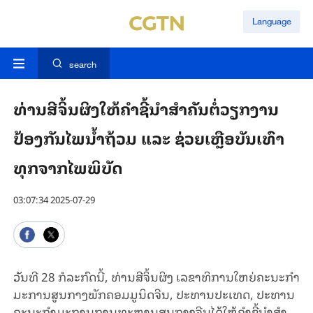
Language
search
ທ່ານ​ສີ​ຈິ້ນ​ຜິງ​ໃຫ້​ຄຳ​ຊີ້​ນຳ​ສຳ​ຄັນ​ຕໍ່​ວຽກ​ງານ​
ປ້ອງ​ກັນ​ໄພ​ນ້ຳ​ຖ້ວມ ແລະ ຊ່ວຍ​ເຫຼືອ​​ບັນ​ເທົາ​
ທຸກ​ຈາກ​ໄພ​ພິ​ບັດ
03:07:34 2025-07-29
ວັນ​ທີ 28 ກໍ​ລະ​ກົດ​ນີ້, ທ່ານ​ສີ​ຈິ້ນ​ຜິງ ເລ​ຂ​າ​ທິ​ການ​ໃຫຍ່​ຄະ​ນະ​ກຳ​
ມະ​ການ​ສູນ​ກາງ​ພັກ​ຄອມ​ມູ​ນິດ​ຈີນ, ປະ​ທານ​ປະ​ເທດ, ປະ​ທານ​
ຄະ​ນະ​ກຳ​ມະ​ການ​ການ​ທະ​ຫານ​ສູນ​ກາງ​ຈີນ​ໄດ້​ໃຫ້​ຄຳ​ຊີ້​ນຳ​ສຳ​