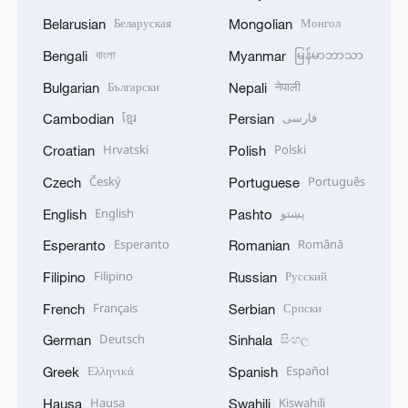
Беларуская
Монгол
Belarusian
Mongolian
বাংলা
မြန်မာဘာသာ
Bengali
Myanmar
Български
नेपाली
Bulgarian
Nepali
ខ្មែរ
فارسی
Cambodian
Persian
Hrvatski
Polski
Croatian
Polish
Český
Português
Czech
Portuguese
English
پښتو
English
Pashto
Esperanto
Română
Esperanto
Romanian
Filipino
Русский
Filipino
Russian
Français
Српски
French
Serbian
Deutsch
සිංහල
German
Sinhala
Ελληνικά
Español
Greek
Spanish
Hausa
Kiswahili
Hausa
Swahili