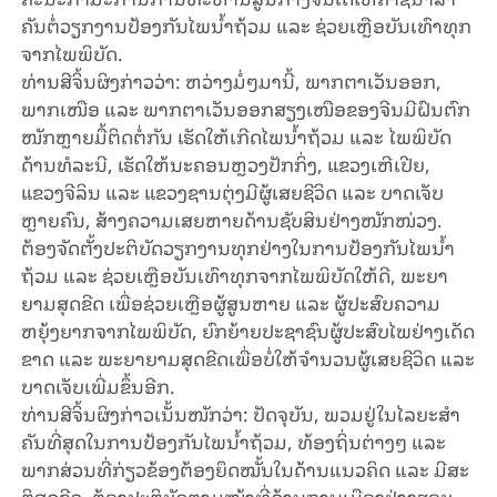
ຄັນ​ຕໍ່​ວຽກ​ງານ​ປ້ອງ​ກັນ​ໄພ​ນ້ຳ​ຖ້ວມ ແລະ ຊ່ວຍ​ເຫຼືອ​ບັນ​ເທົາ​ທຸກ​
ຈາກ​ໄພ​ພິ​ບັດ.
ທ່ານ​ສີ​ຈິ້ນ​ຜິງ​ກ່າວ​ວ່າ: ຫວ່າງ​ມໍ່ໆ​ມາ​ນີ້, ພາກ​ຕາ​ເວັນ​ອອກ,
ພາກ​ເໜືອ ແລະ ພາກ​ຕາ​ເວັນ​ອອກ​ສຽງ​ເໜືອ​ຂອງ​ຈີນ​ມີ​ຝົນ​ຕົກ​
ໜັກ​ຫຼາຍ​ມື້​ຕິດ​ຕໍ່​ກັນ ເຮັດ​ໃຫ້​ເກີດ​ໄພ​ນ້ຳ​ຖ້ວມ ແລະ ໄພ​ພິ​ບັດ​
ດ້ານ​ທໍ​ລະ​ນີ, ເຮັດ​ໃຫ້​ນະ​ຄອນຫຼວງ​ປັກ​ກິ່ງ, ແຂວງ​ເຫີ​ເປີຍ,
ແຂວງ​ຈີ​ລິນ ແລະ ແຂວງ​ຊານ​ຕຸ່ງ​ມີ​ຜູ້​ເສຍ​ຊີ​ວິດ ແລະ ບາດ​ເຈັບ
ຫຼາຍ​ຄົນ, ສ້າງ​ຄວາມ​ເສຍ​ຫາຍ​ດ້ານ​ຊັບ​ສິນ​ຢ່າງ​ໜັກ​ໜ່ວງ.
ຕ້ອງ​ຈັດ​ຕັ້ງ​ປະ​ຕິ​ບັດ​ວຽກ​ງານ​ທຸກ​​ຢ່າງ​ໃນ​ການ​ປ້ອງ​ກັນ​ໄພ​ນ້ຳ​​
ຖ້ວມ ແລະ ຊ່ວຍ​ເຫຼືອ​ບັນ​ເທົາ​ທຸກ​ຈາກ​ໄພ​ພິ​ບັດ​ໃຫ້​ດີ, ພະ​ຍາ​
ຍາມ​ສຸດ​ຂີດ ເພື່ອ​ຊ່ວຍ​ເຫຼືອ​ຜູ້​ສູນ​ຫາຍ ແລະ ຜູ້​ປະ​ສົບ​ຄວາມ​
ຫຍຸ້ງ​ຍາກ​​ຈາກ​ໄພ​ພິ​ບັດ, ຍົກ​ຍ້າຍ​ປະ​ຊາ​ຊົນ​ຜູ້​ປະ​ສົບ​ໄພ​ຢ່າງ​ເດັດ​
ຂາດ ແລະ ພະ​ຍາ​ຍາມ​ສຸດ​ຂີດ​ເພື່ອ​ບໍ່​ໃຫ້​ຈຳ​ນວນ​ຜູ້​ເສຍ​ຊີ​ວິດ ແລະ
ບາດ​ເຈັບ​ເພີ່ມ​ຂຶ້ນ​ອີກ.
ທ່ານ​ສີ​ຈິ້ນ​ຜິງ​ກ່າວ​ເນັ້ນ​ໜັກ​ວ່າ: ປັດ​ຈຸ​ບັນ, ພວມ​ຢູ່​ໃນ​ໄລ​ຍະ​ສຳ​
ຄັນ​ທີ່​​ສຸດໃນ​ການ​ປ້ອງ​ກັນ​ໄພ​ນ້ຳ​​ຖ້ວມ, ທ້ອງ​ຖິ່ນ​ຕ່າງໆ ແລະ
ພາກ​ສ່ວນ​ທີ່​ກ່ຽວ​ຂ້ອງ​ຕ້ອງ​​ຍຶດ​ໝັ້ນ​ໃນ​ດ້ານ​ແນວ​ຄິດ ແລະ ​ມີສະ​
ຕິ​ສຸດ​ຂີດ, ຕ້ອງປະ​ຕິ​ບັດ​ຕາມ​ໜ້າ​ທີ່​ດ້ານ​ການ​ເມືອງ​ຢ່າງ​ຮອບ​