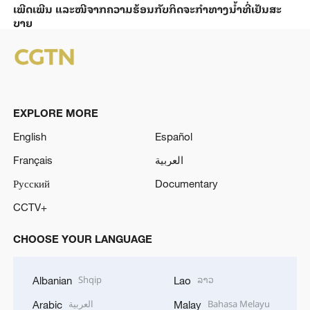
ເພີດ​ເພີນ ແລະ​ໜີ​ຈາກ​ຄວາມ​ຮ້ອນ​ກັບ​ກິດ​ຈະ​ກຳ​ທາງ​ນ້ຳ​​ທີ່​ເຢັນ​ສະ​
ບາຍ
EXPLORE MORE
English
Español
Français
العربية
Русский
Documentary
CCTV+
CHOOSE YOUR LANGUAGE
Shqip
ລາວ
Albanian
Lao
العربية
Bahasa Melayu
Arabic
Malay