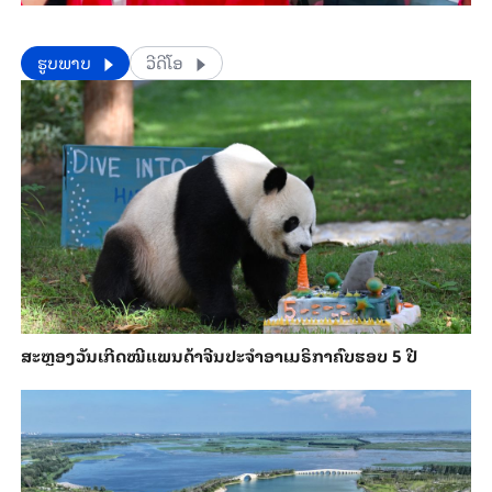
​​ຮູບພາບ
ວີດີໂອ
ສະຫຼອງວັນ​ເກີດ​ໝີ​ແພນ​ດ້າ​ຈີນ​ປະ​ຈຳ​ອາ​ເມ​ຣິ​ກາ​ຄົບ​ຮອບ 5 ປີ