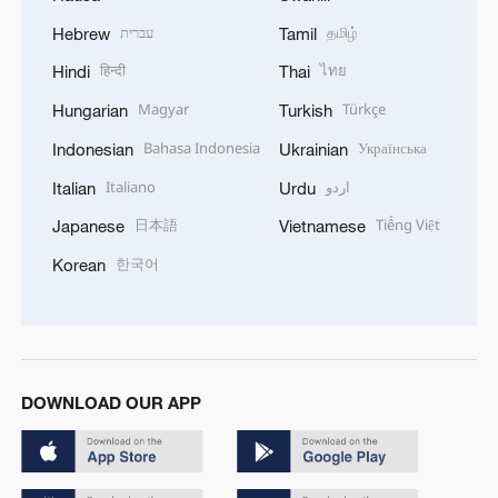
עברית
தமிழ்
Hebrew
Tamil
हिन्दी
ไทย
Hindi
Thai
Magyar
Türkçe
Hungarian
Turkish
Bahasa Indonesia
Українська
Indonesian
Ukrainian
Italiano
اردو
Italian
Urdu
日本語
Tiếng Việt
Japanese
Vietnamese
한국어
Korean
DOWNLOAD OUR APP