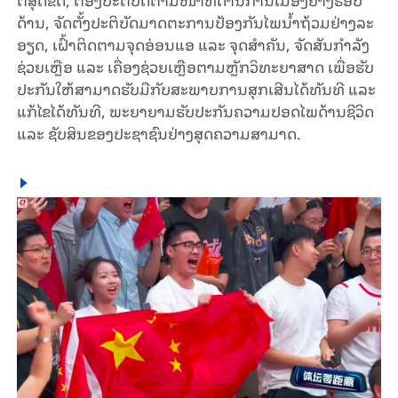
ດ້ານ, ຈັດ​ຕັ້ງ​ປະ​ຕິ​ບັດ​ມາດ​ຕະ​ການ​ປ້ອງ​ກັນ​ໄພ​ນ້ຳ​​ຖ້ວມ​ຢ່າງ​ລະ​
ອຽດ, ເຝົ້າ​ຕິດ​ຕາມ​​ຈຸດ​ອ່ອນ​ແອ ແລະ ​ຈຸດ​ສຳ​ຄັນ, ຈັດ​ສັນ​ກຳ​ລັງ​
ຊ່ວ​ຍ​ເຫຼືອ ແລະ ​ເຄື່ອງຊ່ວຍ​ເຫຼືອ​ຕາມຫຼັກ​ວິ​ທະ​ຍາ​ສາດ ເພື່ອ​ຮັບ​
ປະ​ກັນ​ໃຫ້​ສາ​ມາດ​ຮັບ​ມື​ກັບ​ສະ​ພາບ​ການ​ສຸກ​ເສີນ​​ໄດ້​ທັນ​ທີ ແລະ
ແກ້​ໄຂ​ໄດ້​ທັນ​ທີ, ພະ​ຍາ​ຍາມ​ຮັບ​ປະ​ກັນ​ຄວາມ​ປອດ​ໄພ​ດ້ານ​ຊີ​ວິດ
ແລະ ຊັບ​ສິນ​ຂອງ​ປະ​ຊາ​ຊົນ​ຢ່າງ​ສຸດ​ຄວາມ​ສາ​ມາດ.