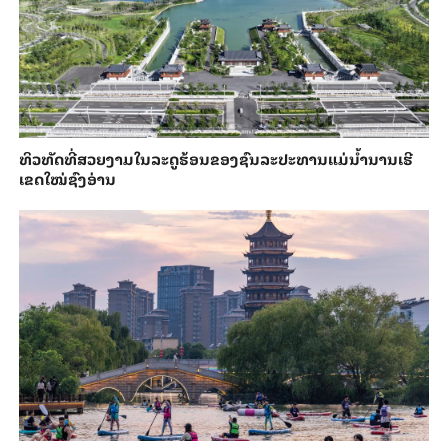
ທິວທັດທີ່ສວຍງາມໃນລະດູຮ້ອນຂອງຊົນລະປະທານແມ່ນ້ຳນານເຮີ
ເຂດໃໝ່ຊົງອ່ານ