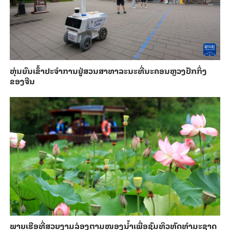
​ຫຸ່ນ​ຍົນ​ເຂົ້າ​ປະ​ຈຳ​ການ​ຢູ່​ສວນ​ສາ​ທາ​ລະ​ນະ​ທີ່​ນະ​ຄອນຫຼວງ​ປັກ​ກິ່ງ​
ຂອງ​ຈີນ
ພາຍ​ເຮືອທີ່​ສວຍ​ງາມ​ລ່ອງ​ຕາມ​​ໜອງນ້ຳ​​ເພື່ອ​ຊົມ​ທິວ​ທັດ​ທຳ​ມະ​ຊາດ