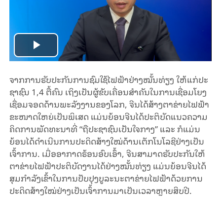
Play
Video
ຈາກ​ການ​ຮັບ​ປະ​ກັນ​ການ​ຊົມໃຊ້​ໄຟ​ຟ້າ​ຢ່າງ​ໝັ້ນ​ທ່ຽງ​ ໃຫ້​ແກ່​ປ​ະ​
ຊາ​ຊົນ 1,4 ຕື້​ຄົນ​ ເຖິງເປັນ​ຜູ້​ຂັບ​ເຄື່ອນ​ສຳ​ຄັນ​ໃນ​ການ​ເຊື່ອມ​ໂຍງ​
ເຊື່ອມ​ຈອດ​ດ້ານ​ພະ​ລັງ​ງານ​ຂອງ​ໂລກ, ຈີນ​ໄດ້​ສ້າງ​ຕາ​ຂ່າຍ​ໄຟ​ຟ້າ​
ຂະ​ໜາດ​ໃຫຍ່ເປັນ​ພິ​ເສດ​ ແມ່ນ​ຍ້ອນ​ຈີນ​ໄດ້​ປະ​ຕິ​ບັດ​ແນວ​ຄວາມ​
ຄິດ​ການ​ພັດ​ທະ​ນາ​ທີ່ “ຖື​ປະ​ຊາ​ຊົນ​ເປັນ​ໃຈ​ກາງ” ແລະ ກໍ​ແມ່ນ​
ຍ້ອນ​​ໄດ້​ດຳ​ເນີນ​ການ​ປະ​ດິດ​ສ້າງ​ໃໝ່​ດ້ານ​ເຕັກ​ໂນ​ໂລ​ຊີ​ຢ່າງ​ເປັນ​
ເຈົ້າ​ການ. ​​ເມື່ອ​ອາ​ກາດ​ຮ້ອນອົບ​ເອົ້າ, ຈີນ​ສາ​ມາດ​ຮັບ​ປະ​ກັນ​ໃຫ້​
ຕາ​ຂ່າຍ​ໄຟ​ຟ້າ​ປະ​ຕິ​ບັດ​ງານໄດ້​ຢ່າງ​ໝັ້ນ​ທ່ຽງ ແມ່ນ​ຍ້ອນ​​ຈີນ​ໄດ້​
ສຸມ​ກຳ​ລັງ​ເຂົ້າ​ໃນ​ການ​ປັບ​ປຸງ​ບູ​ລະ​ນະ​ຕາ​ຂ່າຍ​ໄຟ​ຟ້າ​ດ້ວຍ​ການ​
ປະ​ດິດ​ສ້າງ​ໃໝ່​ຢ່າງ​ເປັນ​ເຈົ້າ​ການ​ມາ​ເປັນ​ເວ​ລາຫຼາຍ​ສິບ​ປີ.