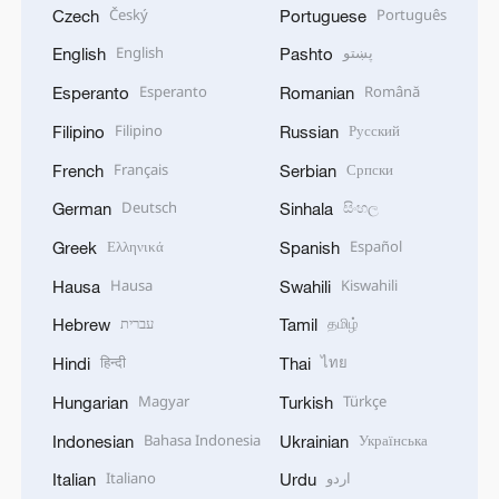
Český
Português
Czech
Portuguese
English
پښتو
English
Pashto
Esperanto
Română
Esperanto
Romanian
Filipino
Русский
Filipino
Russian
Français
Српски
French
Serbian
Deutsch
සිංහල
German
Sinhala
Ελληνικά
Español
Greek
Spanish
Hausa
Kiswahili
Hausa
Swahili
עברית
தமிழ்
Hebrew
Tamil
हिन्दी
ไทย
Hindi
Thai
Magyar
Türkçe
Hungarian
Turkish
Bahasa Indonesia
Українська
Indonesian
Ukrainian
Italiano
اردو
Italian
Urdu