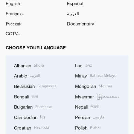
English
Español
Français
العربية
Русский
Documentary
CCTV+
CHOOSE YOUR LANGUAGE
Shqip
ລາວ
Albanian
Lao
العربية
Bahasa Melayu
Arabic
Malay
Беларуская
Монгол
Belarusian
Mongolian
বাংলা
မြန်မာဘာသာ
Bengali
Myanmar
Български
नेपाली
Bulgarian
Nepali
ខ្មែរ
فارسی
Cambodian
Persian
Hrvatski
Polski
Croatian
Polish