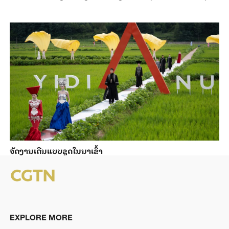
ຈັດງານເດີນແບບຊຸດໃນນາເຂົ້າ
EXPLORE MORE