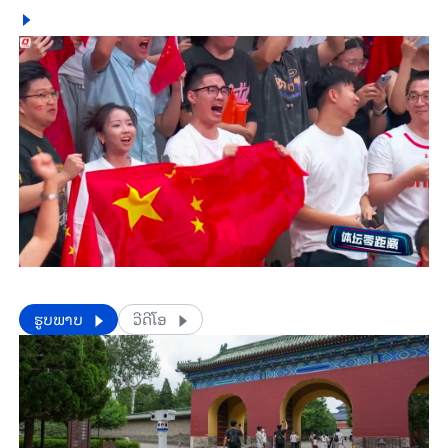
​​ຮູບພາບ
ວີດີໂອ