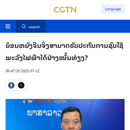
Language
search
ຍ້ອນຫຍັງຈີນຈິ່ງສາມາດຮັບປະກັນການຊົມໃຊ້
ພະລັງໄຟຟ້າໄດ້ຢ່າງໝັ້ນທ່ຽງ?
06:47:20 2025-07-22