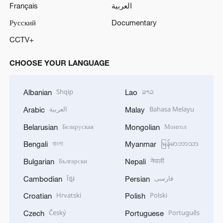
Français
العربية
Русский
Documentary
CCTV+
CHOOSE YOUR LANGUAGE
Shqip
ລາວ
Albanian
Lao
العربية
Bahasa Melayu
Arabic
Malay
Беларуская
Монгол
Belarusian
Mongolian
বাংলা
မြန်မာဘာသာ
Bengali
Myanmar
Български
नेपाली
Bulgarian
Nepali
ខ្មែរ
فارسی
Cambodian
Persian
Hrvatski
Polski
Croatian
Polish
Český
Português
Czech
Portuguese