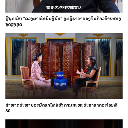
ຜູ້ບຸກເບີກ "ດວງຕາເຮືອບິນສູ້ຮົບ" ຊຸກຍູ້ຣາດາຂອງຈີນກ້າວຂ້າມສອງ
ຈຸດສູງສຸດ
ສຳ​ພາດ​ປະ​ທານສະ​ມັດ​ຊາ​ໃຫຍ່​ອົງ​ການສະ​ຫະ​ປະ​ຊາ​ຊາດສະ​ໄໝ​ທີ
80