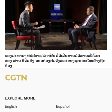
ຮອງ​ປະທາ​ນາ​ທິ​ບໍ​ດີອ​າ​ຟ​ຣິ​ກາ​ໃຕ້: ຂໍ້​ລິ​ເລີ່ມການ​ບໍ​ລິ​ຫານ​ທົ່ວ​ໂລກ​
ຂອງ ທ່ານ ສີ​ຈິ້ນ​ຜິງ ​ສ​ອດ​ຄ່ອງ​ກັບຈັງ​ຫວະ​ຂອງ​ຍຸກກ​ສະ​ໄໝ​ຢ່າງ​ຖືກ​
ຕ້ອງ
EXPLORE MORE
English
Español