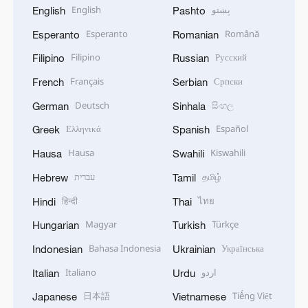
English
پښتو
English
Pashto
Esperanto
Română
Esperanto
Romanian
Filipino
Русский
Filipino
Russian
Français
Српски
French
Serbian
Deutsch
සිංහල
German
Sinhala
Ελληνικά
Español
Greek
Spanish
Hausa
Kiswahili
Hausa
Swahili
עברית
தமிழ்
Hebrew
Tamil
हिन्दी
ไทย
Hindi
Thai
Magyar
Türkçe
Hungarian
Turkish
Bahasa Indonesia
Українська
Indonesian
Ukrainian
Italiano
اردو
Italian
Urdu
日本語
Tiếng Việt
Japanese
Vietnamese