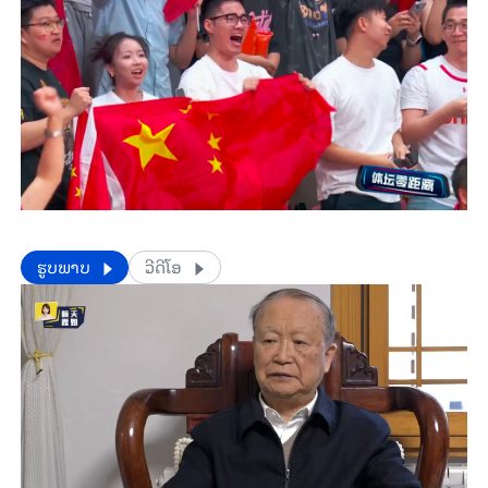
​​ຮູບພາບ
ວີດີໂອ