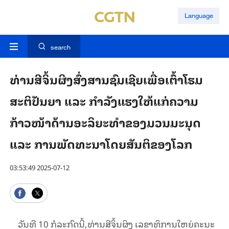
Language
search
ທ່ານສີຈິ້ນຜິງສົ່ງສານຊົມເຊີຍເພື່ອເຕົ້າໂຮມ
ສະຕິປັນຍາ ແລະ ກຳລັງແຮງໃຫ້ແກ່ຄວາມ
ກ້າວໜ້າດ້ານອະລິຍະທຳຂອງມວນມະນຸດ
ແລະ ການພັດທະນາໂດຍສັນຕິຂອງໂລກ
03:53:49 2025-07-12
ວັນທີ 10 ກໍລະກົດນີ້,ທ່ານສີຈິ້ນຜິງ ເລຂາທິການໃຫຍ່ຄະນະ