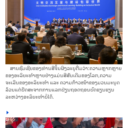
ສານຊົມເຊີຍຂອງທ່ານສີຈິ້ນຜິງລະບຸຕື່ມວ່າ:ຄວາມຫຼາກຫຼາຍ
ຂອງອະລິຍະທຳຫຼາຍຢ່າງແມ່ນສີສັນເດີມຂອງໂລກ,ຄວາມ
ຈະເລີນຂອງອະລິຍະທຳ ແລະ ຄວາມກ້າວໜ້າຂອງມວນມະນຸດ
ລ້ວນແຕ່ປັດສະຈາກການແລກປ່ຽນຖອດຖອນບົດຮຽນຮຽນ
ລະຫວ່າງອະລິຍະທຳບໍ່ໄດ້.