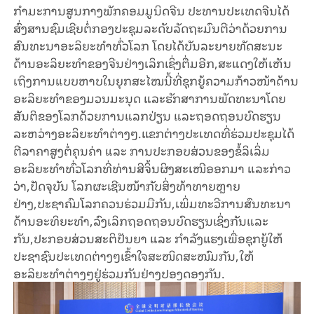
ກຳມະການສູນກາງພັກຄອມມູນິດຈີນ ປະທານປະເທດຈີນໄດ້
ສົ່ງສານຊົມເຊີຍຕໍ່ກອງປະຊຸມລະດັບລັດຖະມົນຕີວ່າດ້ວຍການ
ສົນທະນາອະລິຍະທຳທົ່ວໂລກ ໂດຍໄດ້ບັນລະຍາຍທັດສະນະ
ດ້ານອະລິຍະທຳຂອງຈີນຢ່າງເລິກເຊິ່ງຕື່ມອີກ,ສະແດງໃຫ້ເຫັນ
ເຖິງການແບບຫາບໃນຍຸກສະໄໝນີ້ທີ່ຊຸກຍູ້ຄວາມກ້າວໜ້າດ້ານ
ອະລິຍະທຳຂອງມວນມະນຸດ ແລະຮັກສາການພັດທະນາໂດຍ
ສັນຕິຂອງໂລກດ້ວຍການແລກປ່ຽນ ແລະຖອດຖອນບົດຮຽນ
ລະຫວ່າງອະລິຍະທຳຕ່າງໆ.ແຂກຕ່າງປະເທດທີ່ຮ່ວມປະຊຸມໄດ້
ຕີລາຄາສູງຕໍ່ຄຸນຄ່າ ແລະ ການປະກອບສ່ວນຂອງຂໍ້ລິເລິ່ມ
ອະລິຍະທຳທົ່ວໂລກທີ່ທ່ານສີຈິ້ນຜິງສະເໜີອອກມາ ແລະກ່າວ
ວ່າ,ປັດຈຸບັນ ໂລກຜະເຊີນໜ້າກັບສິ່ງທ້າທາຍຫຼາຍ
ຢ່າງ,ປະຊາຄົມໂລກຄວນຮ່ວມມືກັນ,ເພິ່ມທະວີການສົນທະນາ
ດ້ານອະທິຍະທຳ,ລົງເລິກຖອດຖອນບົດຮຽນເຊິ່ງກັນແລະ
ກັນ,ປະກອບສ່ວນສະຕິປັນຍາ ແລະ ກຳລັງແຮງເພື່ອຊຸກຍູ້ໃຫ້
ປະຊາຊົນປະເທດຕ່າງໆເຂົ້າໃຈສະໜິດສະໜົມກັນ,ໃຫ້
ອະລິຍະທຳຕ່າງໆຢູ່ຮ່ວມກັນຢ່າງປອງດອງກັນ.