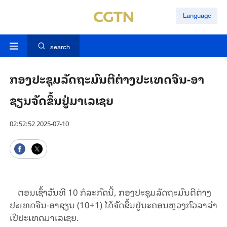
Language
search
ກອງ​ປະ​ຊຸມ​ລັດ​ຖະ​ມົນ​ຕີ​ຕ່າງ​ປະ​ເທດ​ຈີນ-ອາ​
ຊຽນ​ຈັດ​ຂຶ້ນ​ຢູ່​ມາ​ເລ​ເຊຍ
02:52:52 2025-07-10
ຕອນ​ເຊົ້າ​ວັນ​ທີ 10 ກໍ​ລະ​ກົດ​ນີ້, ກອງ​ປະ​ຊຸມ​ລັດ​ຖະ​ມົນ​ຕີ​ຕ່າງ​
ປະ​ເທດ​ຈີນ-ອາ​ຊຽນ (10+1) ໄດ້​ຈັດ​ຂຶ້ນ​ຢູ່​ນະ​ຄອນ​ຫຼວງ​ກົວ​ລາ​ລຳ​
ເປີ​ປະ​ເທດ​ມາ​ເລ​ເຊຍ.