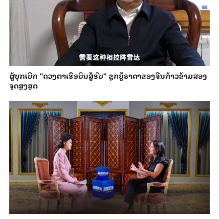
ຜູ້ບຸກເບີກ "ດວງຕາເຮືອບິນສູ້ຮົບ" ຊຸກຍູ້ຣາດາຂອງຈີນກ້າວຂ້າມສອງ
ຈຸດສູງສຸດ