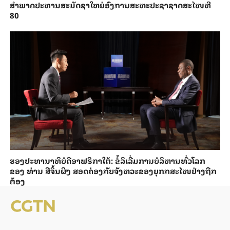
ສຳ​ພາດ​ປະ​ທານສະ​ມັດ​ຊາ​ໃຫຍ່​ອົງ​ການສະ​ຫະ​ປະ​ຊາ​ຊາດສະ​ໄໝ​ທີ
80
ຮອງ​ປະທາ​ນາ​ທິ​ບໍ​ດີອ​າ​ຟ​ຣິ​ກາ​ໃຕ້: ຂໍ້​ລິ​ເລີ່ມການ​ບໍ​ລິ​ຫານ​ທົ່ວ​ໂລກ​
ຂອງ ທ່ານ ສີ​ຈິ້ນ​ຜິງ ​ສ​ອດ​ຄ່ອງ​ກັບຈັງ​ຫວະ​ຂອງ​ຍຸກກ​ສະ​ໄໝ​ຢ່າງ​ຖືກ​
ຕ້ອງ