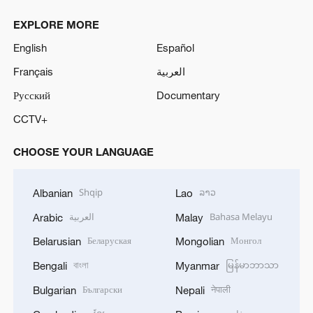
EXPLORE MORE
English
Español
Français
العربية
Русский
Documentary
CCTV+
CHOOSE YOUR LANGUAGE
Shqip
ລາວ
Albanian
Lao
العربية
Bahasa Melayu
Arabic
Malay
Беларуская
Монгол
Belarusian
Mongolian
বাংলা
မြန်မာဘာသာ
Bengali
Myanmar
Български
नेपाली
Bulgarian
Nepali