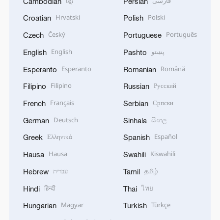
ខ្មែរ
فارسی
Cambodian
Persian
Hrvatski
Polski
Croatian
Polish
Český
Português
Czech
Portuguese
English
پښتو
English
Pashto
Esperanto
Română
Esperanto
Romanian
Filipino
Русский
Filipino
Russian
Français
Српски
French
Serbian
Deutsch
සිංහල
German
Sinhala
Ελληνικά
Español
Greek
Spanish
Hausa
Kiswahili
Hausa
Swahili
עברית
தமிழ்
Hebrew
Tamil
हिन्दी
ไทย
Hindi
Thai
Magyar
Türkçe
Hungarian
Turkish