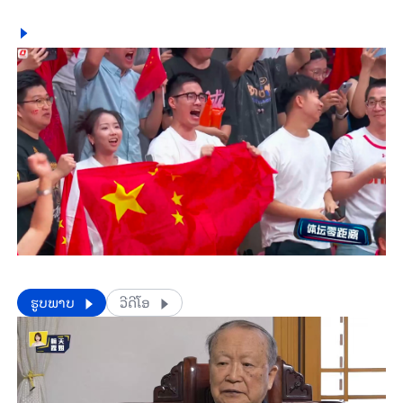
​​ຮູບພາບ
ວີດີໂອ