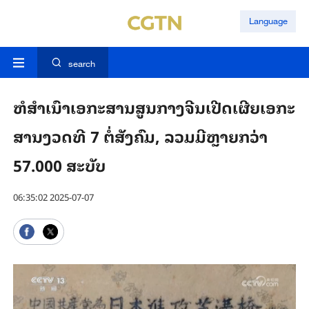
Language
search
ຫໍ​ສຳ​ເນົາ​ເອ​ກະ​ສານ​ສູນ​ກາງ​ຈີນ​ເປີດ​ເຜີຍເອ​ກະ​
ສານງວດ​ທີ 7 ຕໍ່​ສັງ​ຄົມ, ລວມ​ມີ​​ຫຼາຍກວ່າ
57.000 ສະ​ບັບ
06:35:02 2025-07-07