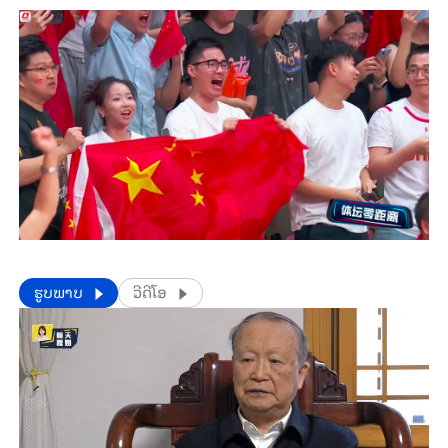
​​ຮູບພາບ
ວີດີໂອ