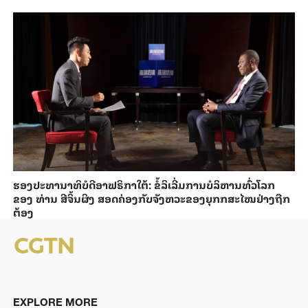
ຮອງ​ປະທາ​ນາ​ທິ​ບໍ​ດີອ​າ​ຟ​ຣິ​ກາ​ໃຕ້: ຂໍ້​ລິ​ເລີ່ມການ​ບໍ​ລິ​ຫານ​ທົ່ວ​ໂລກ​
ຂອງ ທ່ານ ສີ​ຈິ້ນ​ຜິງ ​ສ​ອດ​ຄ່ອງ​ກັບຈັງ​ຫວະ​ຂອງ​ຍຸກກ​ສະ​ໄໝ​ຢ່າງ​ຖືກ​
ຕ້ອງ
EXPLORE MORE