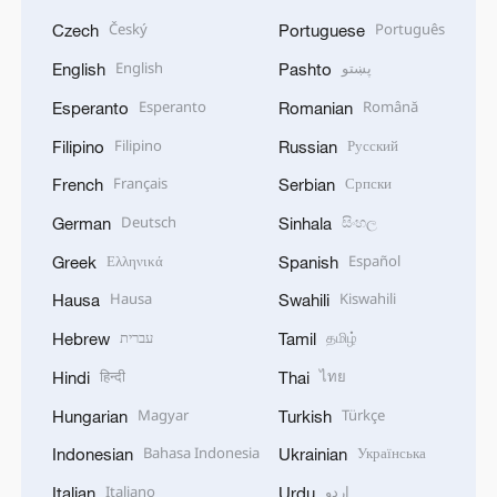
Český
Português
Czech
Portuguese
English
پښتو
English
Pashto
Esperanto
Română
Esperanto
Romanian
Filipino
Русский
Filipino
Russian
Français
Српски
French
Serbian
Deutsch
සිංහල
German
Sinhala
Ελληνικά
Español
Greek
Spanish
Hausa
Kiswahili
Hausa
Swahili
עברית
தமிழ்
Hebrew
Tamil
हिन्दी
ไทย
Hindi
Thai
Magyar
Türkçe
Hungarian
Turkish
Bahasa Indonesia
Українська
Indonesian
Ukrainian
Italiano
اردو
Italian
Urdu