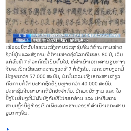
ເພື່ອລະນຶກວັນໄຊຊະນະສົງຄາມປະຊາຊົນຈີນຕໍ່ຕ້ານການຟາດ​
ຊິດຍີ່ປຸ່ນແລະສົງຄາມ ຕໍ່ຕ້ານຟາດຊິດໂລກຄົບຮອບ 80 ປີ, ເລີ່​ມ​
ແຕ່​ວັນ​ທີ 7 ກໍ​ລະ​ກົດ​ນີ້ເປັນ​ຕົ້ນ​ໄປ, ຫໍ​​ສຳ​ເນົາເອ​ກະ​ສານ​ສູນ​ກາງ​
ຈີນ​ຈະ​ເປີດ​ເຜີຍ​ເອ​ກະ​ສານງວດ​ທີ 7 ຕໍ່​ສັງ​ຄົມ, ເອ​ກະ​ສາ​ນງວດ​ນີ້​
ມີຫຼາຍກວ່າ 57.000 ສະ​ບັບ, ໃນ​ນັ້ນ​ລວມ​ທັງ​ເອ​ກະ​ສານ​ກ່ຽວ​
ກັບ​ການ​ຕໍ່​ຕ້ານ​​ຟາດ​ຊິດ​ຍີ່​ປຸ່ນ​ຫຼາຍກວ່າ 40.000 ສະ​ບັບ.
ປະ​ຊາ​ຊົນ​ຈີນ​ສາ​ມາດຖື​ບັດ​ປະ​ຈຳ​ຕົວ, ບັດ​ພະ​ນັກ​ງານ ແລະ ໃບ​
ຢັ້ງ​ຢືນ​ອື່ນໆ​ທີ່​ມີ​ຜົນ​ບັງ​ຄັບ​ໃຊ້​ໄ​ປ​ຊອກ​ອ່ານ ແລ​ະ ນຳ​ໃຊ້​ເອ​ກະ​
ສານ​ເຫຼົ່າ​ນີ້​ຢູ່​ຫ້ອງ​ເປີດ​​ເຜີຍ​ເອ​ກະ​ສານ​ຂອງ​ຫໍ​ສຳ​ເນົາ​ເອ​ກະ​ສານ​
ສູນ​ກາງ​ຈີນ.