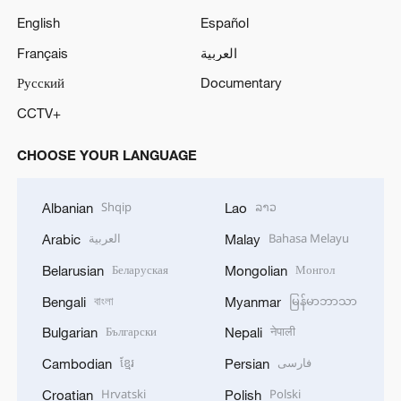
English
Español
Français
العربية
Русский
Documentary
CCTV+
CHOOSE YOUR LANGUAGE
Shqip
ລາວ
Albanian
Lao
العربية
Bahasa Melayu
Arabic
Malay
Беларуская
Монгол
Belarusian
Mongolian
বাংলা
မြန်မာဘာသာ
Bengali
Myanmar
Български
नेपाली
Bulgarian
Nepali
ខ្មែរ
فارسی
Cambodian
Persian
Hrvatski
Polski
Croatian
Polish