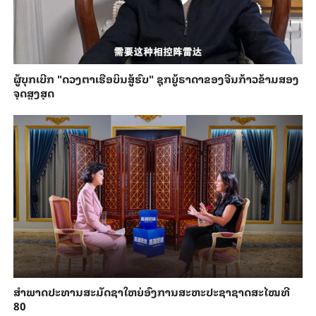
ຜູ້ບຸກເບີກ "ດວງຕາເຮືອບິນສູ້ຮົບ" ຊຸກຍູ້ຣາດາຂອງຈີນກ້າວຂ້າມສອງ
ຈຸດສູງສຸດ
ສຳ​ພາດ​ປະ​ທານສະ​ມັດ​ຊາ​ໃຫຍ່​ອົງ​ການສະ​ຫະ​ປະ​ຊາ​ຊາດສະ​ໄໝ​ທີ
80