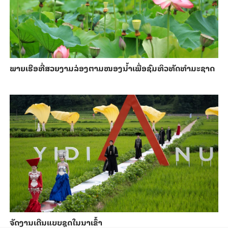
ພາຍ​ເຮືອທີ່​ສວຍ​ງາມ​ລ່ອງ​ຕາມ​​ໜອງນ້ຳ​​ເພື່ອ​ຊົມ​ທິວ​ທັດ​ທຳ​ມະ​ຊາດ
ຈັດງານເດີນແບບຊຸດໃນນາເຂົ້າ