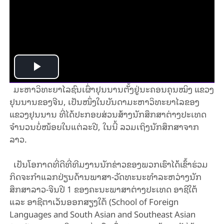
Play
ມະຫາວິທະຍາໄລຊົນເຜົ່າຢຸນນານຕັ້ງຢູ່ນະຄອນຄຸນໝິງ ແຂວງ
Video
ຢຸນນານຂອງຈີນ, ເປັນໜຶ່ງໃນບັນດາມະຫາວິທະຍາໄລຂອງ
ແຂວງຢຸນນານ ທີ່ໄດ້ປະກອບສ່ວນສ້າງນັກສຶກສາຕ່າງປະເທດ
ຈໍານວນບໍ່ໜ້ອຍໃນແຕ່ລະປີ, ໃນນີ້ ລວມເຖິງນັກສຶກສາຈາກ
ລາວ.
ເປັນໂອກາດທີ່ດີທີ່ທີມງານນັກຂ່າວຂອງພວກເຮົາໄດ້ເຂົ້າຮ່ວມ
ກິດຈະກໍາແລກປ່ຽນດ້ານພາສາ-ວັດທະນະທໍາລະຫວ່າງນັກ
ສຶກສາລາວ-ຈີນປີ 1 ຂອງຄະນະພາສາຕ່າງປະເທດ ອາຊີໃຕ້
ແລະ ອາຊີຕາເວັນອອກສຽງໃຕ້ (School of Foreign
Languages and South Asian and Southeast Asian