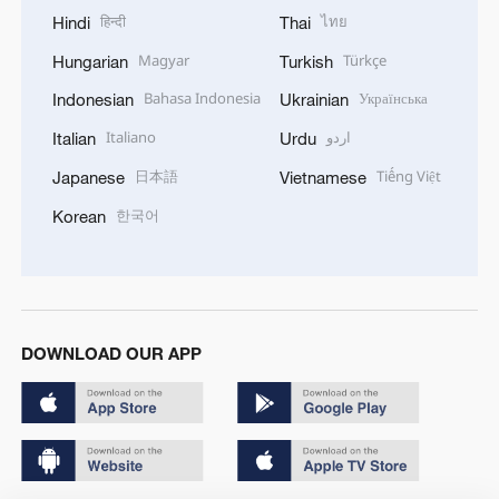
हिन्दी
ไทย
Hindi
Thai
Magyar
Türkçe
Hungarian
Turkish
Bahasa Indonesia
Українська
Indonesian
Ukrainian
Italiano
اردو
Italian
Urdu
日本語
Tiếng Việt
Japanese
Vietnamese
한국어
Korean
DOWNLOAD OUR APP