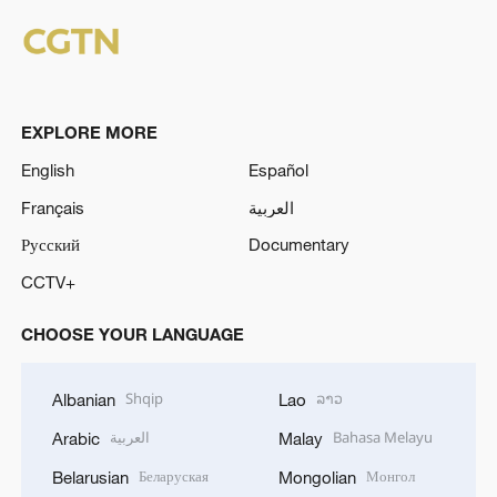
EXPLORE MORE
English
Español
Français
العربية
Русский
Documentary
CCTV+
CHOOSE YOUR LANGUAGE
Shqip
ລາວ
Albanian
Lao
العربية
Bahasa Melayu
Arabic
Malay
Беларуская
Монгол
Belarusian
Mongolian