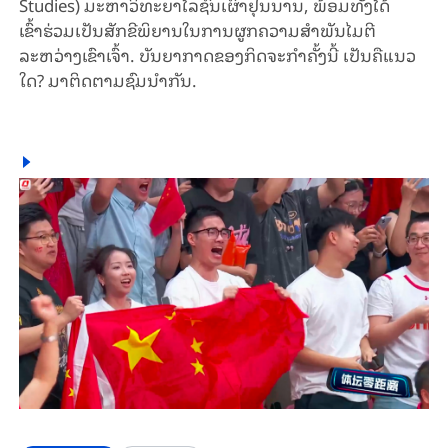
Studies) ມະຫາວິທະຍາໄລຊົນເຜົ່າຢຸນນານ, ພ້ອມທັງໄດ້
ເຂົ້າຮ່ວມເປັນສັກຂີພິຍານໃນການຜູກຄວາມສໍາພັນໄມຕີ
ລະຫວ່າງເຂົາເຈົ້າ. ບັນຍາກາດຂອງກິດຈະກໍາຄັ້ງນີ້ ເປັນຄືແນວ
ໃດ? ມາຕິດຕາມຊົມນໍາກັນ.​