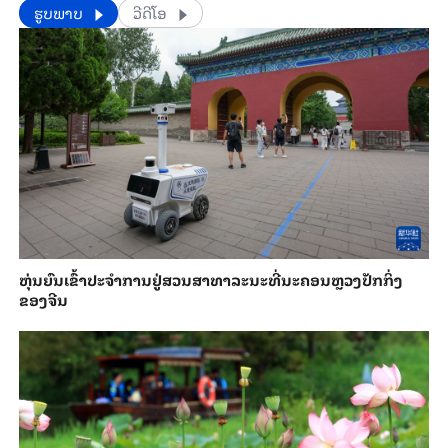
​​ຮູບພາບ
ວີດີໂອ
​ຫຸ່ນ​ຍົນ​ເຂົ້າ​ປະ​ຈຳ​ການ​ຢູ່​ສວນ​ສາ​ທາ​ລະ​ນະ​ທີ່​ນະ​ຄອນຫຼວງ​ປັກ​ກິ່ງ​
ຂອງ​ຈີນ