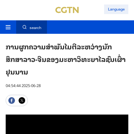
Language
search
ການຜູກຄວາມສໍາພັນໄມຕີລະຫວ່າງນັກ
ສຶກສາລາວ-ຈີນຂອງມະຫາວິທະຍາໄລຊົນເຜົ່າ
ຢຸນນານ
04:54:44 2025-06-28