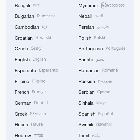
বাংলা
မြန်မာဘာသာ
Bengali
Myanmar
Български
नेपाली
Bulgarian
Nepali
ខ្មែរ
فارسی
Cambodian
Persian
Hrvatski
Polski
Croatian
Polish
Český
Português
Czech
Portuguese
English
پښتو
English
Pashto
Esperanto
Română
Esperanto
Romanian
Filipino
Русский
Filipino
Russian
Français
Српски
French
Serbian
Deutsch
සිංහල
German
Sinhala
Ελληνικά
Español
Greek
Spanish
Hausa
Kiswahili
Hausa
Swahili
עברית
தமிழ்
Hebrew
Tamil