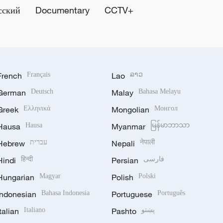
сский
Documentary
CCTV+
French
Français
Lao
ລາວ
German
Deutsch
Malay
Bahasa Melayu
Greek
Ελληνικά
Mongolian
Монгол
Hausa
Hausa
Myanmar
မြန်မာဘာသာ
Hebrew
עברית
Nepali
नेपाली
Hindi
हिन्दी
Persian
فارسی
Hungarian
Magyar
Polish
Polski
Indonesian
Bahasa Indonesia
Portuguese
Português
Italian
Italiano
Pashto
پښتو