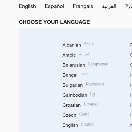
English
Español
Français
العربية
Ру
CHOOSE YOUR LANGUAGE
Albanian
Shqip
Arabic
العربية
Belarusian
Беларуская
Bengali
বাংলা
Bulgarian
Български
Cambodian
ខ្មែរ
Croatian
Hrvatski
Czech
Český
English
English