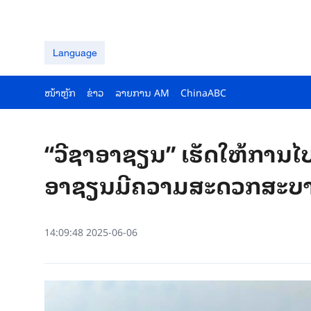
Language
ໜ້າຫຼັກ
ຂ່າວ
ລາຍ​ການ AM
ChinaABC
“ວີຊາອາຊຽນ” ເຮັດໃຫ້ການໄ
ອາຊຽນມີຄວາມສະດວກສະບາຍ
14:09:48 2025-06-06