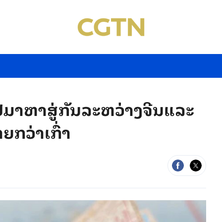
ປມາຫາສູ່ກັນລະຫວ່າງຈີນແລະ
ກວ່າເກົ່າ