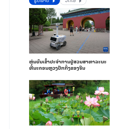
​​ຮູບພາບ
ວີດີໂອ
​ຫຸ່ນ​ຍົນ​ເຂົ້າ​ປະ​ຈຳ​ການ​ຢູ່​ສວນ​ສາ​ທາ​ລະ​ນະ​
ທີ່​ນະ​ຄອນຫຼວງ​ປັກ​ກິ່ງ​ຂອງ​ຈີນ