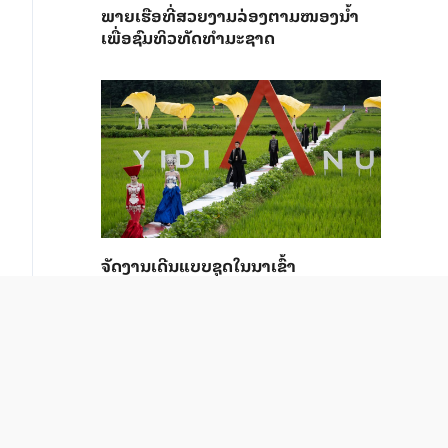
ພາຍ​ເຮືອທີ່​ສວຍ​ງາມ​ລ່ອງ​ຕາມ​​ໜອງນ້ຳ​​
ເພື່ອ​ຊົມ​ທິວ​ທັດ​ທຳ​ມະ​ຊາດ
ຈັດງານເດີນແບບຊຸດໃນນາເຂົ້າ