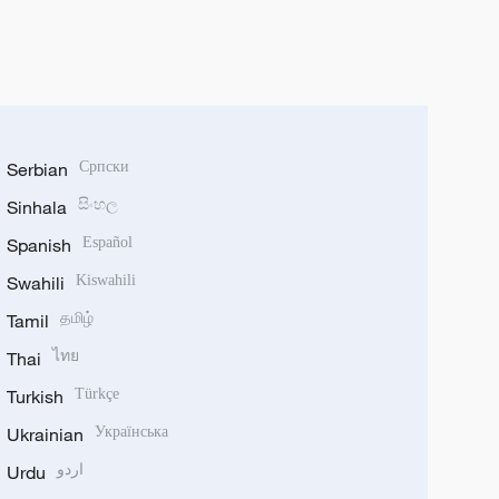
Serbian
Српски
Sinhala
සිංහල
Spanish
Español
Swahili
Kiswahili
Tamil
தமிழ்
Thai
ไทย
Turkish
Türkçe
Ukrainian
Українська
Urdu
اردو