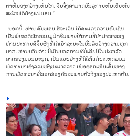
ຕາ​ທີ່ມອງກວ້າງເຫັນ​ໄກ, ຈີນ​ຈຶ່ງສາມາດບັນລຸການຫັນ​ເປັນ​ທັນ​
ສະ​ໄໝໄດ້ຢ່າງແນ່ນອນ.”
ນອກນີ້, ທ່ານ ສົມພອນ ສີ​ຈະ​ເລີນ ໄດ້ສະ​ແດງ​ຄວາມ​​ຊົມ​ເຊີຍ​
ເປັນ​ພິ​ເສດ​ຕໍ່​ພັກ​ຄອມ​ມູ​ນິດ​ຈີນ​ພາຍ​​ໃຕ້​ການ​​ຊີ້​ນຳນຳ​ພາ​ຂອງ​
ທ່ານ​ປະ​ທານ​ສີ​ຈິ້ນ​ຜິງ​ທີ່​ໄດ້​ເອົາ​ຊະ​ນະ​ໃນ​ບັ້ນ​ລຶບ​ລ້າງ​ຄວາມ​ທຸກ​
ຍາກ. ທ່ານ​ເຫັນ​ວ່າ: ນີ້​ເປັນເຫດການທີ່ບໍ່ເຄີຍມີໃນ​ປະ​ຫວັດ​
ສາດ​ຂອງມວນມະນຸດ, ເປັນ​ແບບ​ຢ່າງ​ທີ່​ດີ​ໃຫ້​ແກ່​ປະ​ເທດ​ພວມ​
ພັດ​ທະ​ນາ​ເຊິ່ງ​ລວມ​ທັງ​ປະ​ເທດ​ລາວ ເພື່ອ​ຊອກ​ເຫັນ​ເສັ້ນ​ທາງ​
ການ​ພັດ​ທະ​ນາ​ທີ່​ສອດ​ຄ່ອງ​ກັບ​ສະ​ພາບ​ຕົວ​ຈິງ​ຂອງ​ປະ​ເທດ​ຕົນ.