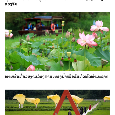
ຂອງ​ຈີນ
ພາຍ​ເຮືອທີ່​ສວຍ​ງາມ​ລ່ອງ​ຕາມ​​ໜອງນ້ຳ​​ເພື່ອ​ຊົມ​ທິວ​ທັດ​ທຳ​ມະ​ຊາດ