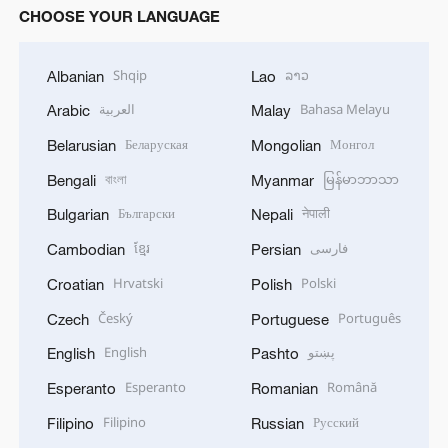
CHOOSE YOUR LANGUAGE
Shqip
ລາວ
Albanian
Lao
العربية
Bahasa Melayu
Arabic
Malay
Беларуская
Монгол
Belarusian
Mongolian
বাংলা
မြန်မာဘာသာ
Bengali
Myanmar
Български
नेपाली
Bulgarian
Nepali
ខ្មែរ
فارسی
Cambodian
Persian
Hrvatski
Polski
Croatian
Polish
Český
Português
Czech
Portuguese
English
پښتو
English
Pashto
Esperanto
Română
Esperanto
Romanian
Filipino
Русский
Filipino
Russian