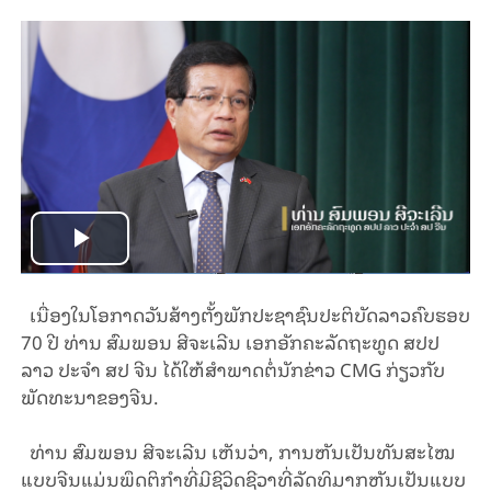
Play
Video
ເນື່ອງໃນໂອກາດວັນສ້າງຕັ້ງພັກປະຊາຊົນປະຕິບັດລາວຄົບຮອບ
70 ປີ ທ່ານ ສົມພອນ ສີຈະເລີນ ເອກອັກຄະລັດຖະທູດ ສປປ
ລາວ ປະຈຳ ສປ ຈີນ ໄດ້ໃຫ້ສຳພາດຕໍ່ນັກຂ່າວ CMG ກ່ຽວກັບ
ພັດທະນາຂອງຈີນ.
ທ່ານ ສົມພອນ ສີ​ຈະ​ເລີນ ເຫັນວ່າ, ການຫັນເປັນທັນສະໄໝ
ແບບຈີນແມ່ນພຶດຕິກຳທີ່ມີຊີວິດຊີວາທີ່ລັດທິມາກຫັນເປັນແບບ