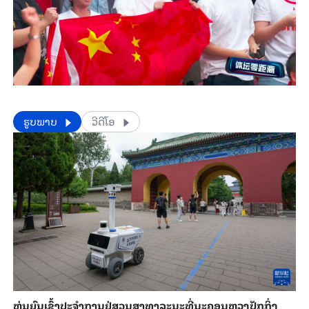
​​ຮູບພາບ
ວີດີໂອ
​ຫຸ່ນ​ຍົນ​ເຂົ້າ​ປະ​ຈຳ​ການ​ຢູ່​ສວນ​ສາ​ທາ​ລະ​ນະ​ທີ່​ນະ​ຄອນຫຼວງ​ປັກ​ກິ່ງ​