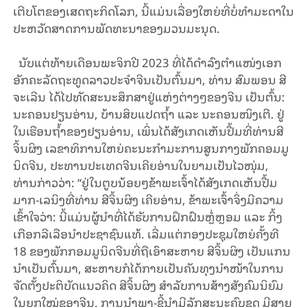
ເຕີບ​ໂຕ​ຂອງເສດ​ຖະ​ກິດ​ໂລກ, ​ນີ້ແມ່ນ​ເລື່ອງ​ໃຫຍ່​ທີ່ບໍ່​ທຳ​ມະ​ດາ​ໃນ​
ປະ​ຫວັດ​ສາດ​ການ​ພັດ​ທະ​ນາ​ຂອງມວນ​ມະ​ນຸດ.
ນັບ​ແຕ່​ທ້າຍ​ເດືອນ​ພະ​ຈິກ​ປີ 2023 ທີ່​ໄດ້​ດຳ​ລົງ​ຕຳ​ແໜ່ງ​ເອກ​
ອັກ​ຄະ​ລັດ​ຖະ​ທູດ​ລາວ​ປະ​ຈຳ​ຈີນ​ເປັນ​ຕົ້ນ​ມາ, ທ່ານ ສົມພອນ ສີ
ຈະເລີນ ໄດ້​ໄປ​ທັດ​ສະ​ນະ​ສຶກ​ສາ​ຢູ່ແຫ່ງ​ຕ່າງ​ໆ​ຂອງ​ຈີນ ເປັນ​ຕົ້ນ: ​
ນະ​ຄອນ​ຢຽນ​ອ່ານ, ບ້ານ​ສິບ​ແປດ​ຖ້ຳ ແລະ ນະ​ຄອນ​ໜິງ​ເຕີ. ຢູ່​
ໃນເຮືອນ​ຖ້ຳ​ຂອງ​ຢຽນ​ອ່ານ, ເພິ່ນ​ໄດ້​​ສັງ​ເກດເຫັນ​ປື້ມ​ທີ່​ທ່ານ​ສີ​
ຈິ້ນ​ຜິງ ເລ​ຂາ​ທິ​ການ​ໃຫຍ່​ຄະ​ນະ​ກຳ​ມະ​ການ​ສູນ​ກາງ​ພັກ​ຄອມ​ມູ​
ນິດ​ຈີນ, ປະ​ທານ​ປະ​ເທດ​ຈີນເຄີຍ​ອ່ານ​ໃນຍາມ​ເປັນ​ໄວ​ໜຸ່ມ,
ທ່ານກ່າວ​ວ່າ: “ຢູ່​ໃນ​ຕູບ​ນ້ອຍໆ​​ຂ້າ​ພະ​ເຈົ້​າ​ໄດ້​ສັງ​ເກດ​ເຫັນ​ປື້ມ​
ມາກ​-​ເລ​ນິງທີ່ທ່ານ ສີຈິ້ນຜິງ ເຄີຍອ່ານ, ​ຂ້າ​ພະ​ເຈົ້​າ​ຈິ່ງ​ມີ​ຄວາມ​
ເຂົ້າ​ໃຈ​ວ່າ: ນີ້ແມ່ນຜູ້ນຳ​ທີ່ໄດ້​ຮັບ​ການ​ຝຶກ​ຝົນຫຼໍ່ຫຼອມ ແລະ ກິ້ງ​
ເກືອກ​ລີ​ເລືອ​ນຳ​ປະ​ຊາ​ຊົນແທ້. ເລີ່ມ​ແຕ່ກອງ​ປະ​ຊຸມ​ໃຫຍ່​ຄັ້ງ​ທີ
18 ຂອງ​ພັກ​ກອມ​ມູ​ນິດ​ຈີນ​ທີ່​ຖື​ເອົາ​ສະ​ຫາຍ ​ສີ​ຈິ້ນ​ຜິງ ​ເປັນ​ແກນ​
ນໍາ​ເປັນຕົ້ນມາ, ສະ​ຫາຍ​ກໍ​ໄດ້​ກາຍເປັນ​ຄັນ​ທຸງນໍາໜ້າໃນການ​
ຈັດ​ຕັ້ງ​ປະ​ຕິ​ບັດ​ແນວ​ຄິດ ​ສີ​ຈິ້ນ​ຜິງ ສໍາລັບການ​ສ້າງ​ສັງ​ຄົມ​ນິ​ຍົມ​
ໃນ​ຍຸກ​ໃໝ່ຂອງຈີນ, ​ການ​ນຳ​ພາ​-​ຊີ້​ນຳມີລັກສະນະ​ຄົບ​ຊຸດ ​ມີ​ສາຍ​