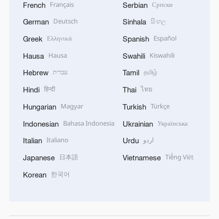
Français
Српски
French
Serbian
Deutsch
සිංහල
German
Sinhala
Ελληνικά
Español
Greek
Spanish
Hausa
Kiswahili
Hausa
Swahili
עברית
தமிழ்
Hebrew
Tamil
हिन्दी
ไทย
Hindi
Thai
Magyar
Türkçe
Hungarian
Turkish
Bahasa Indonesia
Українська
Indonesian
Ukrainian
Italiano
اردو
Italian
Urdu
日本語
Tiếng Việt
Japanese
Vietnamese
한국어
Korean