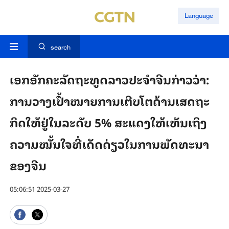
Language
search
ເອກ​ອັກ​ຄະ​ລັດ​ຖະ​ທູດ​ລາວ​ປະ​ຈຳ​ຈີນ​ກ່າວ​ວ່າ: ​
ການ​ວາງເປົ້າ​ໝາຍ​ການ​ເຕີບ​ໂຕ​​ດ້ານ​ເສດ​ຖະ​
ກິດໃຫ້​ຢູ່​ໃນ​ລະ​ດັບ 5% ສະ​ແດງ​ໃຫ້​ເຫັນ​ເຖິງ​
ຄວາມ​ໝັ້ນ​ໃຈ​ທີ່​ເດັດ​ດ່ຽວ​ໃນ​ການ​ພັດ​ທະ​ນາ​
ຂອງ​ຈີນ
05:06:51 2025-03-27