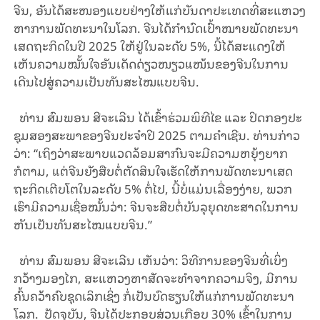
ຈີນ, ອັນໄດ້ສະໜອງແບບຢ່າງໃຫ້ແກ່ບັນດາປະເທດທີ່ສະແຫວງ
ຫາການພັດທະນາໃນໂລກ. ຈີນໄດ້ກຳນົດເປົ້າໝາຍພັດທະນາ
ເສດຖະກິດໃນປີ 2025 ໃຫ້ຢູ່ໃນລະດັບ 5%, ນີ້ໄດ້ສະແດງໃຫ້
ເຫັນຄວາມໝັ້ນໃຈອັນເດັດດ່ຽວໜຽວແໜ້ນຂອງຈີນໃນການ
ເດີນໄປສູ່ຄວາມເປັນທັນສະໄໝແບບຈີນ.
ທ່ານ ສົມພອນ ສີຈະເລີນ ໄດ້​ເຂົ້າ​ຮ່ວມ​ພິ​ທີ​ໄຂ​ ແລະ ​ປິດກອງ​ປະ​
ຊຸມ​ສອງ​ສະ​ພາ​ຂອງ​ຈີນ​ປະ​ຈຳ​ປີ 2025 ຕາມ​ຄຳ​ເຊີນ. ທ່ານ​ກ່າວ​
ວ່າ: “ເຖິງວ່າ​ສະ​ພາບ​ແວດ​ລ້ອມ​ສາ​ກົນຈະມີ​ຄວາມ​ຫຍຸ້ງ​ຍາກ
ກໍຕາມ, ແຕ່ຈີນ​ຍັງ​​ສືບ​ຕໍ່​ຕັດ​ສິນ​ໃຈ​ເຮັດ​ໃຫ້​ການ​ພັດ​ທະ​ນາເສດ​
ຖະ​ກິດເຕີບໂຕ​ໃນລະດັບ 5% ຕໍ່ໄປ, ນີ້​ບໍ່​ແມ່ນ​ເລື່ອງ​ງ່າຍ, ​ພວກ​
ເຮົາ​ມີ​ຄວາມ​ເຊື່ອ​ໝັ້ນວ່າ​: ຈີນຈະ​ສືບ​ຕໍ່​ບັນ​​ລຸຍຸດ​ທະ​ສາດ​ໃນ​ການ​
ຫັນ​ເປັນ​ທັນ​ສະ​ໄໝແບບຈີນ.”
ທ່ານ ສົມພອນ ສີຈະເລີນ ເຫັນ​ວ່າ: ວິ​ທີ​ການ​ຂອງ​ຈີນ​ທີ່​ເບິ່ງ
ກວ້າງມອງ​ໄກ, ສະແຫວງຫາສັດຈະທຳຈາກຄວາມຈິງ, ມີ​ການ​
ຄົ້ນ​ຄວ້າ​ຄົບ​ຊຸດເລິກ​ເຊິ່ງ ກໍ່​ເປັນ​ບົດ​ຮຽນໃຫ້​ແກ່​ການ​ພັດ​ທະ​ນາ​
ໂລກ. ປັດ​ຈຸ​ບັນ, ຈີນໄດ້​ປະ​ກອບ​ສ່ວນເກືອບ 30% ​ເຂົ້າ​ໃນການ​