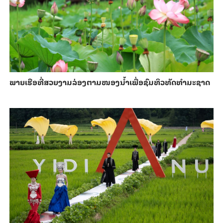
ພາຍ​ເຮືອທີ່​ສວຍ​ງາມ​ລ່ອງ​ຕາມ​​ໜອງນ້ຳ​​ເພື່ອ​ຊົມ​ທິວ​ທັດ​ທຳ​ມະ​ຊາດ