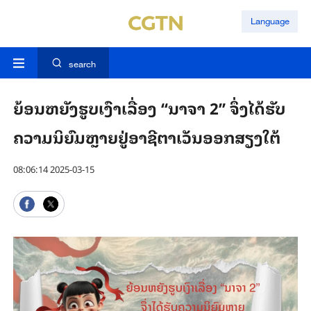
Language
search
ຍ້ອນຫຍັງຮູບເງົາເລື່ອງ “ນາຈາ 2” ຈຶ່ງໄດ້ຮັບ
ຄວາມນິຍົມຫຼາຍຢູ່ອາຊີຕາເວັນອອກສຽງໃຕ້
08:06:14 2025-03-15