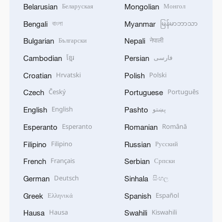
Беларуская
Монгол
Belarusian
Mongolian
বাংলা
မြန်မာဘာသာ
Bengali
Myanmar
Български
नेपाली
Bulgarian
Nepali
ខ្មែរ
فارسی
Cambodian
Persian
Hrvatski
Polski
Croatian
Polish
Český
Português
Czech
Portuguese
English
پښتو
English
Pashto
Esperanto
Română
Esperanto
Romanian
Filipino
Русский
Filipino
Russian
Français
Српски
French
Serbian
Deutsch
සිංහල
German
Sinhala
Ελληνικά
Español
Greek
Spanish
Hausa
Kiswahili
Hausa
Swahili