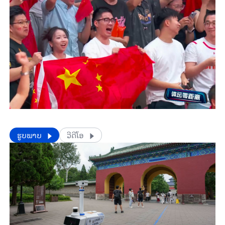
​​ຮູບພາບ
ວີດີໂອ