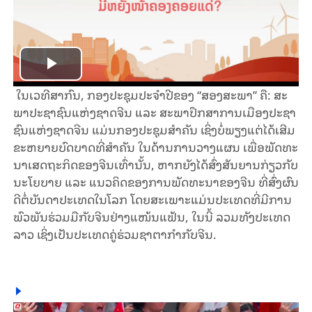
Play
ໃນ​ເວ​ທີ​ສາ​ກົນ, ກອງ​ປ​ະ​ຊຸມ​ປະ​ຈຳ​ປີ​ຂອງ “ສອງ​ສ​ະ​ພາ” ຄື: ສະ​
Video
ພາ​ປະ​ຊາ​ຊົນ​ແຫ່ງ​ຊາດ​ຈີນ ແລະ ສະ​ພາ​ປຶກ​ສາ​ການ​ເມືອງ​ປະ​ຊາ​
ຊົນ​ແຫ່ງ​ຊາດ​ຈີນ ແມ່ນກອງປະຊຸມສໍາຄັນ ເຊິ່ງບໍ່​ພ​ຽງ​ແຕ່​ໄດ້​ເສີມ​
ຂະ​ຫຍາຍ​ບົດ​ບາດ​​ທີ່​ສຳ​ຄັນ ໃນ​ດ້ານ​ການ​ວາງ​ແຜນ​ ເພື່ອ​​ພັດ​ທະ​
ນາ​ເສດຖະກິດຂອງ​ຈີນ​ເທົ່າ​ນັ້ນ, ຫາກຍັງ​ໄດ້​ສົ່ງ​ສັນ​ຍານ​ກ່ຽວ​ກັບ​
ນະ​ໂຍ​ບາຍ ແລະ ແນວ​ຄິດ​ຂອງ​ການພັດ​ທະ​ນາ​ຂອງ​ຈີນ ທີ່ສົ່ງ​​ຜົນ​
ດີ​ຕໍ່​ບັນ​ດາ​ປະ​ເທດ​ໃນ​ໂລກ ໂດຍ​ສະ​ເພາະ​ແມ່ນ​ປະ​ເທດ​ທີ່​ມີ​ການ​
ພົວ​ພັນ​ຮ່ວມ​ມື​ກັບ​ຈີນ​ຢ່າງ​ແໜ້ນ​ແຟ້ນ, ໃນນີ້ ລວມ​ທັງ​ປະ​ເທດ​
ລາວ ເຊິ່ງເປັນປະເທດຄູ່ຮ່ວມຊາຕາກໍາກັບຈີນ.