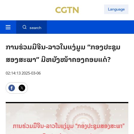
Language
search
ການ​ຮ່ວມ​ມື​ຈີນ-ລາວ​ໃນ​ແງ່​ມູມ “ກອງ​ປະ​ຊຸມ​
ສອງ​ສະ​ພາ” ມີ​ຫຍັງ​ໜ້າ​ຄອງ​ຄອຍ​ແດ່?
02:14:13 2025-03-06