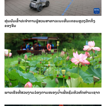
​ຫຸ່ນ​ຍົນ​ເຂົ້າ​ປະ​ຈຳ​ການ​ຢູ່​ສວນ​ສາ​ທາ​ລະ​ນະ​ທີ່​ນະ​ຄອນຫຼວງ​ປັກ​ກິ່ງ​
ຂອງ​ຈີນ
ພາຍ​ເຮືອທີ່​ສວຍ​ງາມ​ລ່ອງ​ຕາມ​​ໜອງນ້ຳ​​ເພື່ອ​ຊົມ​ທິວ​ທັດ​ທຳ​ມະ​ຊາດ