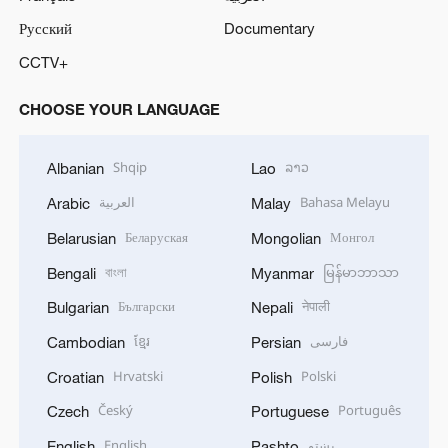
Русский
Documentary
CCTV+
CHOOSE YOUR LANGUAGE
Shqip
ລາວ
Albanian
Lao
العربية
Bahasa Melayu
Arabic
Malay
Беларуская
Монгол
Belarusian
Mongolian
বাংলা
မြန်မာဘာသာ
Bengali
Myanmar
Български
नेपाली
Bulgarian
Nepali
ខ្មែរ
فارسی
Cambodian
Persian
Hrvatski
Polski
Croatian
Polish
Český
Português
Czech
Portuguese
English
پښتو
English
Pashto