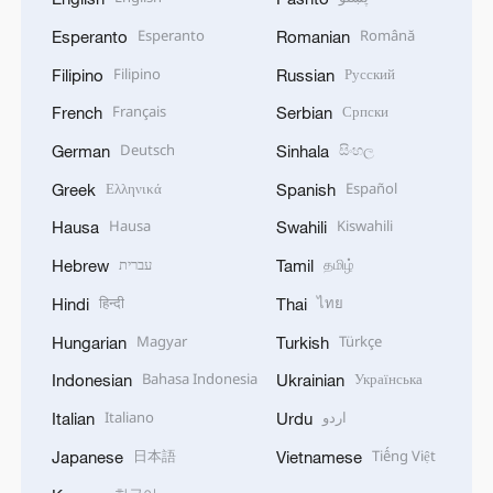
Esperanto
Română
Esperanto
Romanian
Filipino
Русский
Filipino
Russian
Français
Српски
French
Serbian
Deutsch
සිංහල
German
Sinhala
Ελληνικά
Español
Greek
Spanish
Hausa
Kiswahili
Hausa
Swahili
עברית
தமிழ்
Hebrew
Tamil
हिन्दी
ไทย
Hindi
Thai
Magyar
Türkçe
Hungarian
Turkish
Bahasa Indonesia
Українська
Indonesian
Ukrainian
Italiano
اردو
Italian
Urdu
日本語
Tiếng Việt
Japanese
Vietnamese