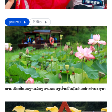
​​ຮູບພາບ
ວີດີໂອ
ພາຍ​ເຮືອທີ່​ສວຍ​ງາມ​ລ່ອງ​ຕາມ​​ໜອງນ້ຳ​​ເພື່ອ​ຊົມ​ທິວ​ທັດ​ທຳ​ມະ​ຊາດ