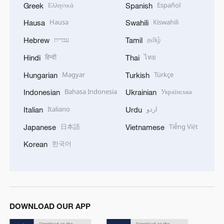
Ελληνικά
Español
Greek
Spanish
Hausa
Kiswahili
Hausa
Swahili
עברית
தமிழ்
Hebrew
Tamil
हिन्दी
ไทย
Hindi
Thai
Magyar
Türkçe
Hungarian
Turkish
Bahasa Indonesia
Українська
Indonesian
Ukrainian
Italiano
اردو
Italian
Urdu
日本語
Tiếng Việt
Japanese
Vietnamese
한국어
Korean
DOWNLOAD OUR APP