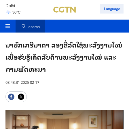
Hyderabad
Language
42°C
Mumbai
31°C
search
ນາ​ຍົກເກຣີ​ນາ​ດາ ລອງຂີ່​ລົດ​ໃຊ້​ພະ​ລັງ​ງານ​ໃໝ່
ເພື່ອ​ຮັບ​ຮູ້​ເຄັດ​ລັບ​ດ້ານພະ​ລັງ​ງານ​ໃໝ່ ແລະ
ການ​ພັດ​ທະ​ນາ
08:43:31 2025-02-17