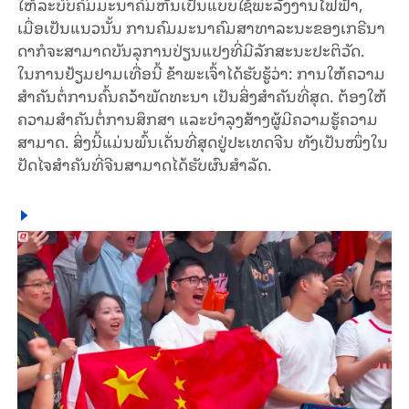
ໃຫ້
ລະ
ບົບ
ຄົມ
ມະ
ນາ
ຄົມ
ຫັນ
ເປັນ
ແບບ
ໃຊ້
ພະ
ລັງ
ງານ
ໄຟ
ຟ້າ
, ​
ເມື່ອ
ເປັນ
ແນວ
ນັ້ນ
ການຄົມ
ມະ
ນາ
ຄົມ
ສາ
ທາ
ລະ
ນະ
ຂອງ
ເກ
ຣີ
ນາ
ດາກໍ
ຈະ
ສາ
ມາດ
ບັນ
ລຸ
ການ
ປ່ຽນ
ແປງ
ທີ່
ມີ
ລັກ
ສະ
ນະ
ປະ
ຕິ
ວັດ
.
ໃນການຢ້ຽມ
ຢາມ
ເທື່ອ
ນີ້
ຂ້າ
ພະ
ເຈົ້າ
ໄດ້ຮັບ
ຮູ້
ວ່າ
: ​
ການ
ໃຫ້
ຄວາມ
ສຳ
ຄັນ
ຕໍ່
ການ
ຄົ້
ນ
ຄວ້າ
ພັດ
ທະ
ນາ
ເປັນ
ສິ່ງ
ສຳ
ຄັນ
ທີ່
ສຸດ
.
ຕ້ອງ
ໃຫ້
ຄວາມ
ສຳ
ຄັນ
ຕໍ່ການ
ສຶກ
ສາ ແລະ
ບຳ
ລຸ
ງ
ສ້າງ
ຜູ້
ມີ
ຄວາມ
ຮູ້
ຄວາມ
ສາ
ມາດ
.
ສິ່ງນີ້
ແມ່ນພົ້ນ
ເດັ່ນ
ທີ່
ສຸດ
ຢູ່
ປະ
ເທດ
ຈີນ
ທັງ
ເປັນ
ໜຶ່ງ
ໃນ
ປັດ
ໄຈ
ສຳ
ຄັນ
ທີ່
ຈີນ
ສາ
ມາດ
ໄດ້
ຮັບ
ຜົນ
ສຳ
ລັດ
.