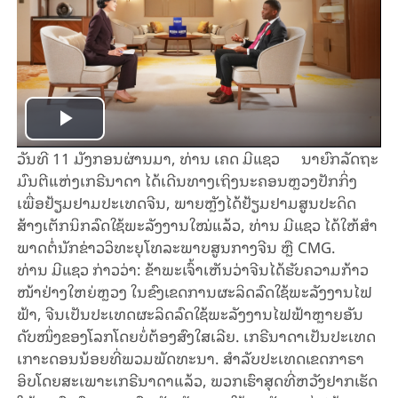
Play
ວັນ
ທີ
11
ມັງ
ກອນ
ຜ່ານ
ມາ
,
ທ່ານ
ເຄ
ດ
ມີ
ແຊວ
ນາ
ຍົກ
ລັດ
ຖະ
Video
ມົນ
ຕີແຫ່ງ
ເກ
ຣີ
ນາ
ດາ ໄດ້
ເດີນ
ທາງ
ເຖິງ
ນະ
ຄອນ
ຫຼວງ
ປັກ
ກິ່ງ
ເພື່ອຢ້ຽມ
ຢາມ
ປະ
ເທດ
ຈີນ
,
ພາຍ
ຫຼັງ
ໄດ້
ຢ້ຽມ
ຢາມສູນ
ປະ
ດິ
ດ
ສ້າງ
ເຕັກ
ນິກລົດ
ໃຊ້
ພະ
ລັງ
ງານ
ໃໝ່
ແລ້ວ
,
ທ່ານ
ມີ
ແຊວ
ໄດ້
ໃຫ້
ສຳ
ພາດ
ຕໍ່
ນັກ
ຂ່າວວິ
ທະ
ຍຸ
ໂທ
ລະ
ພາບ
ສູນ
ກາງ
ຈີນ
ຫຼື
CMG.
ທ່ານ ມີ
ແຊວ ກ່າວ
ວ່າ
:
ຂ້າ
ພະ
ເຈົ້າ
ເຫັນ
ວ່າ
ຈີນ
ໄດ້
ຮັບ
ຄວາມ
ກ້າວ
ໜ້າ
ຢ່າງ
ໃຫຍ່
ຫຼວງ
ໃນ
ຂົງ
ເຂດ
ການ
ຜະ
ລິດ
ລົດ
ໃຊ້
ພະ
ລັງ
ງານ
ໄຟ
ຟ້າ
, ​
ຈີນ
ເປັນ
ປະ
ເທດ
ຜະ
ລິດ
ລົດ
ໃຊ້
ພະ
ລັງງານ
ໄຟ
ຟ້າ
ຫຼາຍ
ອັນ
ດັບ
ໜຶ່ງ
ຂອງໂລກໂດຍ
ບໍ່
ຕ້ອງ
ສົງ
ໃສ
ເລີຍ
. ​
ເກ
ຣີ
ນາ
ດາ
ເປັນ
ປະ
ເທດ
ເກາະ
ດອນ
ນ້ອຍ
ທີ່
ພວມ
ພັດ
ທະ
ນາ
.
ສຳ
ລັບ
ປະ
ເທດ
ເຂດ
ກາ
ຣາ
ອິບໂດຍ
ສະ
ເພາະ
ເກ
ຣີ
ນາ
ດາ
ແລ້ວ
,
ພວກ
ເຮົາ
ສຸດ
ທີ່
ຫວັງ
ຢາກເຮັດ