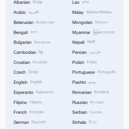
Shqip
ລາວ
Albanian
Lao
العربية
Bahasa Melayu
Arabic
Malay
Беларуская
Монгол
Belarusian
Mongolian
বাংলা
မြန်မာဘာသာ
Bengali
Myanmar
Български
नेपाली
Bulgarian
Nepali
ខ្មែរ
فارسی
Cambodian
Persian
Hrvatski
Polski
Croatian
Polish
Český
Português
Czech
Portuguese
English
پښتو
English
Pashto
Esperanto
Română
Esperanto
Romanian
Filipino
Русский
Filipino
Russian
Français
Српски
French
Serbian
Deutsch
සිංහල
German
Sinhala