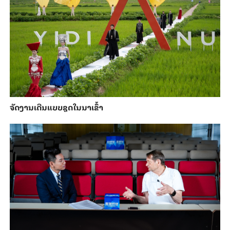
ຈັດງານເດີນແບບຊຸດໃນນາເຂົ້າ