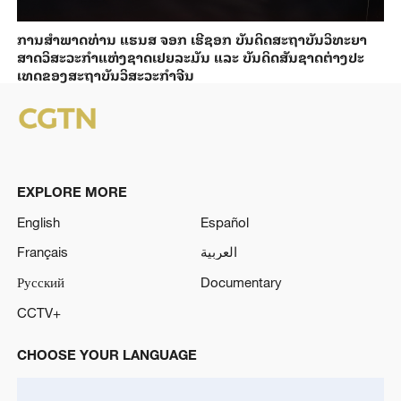
ການ​ສຳ​ພາດ​ທ່ານ ແຮນ​ສ ຈອກ ເຮີ​ຊອກ ​ບັນ​ດິດ​ສະ​ຖາ​ບັນວິ​ທະ​ຍາ​
ສາດວິ​ສະ​ວະ​ກຳ​ແຫ່ງ​ຊາດ​ເຢຍ​ລະ​ມັນ ແລະ ບັນ​ດິດ​ສັນ​ຊາດ​ຕ່າງ​ປະ​
ເທດ​ຂອງສະ​ຖາ​ບັນ​ວິ​ສະ​ວະ​ກຳ​ຈີນ
EXPLORE MORE
English
Español
Français
العربية
Русский
Documentary
CCTV+
CHOOSE YOUR LANGUAGE