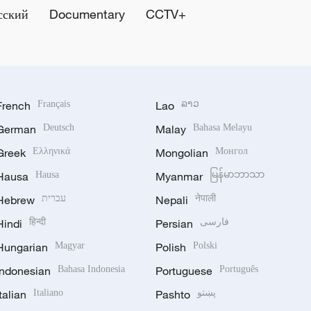
сский
Documentary
CCTV+
French
Français
Lao
ລາວ
German
Deutsch
Malay
Bahasa Melayu
Greek
Ελληνικά
Mongolian
Монгол
Hausa
Hausa
Myanmar
မြန်မာဘာသာ
Hebrew
עברית
Nepali
नेपाली
Hindi
हिन्दी
Persian
فارسی
Hungarian
Magyar
Polish
Polski
Indonesian
Bahasa Indonesia
Portuguese
Português
Italian
Italiano
Pashto
پښتو