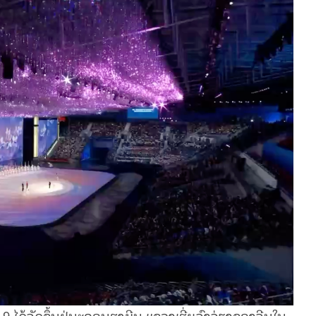
ດ້ຈັດຂຶ້ນຢູ່ນະຄອນຮາບີນ ແຂວງເຮີ່ຍລົງຈ່ຽງຂອງຈີນໃນ