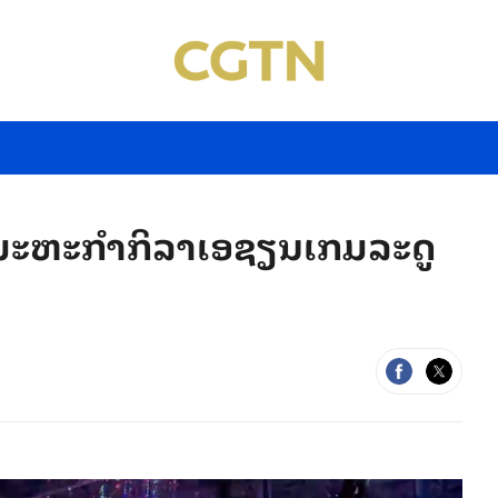
ນມະຫະກຳກິລາເອຊຽນເກມລະດູ