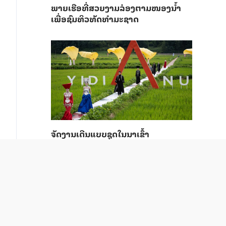
ພາຍ​ເຮືອທີ່​ສວຍ​ງາມ​ລ່ອງ​ຕາມ​​ໜອງນ້ຳ​​
ເພື່ອ​ຊົມ​ທິວ​ທັດ​ທຳ​ມະ​ຊາດ
ຈັດງານເດີນແບບຊຸດໃນນາເຂົ້າ