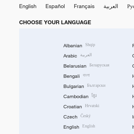
English
Español
Français
العربية
Ру
CHOOSE YOUR LANGUAGE
Albanian
Shqip
Arabic
العربية
Belarusian
Беларуская
Bengali
বাংলা
Bulgarian
Български
Cambodian
ខ្មែរ
Croatian
Hrvatski
Czech
Český
English
English