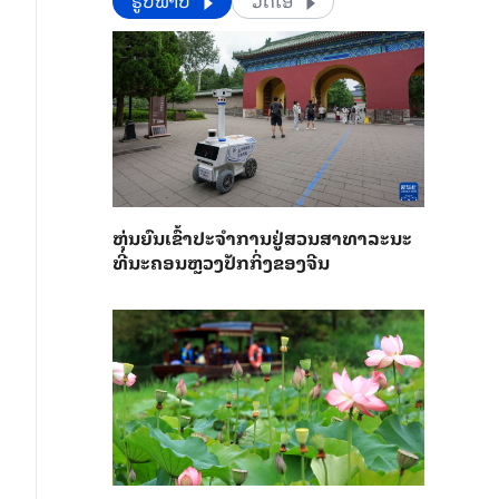
​​ຮູບພາບ
ວີດີໂອ
​ຫຸ່ນ​ຍົນ​ເຂົ້າ​ປະ​ຈຳ​ການ​ຢູ່​ສວນ​ສາ​ທາ​ລະ​ນະ​
ທີ່​ນະ​ຄອນຫຼວງ​ປັກ​ກິ່ງ​ຂອງ​ຈີນ