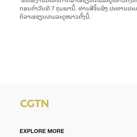
Video
ຕອນຄໍ່າວັນທີ 7 ກຸມພານີ້. ທ່ານສີຈິ້ນຜິງ ປະທານປ
ກິລາເອຊຽນເກມລະດູໜາວຄັ້ງນີ້.
EXPLORE MORE