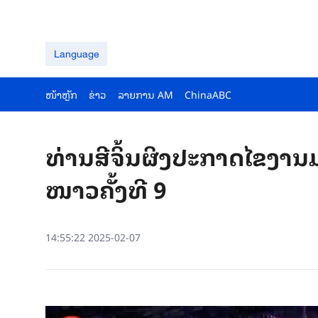
Language
ໜ້າຫຼັກ
ຂ່າວ
ລາຍ​ການ AM
ChinaABC
ທ່ານສີຈິ້ນຜິງປະກາດໄຂງາ
ໜາວຄັ້ງທີ 9
14:55:22 2025-02-07