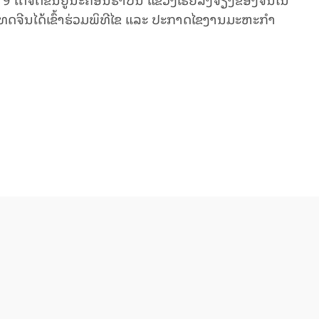
ະເທດຈີນໄດ້ເຂົ້າຮ່ວມພິທີໄຂ ແລະ ປະກາດໄຂງານມະຫະກຳ