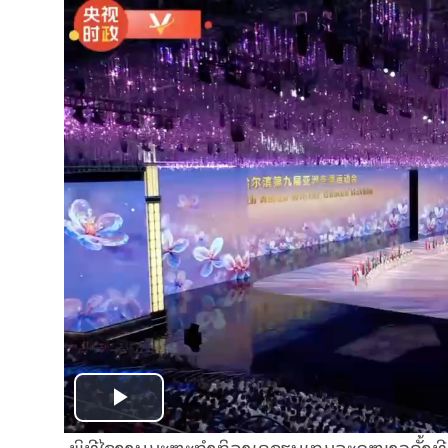
Play
ພິທີໄຂງານມະຫະກຳກິລາເອຊຽນເກມລະດູໜາວຄັ້ງທີ 9 ໄ