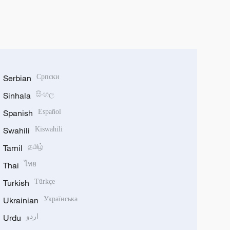
Serbian
Српски
Sinhala
සිංහල
Spanish
Español
Swahili
Kiswahili
Tamil
தமிழ்
Thai
ไทย
Turkish
Türkçe
Ukrainian
Українська
Urdu
اردو