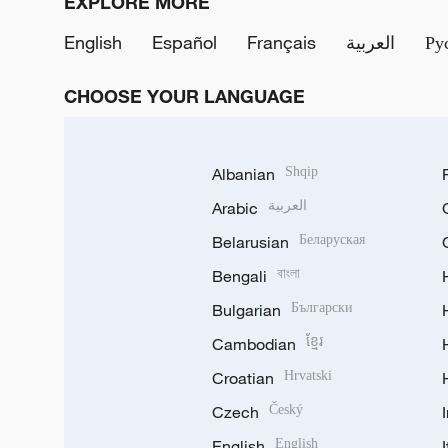
EXPLORE MORE
English
Español
Français
العربية
Ру
CHOOSE YOUR LANGUAGE
Albanian
Shqip
Arabic
العربية
Belarusian
Беларуская
Bengali
বাংলা
Bulgarian
Български
Cambodian
ខ្មែរ
Croatian
Hrvatski
Czech
Český
English
English