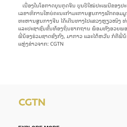
ເນື່ອງໃນໂອກາດບຸນກຸດຈີນ ບຸນປີໃໝ່ປະເພນີຂອງປະຊ
ເລຂາທິການໃຫຍ່ຄະນະກຳມະການສູນກາງພັກຄອມມ
ທະຫານສູນກາງຈີນ ໄດ້ເດີນທາງໄປແຂວງຫຼຽວໜິງ ທ
ແລະປະຊາຊົນຂັ້ນທ້ອງຖິ່ນຮາກຖານ ພ້ອມທັງອວຍພອນປ
ພີ່ນ້ອງຮ່ວມຊາດຮົງກົງ, ມາກາວ ແລະໄຕ້ຫວັນ ກໍຄືພີ່ນ
ແຫຼ່ງ​ຂ່າວ​ຈາກ: CGTN