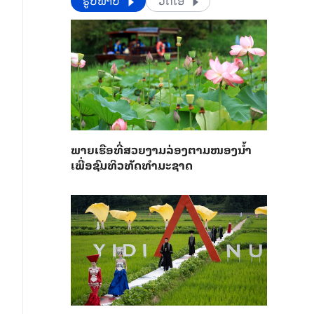
​​ຮູບພາບ
ວີດີໂອ
ພາຍ​ເຮືອທີ່​ສວຍ​ງາມ​ລ່ອງ​ຕາມ​​ໜອງນ້ຳ​​
ເພື່ອ​ຊົມ​ທິວ​ທັດ​ທຳ​ມະ​ຊາດ