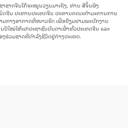
າຊາດຈີນໃກ້ຈະໝູນວຽນມາເຖິງ, ທ່ານ ສີຈິ້ນຜິງ
ູນິດຈີນ ປະທານປະເທດຈີນ ປະທານຄະນະກຳມະການການ
່າມກາງອາກາດທີ່ໜາວຈັດ ເພື່ອຢ້ຽມຢາມພະນັກງານ
ີໃໝ່ໃຫ້ແກ່ປະຊາຊົນບັນດາເຜົ່າທົ່ວປະເທດຈີນ ແລະ
້ອງຮ່ວມຊາດທີ່ດຳລົງຊີວິດຢູ່ຕ່າງປະເທດ.