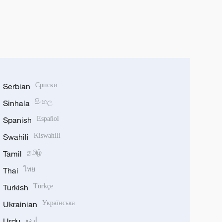
Serbian
Српски
Sinhala
සිංහල
Spanish
Español
Swahili
Kiswahili
Tamil
தமிழ்
Thai
ไทย
Turkish
Türkçe
Ukrainian
Українська
Urdu
اردو