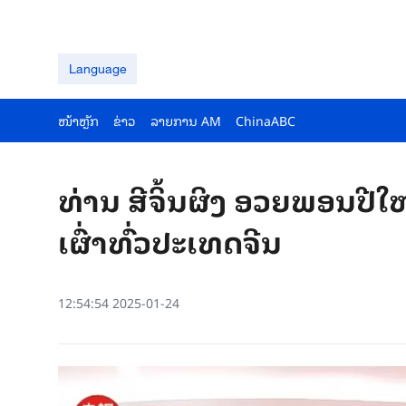
Language
ໜ້າຫຼັກ
ຂ່າວ
ລາຍ​ການ AM
ChinaABC
ທ່ານ ສີຈິ້ນຜິງ ອວຍພອນປີໃໝ
ເຜົ່າທົ່ວປະເທດຈີນ
12:54:54 2025-01-24