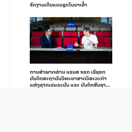
ຈັດງານເດີນແບບຊຸດໃນນາເຂົ້າ
ການ​ສຳ​ພາດ​ທ່ານ ແຮນ​ສ ຈອກ ເຮີ​ຊອກ ​
ບັນ​ດິດ​ສະ​ຖາ​ບັນວິ​ທະ​ຍາ​ສາດວິ​ສະ​ວະ​ກຳ​
ແຫ່ງ​ຊາດ​ເຢຍ​ລະ​ມັນ ແລະ ບັນ​ດິດ​ສັນ​ຊາດ​
ຕ່າງ​ປະ​ເທດ​ຂອງສະ​ຖາ​ບັນ​ວິ​ສະ​ວະ​ກຳ​ຈີນ