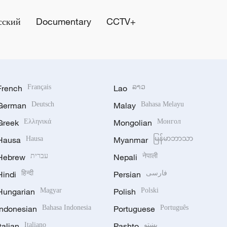
сский
Documentary
CCTV+
French
Français
Lao
ລາວ
German
Deutsch
Malay
Bahasa Melayu
Greek
Ελληνικά
Mongolian
Монгол
Hausa
Hausa
Myanmar
မြန်မာဘာသာ
Hebrew
עברית
Nepali
नेपाली
Hindi
हिन्दी
Persian
فارسی
Hungarian
Magyar
Polish
Polski
Indonesian
Bahasa Indonesia
Portuguese
Português
Italian
Italiano
Pashto
پښتو