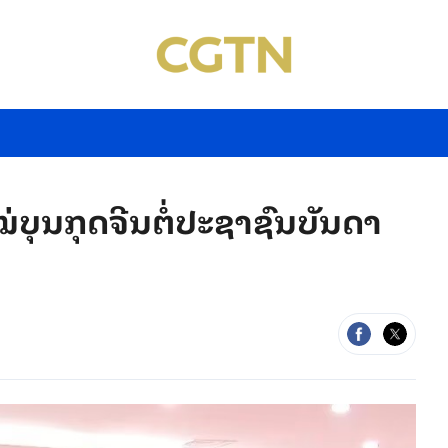
່ບຸນກຸດຈີນຕໍ່ປະຊາຊົນບັນດາ