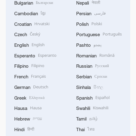
Български
नेपाली
Bulgarian
Nepali
ខ្មែរ
فارسی
Cambodian
Persian
Hrvatski
Polski
Croatian
Polish
Český
Português
Czech
Portuguese
English
پښتو
English
Pashto
Esperanto
Română
Esperanto
Romanian
Filipino
Русский
Filipino
Russian
Français
Српски
French
Serbian
Deutsch
සිංහල
German
Sinhala
Ελληνικά
Español
Greek
Spanish
Hausa
Kiswahili
Hausa
Swahili
עברית
தமிழ்
Hebrew
Tamil
हिन्दी
ไทย
Hindi
Thai