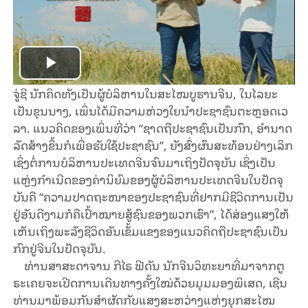
Play
ຈູ່ຊີ ນັກ​ຄິດ​ທັງ​ເປັນ​ຜູ້​ບໍ​ລິ​ຫານໃນ​ສະ​ໄໝ​ບູ​ຮານ​ຈີນ, ໃນ​ໄລ​ຍະ​
Video
ເປັນ​ຂຸນ​ນາງ, ເພິ່ນໄດ້​​ມີ​ຄວາມ​ຫ່ວງ​ໃຍ​​ນຳ​ປະ​ຊາ​ຊົນ​​ຕະ​ຫຼອດ​ເວ​
ລາ. ແນວ​ຄິດຂອງ​ເພິ່ນ​ທີ່​ວ່າ “ຊາດ​ຖື​ປະ​ຊາ​ຊົນ​ເປັນ​ກົກ, ອຳ​ນາດ​
ລັດ​ສ້າງ​ຂຶ້ນ​ກໍ​ເພື່ອ​ຮັບ​ໃຊ້​ປະ​ຊາ​ຊົນ”, ຍັງ​ສົ່ງ​ຜົນ​ສະ​ທ້ອນ​ຢ່າງ​ເລິກ​
ເຊິ່ງ​ຕໍ່​ການ​ບໍ​ລິ​ຫານ​ປະ​ເທດ​ຈີນ​ຈົນ​ມາ​ເຖິງ​ປັດ​ຈຸ​ບັນ ເຊິ່ງເປັນ​
ແຫຼ່ງ​ກຳ​ເນີດ​ຂອງ​ຄ່າ​ນິ​ຍົມ​ຂອງ​ຜູ້​ບໍ​ລິ​ຫານ​ປະ​ເທດ​ຈີນ​ໃນ​ປັດ​ຈຸ​
ບັນ​ຄື “ຄວາມ​ປາດ​ຖະ​ໜາ​ຂອງ​ປະ​ຊາ​ຊົນ​ທີ່​ຢາກ​ມີ​ຊີ​ວິດ​ການ​ເປັນ​
ຢູ່​ອັນ​ດີ​ງາມ​ກໍ​ຄື​ເປົ້າ​ໝາຍ​ສູ້​ຊົນ​ຂອງ​ພວກ​ເຮົາ”, ໄດ້​​ສ່ອງ​ແສງໃຫ້​
ເຫັນ​ເຖິງ​ພະ​ລັງ​ຊີ​ວິດ​ອັນເຂັ້ມ​ແຂງ​ຂອງ​ແນວ​ຄິດ​ຖື​​ປະ​ຊາ​ຊົນ​ເປັນ​
ກົກ​ຢູ່ຈີນ​ໃນ​ປັດ​ຈຸ​ບັນ.
ທ່ານສາສະດາຈານ ກີໄຣ ຟີດັນ ນັກຈີນວິທະຍາທີ່ມາຈາກຕູ
ຣະເຄຍຈະ
ເປີດການເດີນ​ທາງ​ຄັ້ງ​ໃໝ່​ດ້ວຍມຸມ​ມອງ​ພິ​ເສດ, ເຊີນ​
ທ່ານ​ມາ​ພ້ອມ​ກັນ​ສຳ​ຜັດ​ກັບ​ແສງ​ສະ​ຫວ່າງ​ແຫ່ງ​ຍຸກ​ສະ​ໄໝ​