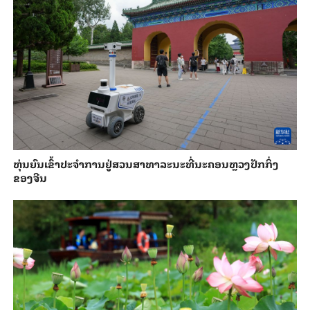
​ຫຸ່ນ​ຍົນ​ເຂົ້າ​ປະ​ຈຳ​ການ​ຢູ່​ສວນ​ສາ​ທາ​ລະ​ນະ​ທີ່​ນະ​ຄອນຫຼວງ​ປັກ​ກິ່ງ​
ຂອງ​ຈີນ