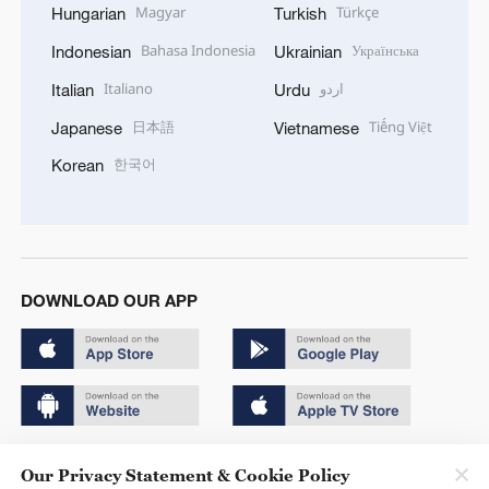
Magyar
Türkçe
Hungarian
Turkish
Bahasa Indonesia
Українська
Indonesian
Ukrainian
Italiano
اردو
Italian
Urdu
日本語
Tiếng Việt
Japanese
Vietnamese
한국어
Korean
DOWNLOAD OUR APP
Copyright © 2024 CGTN.
Our Privacy Statement & Cookie Policy