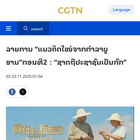
Language
search
ລາຍການ “ແນວ​ຄິດ​ໃໝ່​ຈາກຕຳ​ລາ​ບູ​
ຮານ”ຕອນ​ທີ2：“ຊາດຖືປະຊາຊົນເປັນກົກ”
03:33:11 2025-01-04