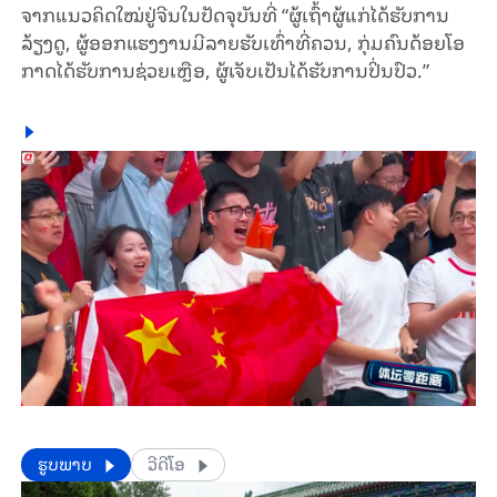
ຈາກ​ແນ​ວ​ຄິດ​ໃໝ່​ຢູ່​ຈີນ​ໃນ​ປັດ​ຈຸ​ບັນ​ທີ່ “ຜູ້​ເຖົ້າຜູ້​ແກ່ໄດ້​ຮັບ​ການ​
ລ້ຽງ​ດູ, ຜູ້​ອອກ​ແຮງ​ງານ​ມີ​ລາ​ຍ​ຮັບ​ເທົ່າ​ທີ່​ຄວນ, ກຸ່ມ​ຄົນ​ດ້ອຍ​ໂອ​
ກາດ​ໄດ້​ຮັບ​ການ​ຊ່ວຍ​ເຫຼືອ, ຜູ້​ເຈັບ​ເປັນ​ໄດ້​ຮັບ​ການ​ປິ່ນ​ປົວ.”
​​ຮູບພາບ
ວີດີໂອ