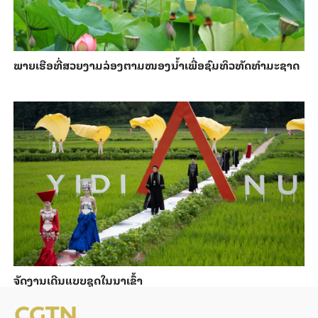
ພາຍ​ເຮືອທີ່​ສວຍ​ງາມ​ລ່ອງ​ຕາມ​​ໜອງນ້ຳ​​ເພື່ອ​ຊົມ​ທິວ​ທັດ​ທຳ​ມະ​ຊາດ
ຈັດງານເດີນແບບຊຸດໃນນາເຂົ້າ