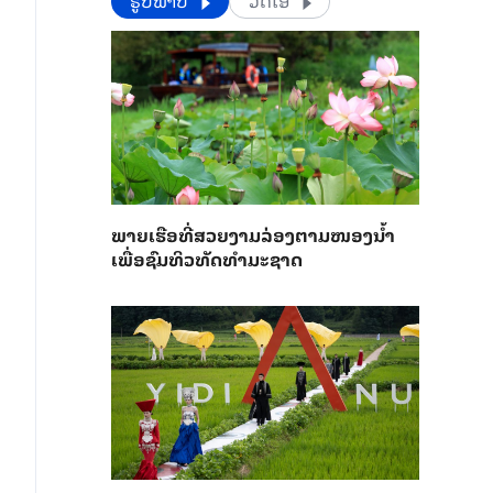
​​ຮູບພາບ
ວີດີໂອ
ພາຍ​ເຮືອທີ່​ສວຍ​ງາມ​ລ່ອງ​ຕາມ​​ໜອງນ້ຳ​​
ເພື່ອ​ຊົມ​ທິວ​ທັດ​ທຳ​ມະ​ຊາດ