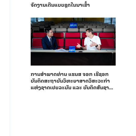
ຈັດງານເດີນແບບຊຸດໃນນາເຂົ້າ
ການ​ສຳ​ພາດ​ທ່ານ ແຮນ​ສ ຈອກ ເຮີ​ຊອກ ​
ບັນ​ດິດ​ສະ​ຖາ​ບັນວິ​ທະ​ຍາ​ສາດວິ​ສະ​ວະ​ກຳ​
ແຫ່ງ​ຊາດ​ເຢຍ​ລະ​ມັນ ແລະ ບັນ​ດິດ​ສັນ​ຊາດ​
ຕ່າງ​ປະ​ເທດ​ຂອງສະ​ຖາ​ບັນ​ວິ​ສະ​ວະ​ກຳ​ຈີນ