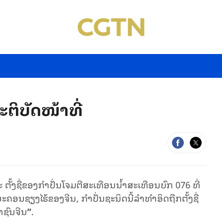
​ຕິ​ບັດ​ໜ້າ​ທີ່
ະ ຕັ້ງ​ຊື່​ຂອງ​ກຳ​ປັ່ນໂຈມ
ຕີ
ສະ
ເທືອນ
ນ້ຳ
ສະ
ເທືອນ
ບົກ
076 ທີ່​
​ນະ​ຄອນ​ຊຽງ​ໄຮ້
ຂອງ​ຈີນ
, ກຳ​ປັ່ນ
ຊະ
ນິດ
ນີ້
ລຳ
ທຳ
ອິດ​​ຖືກ​ຕັ້ງ​ຊື່​
​ຊົນ​ຈີນ
”
.