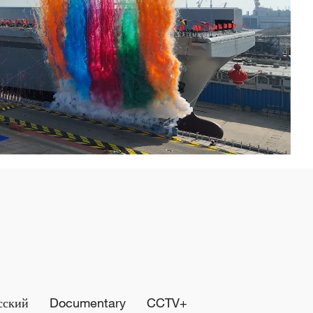
сский
Documentary
CCTV+