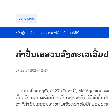
Language
ໜ້າຫຼັກ
ຂ່າວ
ລາຍ​ການ AM
ChinaABC
ກຳ​ປັ່ນ​ເສ​ສວນ​ລົງ​ທະ​ເລ​ເລີ່ມ​ປະ
07:33:57 2024-12-27
ຕອນ
ເຊົ້າ
ຂອງວັນ
ທີ 27 ທັນ
ວາ
ນີ້, ພີ​ທີ​ລົງ​ທະ​ເລ ແລ
ຄົ້ນ​ຄວ້າ ແລະ ຜະ​ລິດ​ດ້ວຍ​ຕົນ​ເອງ​ຂອງ​ຈີນ ໄດ້​ຈັດ​ຂຶ້ນ​ຢູ່
ວ່າ
“
​ກຳ​ປັ່ນ​ເສ​ສວນ​ທະ​ຫານ​ເຮືອກອງ​ທັບ​ປົດ​ປ່ອຍ​ປະ​ຊາ