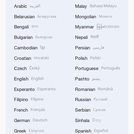
العربية
Bahasa Melayu
Arabic
Malay
Беларуская
Монгол
Belarusian
Mongolian
বাংলা
မြန်မာဘာသာ
Bengali
Myanmar
Български
नेपाली
Bulgarian
Nepali
ខ្មែរ
فارسی
Cambodian
Persian
Hrvatski
Polski
Croatian
Polish
Český
Português
Czech
Portuguese
English
پښتو
English
Pashto
Esperanto
Română
Esperanto
Romanian
Filipino
Русский
Filipino
Russian
Français
Српски
French
Serbian
Deutsch
සිංහල
German
Sinhala
Ελληνικά
Español
Greek
Spanish