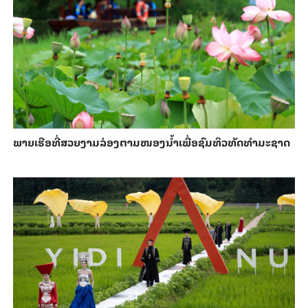
ພາຍ​ເຮືອທີ່​ສວຍ​ງາມ​ລ່ອງ​ຕາມ​​ໜອງນ້ຳ​​ເພື່ອ​ຊົມ​ທິວ​ທັດ​ທຳ​ມະ​ຊາດ