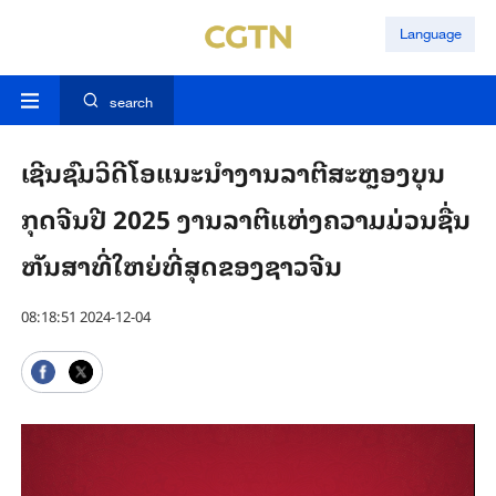
Language
search
ເຊີນຊົມວິດີໂອແນະນຳງານລາຕີສະຫຼອງບຸນ
ກຸດຈີນປີ 2025 ງານລາຕີແຫ່ງຄວາມມ່ວນຊື່ນ
ຫັນສາທີ່ໃຫຍ່ທີ່ສຸດຂອງຊາວຈີນ
08:18:51 2024-12-04