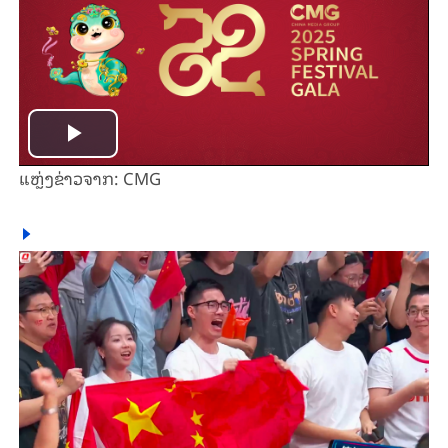
Play
ແຫຼ່ງ​ຂ່າວ​ຈາກ: CMG
Video