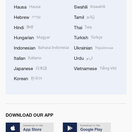
Hausa
Kiswahili
Hausa
Swahili
עברית
தமிழ்
Hebrew
Tamil
हिन्दी
ไทย
Hindi
Thai
Magyar
Türkçe
Hungarian
Turkish
Bahasa Indonesia
Українська
Indonesian
Ukrainian
Italiano
اردو
Italian
Urdu
日本語
Tiếng Việt
Japanese
Vietnamese
한국어
Korean
DOWNLOAD OUR APP