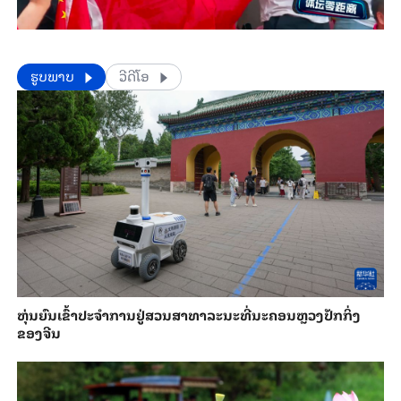
​​ຮູບພາບ
ວີດີໂອ
​ຫຸ່ນ​ຍົນ​ເຂົ້າ​ປະ​ຈຳ​ການ​ຢູ່​ສວນ​ສາ​ທາ​ລະ​ນະ​ທີ່​ນະ​ຄອນຫຼວງ​ປັກ​ກິ່ງ​
ຂອງ​ຈີນ